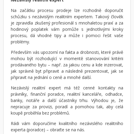
Na začátku procesu prodeje lze rozhodně doporučit
schůzku s nezávislým realitním expertem. Takový člověk
je zpravidla zkušený profesionál s mnohaletou praxí a za
hodinový poplatek vám pomůže s jednotlivými kroky
procesu, dá vhodné tipy a může i pomoci řešit vaše
problémy.
Především vás upozorní na fakta a drobnosti, které právě
mohou být rozhodující v momentě stanovování kritérii
prodávaného bytu – např. za jakou cenu a kde inzerovat,
jak správně byt připravit a následně prezentovat, jak se
připravit na jednání o ceně a mnohé další.
Nezávislý realitní expert má též cenné kontakty na
právníky, finanční poradce, realitní kanceláře, odhadce,
banky, notáře a další účastníky trhu. Výhodou je, že
nepracuje za provizi, poradí a pomohou tak, aby celá
koupě proběhla bez problémů.
Rádi vám doporučíme kvalitního nezávislého realitního
experta (poradce) – obraťte se na nás.