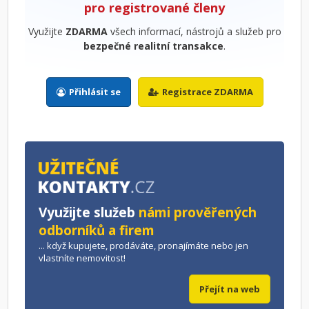
pro registrované členy
Využijte
ZDARMA
všech informací, nástrojů a služeb pro
bezpečné realitní transakce
.
Přihlásit se
Registrace ZDARMA
Využijte služeb
námi prověřených
odborníků a firem
... když kupujete, prodáváte, pronajímáte nebo jen
vlastníte nemovitost!
Přejít na web