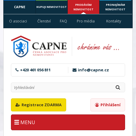
PRODÁVÁM
PRONAJÍMÁM
CAPNE
KUPUJI NEMOVITOST
NEMOVITOST
NEMOVITOST
O asociaci
Členství
FAQ
Pro média
Kontakty
+420 461 056 811
info@capne.cz
Registrace ZDARMA
Přihlášení
MENU