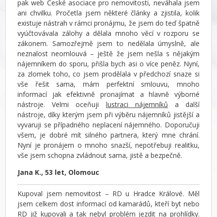
pak web České asociace pro nemovitosti, neváhala jsem
ani chvilku. Pročetla jsem některé články a zjistila, kolik
existuje nástrah v rámci pronájmu, že jsem do teď špatně
vyúčtovávala zálohy a dělala mnoho věcí v rozporu se
zákonem. Samozřejmě jsem to nedělala úmyslně, ale
neznalost neomlouvá – ještě že jsem nešla s nějakým
nájemníkem do sporu, přišla bych asi o více peněz. Nyní,
za zlomek toho, co jsem prodělala v předchozí snaze si
vše řešit sama, mám perfektní smlouvu, mnoho
informací jak efektivně pronajímat a hlavně výborné
nástroje. Velmi oceňuji
lustraci nájemníků
a další
nástroje, díky kterým jsem při výběru nájemníků jistější a
vyvaruji se případného neplacení nájemného. Doporučuji
všem, je dobré mít silného partnera, který mne chrání.
Nyní je pronájem o mnoho snazší, nepotřebuji realitku,
vše jsem schopna zvládnout sama, jistě a bezpečně.
Jana K., 53 let, Olomouc
Kupoval jsem nemovitost – RD u Hradce Králové. Měl
jsem celkem dost informací od kamarádů, kteří byt nebo
RD již kupovali a tak nebyl problém jezdit na prohlídky.