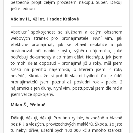
bezpečně projít celým procesem nákupu. Super. Děkuji
ještě jednou.
Václav H., 42 let, Hradec Králové
Absolutní spokojenost se službami a celým obsahem
webových stránek pro pronajímatele. Nyní vím, jak
efektivně pronajímat, jak se zbavit neplatiče a jak
postupovat při nabídce bytu, výběru nájemníka, jaké
potřebuji dokumenty a co mám dělat. Nechápu, jak jsem
to mohl dělat doposud – pronajímá již 3 roky, měl jsem
štěstí na prvního nájemníka, o kterém jsem 2 roky
nevěděl, škoda, že si pořídil vlastní bydlení. Co je úděl
pronajímatelů jsem poznal až poslední rok – peklo, 2
nájemníci a jen dluhy. Nyní vím, postupoval jsem dle rad a
jsem velice spokojený.
Milan Š., Přelouč
Děkuji, děkuji, děkuji. Prodáno rychle, bezpečně a hlavně
bez RK a vlezlých, provizechtivých makléřů. Škoda, že jste
tu nebyli dříve, ušetřil bych 100 000 kč a mnoho starostí