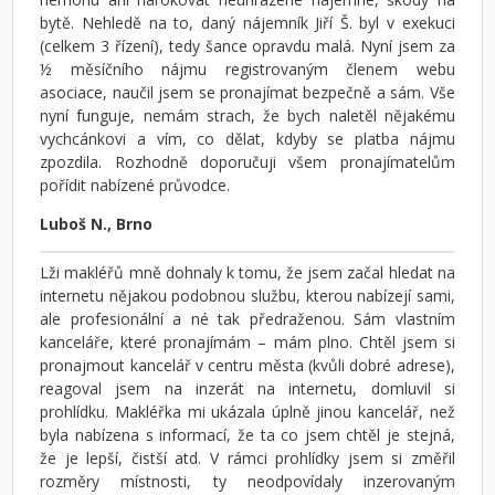
bytě. Nehledě na to, daný nájemník Jiří Š. byl v exekuci
(celkem 3 řízení), tedy šance opravdu malá. Nyní jsem za
½ měsíčního nájmu registrovaným členem webu
asociace, naučil jsem se pronajímat bezpečně a sám. Vše
nyní funguje, nemám strach, že bych naletěl nějakému
vychcánkovi a vím, co dělat, kdyby se platba nájmu
zpozdila. Rozhodně doporučuji všem pronajímatelům
pořídit nabízené průvodce.
Luboš N., Brno
Lži makléřů mně dohnaly k tomu, že jsem začal hledat na
internetu nějakou podobnou službu, kterou nabízejí sami,
ale profesionální a né tak předraženou. Sám vlastním
kanceláře, které pronajímám – mám plno. Chtěl jsem si
pronajmout kancelář v centru města (kvůli dobré adrese),
reagoval jsem na inzerát na internetu, domluvil si
prohlídku. Makléřka mi ukázala úplně jinou kancelář, než
byla nabízena s informací, že ta co jsem chtěl je stejná,
že je lepší, čistší atd. V rámci prohlídky jsem si změřil
rozměry místnosti, ty neodpovídaly inzerovaným