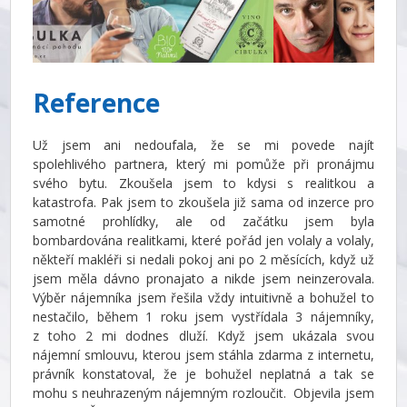
Reference
Už jsem ani nedoufala, že se mi povede najít
spolehlivého partnera, který mi pomůže při pronájmu
svého bytu. Zkoušela jsem to kdysi s realitkou a
katastrofa. Pak jsem to zkoušela již sama od inzerce pro
samotné prohlídky, ale od začátku jsem byla
bombardována realitkami, které pořád jen volaly a volaly,
někteří makléři si nedali pokoj ani po 2 měsících, když už
jsem měla dávno pronajato a nikde jsem neinzerovala.
Výběr nájemníka jsem řešila vždy intuitivně a bohužel to
nestačilo, během 1 roku jsem vystřídala 3 nájemníky,
z toho 2 mi dodnes dluží. Když jsem ukázala svou
nájemní smlouvu, kterou jsem stáhla zdarma z internetu,
právník konstatoval, že je bohužel neplatná a tak se
mohu s neuhrazeným nájemným rozloučit. Objevila jsem