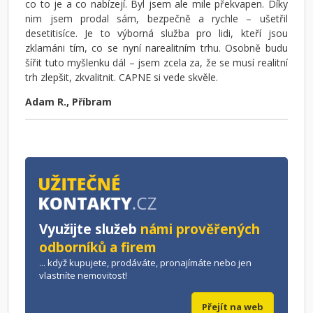
co to je a co nabízejí. Byl jsem ale mile překvapen. Díky
nim jsem prodal sám, bezpečně a rychle – ušetřil
desetitisíce. Je to výborná služba pro lidi, kteří jsou
zklamáni tím, co se nyní narealitním trhu. Osobně budu
šířit tuto myšlenku dál – jsem zcela za, že se musí realitní
trh zlepšit, zkvalitnit. CAPNE si vede skvěle.
Adam R., Příbram
Využijte služeb
námi prověřených
odborníků a firem
... když kupujete, prodáváte, pronajímáte nebo jen
vlastníte nemovitost!
Přejít na web