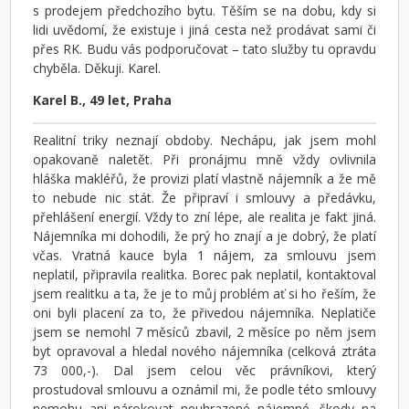
s prodejem předchozího bytu. Těším se na dobu, kdy si
lidi uvědomí, že existuje i jiná cesta než prodávat sami či
přes RK. Budu vás podporučovat – tato služby tu opravdu
chyběla. Děkuji. Karel.
Karel B., 49 let, Praha
Realitní triky neznají obdoby. Nechápu, jak jsem mohl
opakovaně naletět. Při pronájmu mně vždy ovlivnila
hláška makléřů, že provizi platí vlastně nájemník a že mě
to nebude nic stát. Že připraví i smlouvy a předávku,
přehlášení energií. Vždy to zní lépe, ale realita je fakt jiná.
Nájemníka mi dohodili, že prý ho znají a je dobrý, že platí
včas. Vratná kauce byla 1 nájem, za smlouvu jsem
neplatil, připravila realitka. Borec pak neplatil, kontaktoval
jsem realitku a ta, že je to můj problém ať si ho řeším, že
oni byli placení za to, že přivedou nájemníka. Neplatiče
jsem se nemohl 7 měsíců zbavil, 2 měsíce po něm jsem
byt opravoval a hledal nového nájemníka (celková ztráta
73 000,-). Dal jsem celou věc právníkovi, který
prostudoval smlouvu a oznámil mi, že podle této smlouvy
nemohu ani nárokovat neuhrazené nájemné, škody na