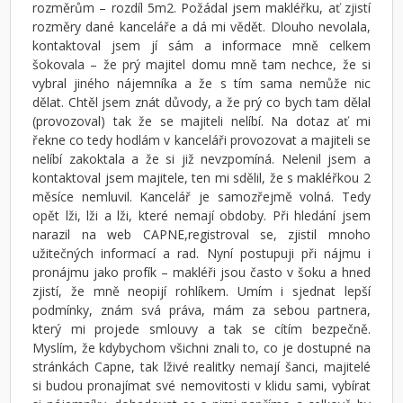
rozměrům – rozdíl 5m2. Požádal jsem makléřku, ať zjistí
rozměry dané kanceláře a dá mi vědět. Dlouho nevolala,
kontaktoval jsem jí sám a informace mně celkem
šokovala – že prý majitel domu mně tam nechce, že si
vybral jiného nájemníka a že s tím sama nemůže nic
dělat. Chtěl jsem znát důvody, a že prý co bych tam dělal
(provozoval) tak že se majiteli nelíbí. Na dotaz ať mi
řekne co tedy hodlám v kanceláři provozovat a majiteli se
nelíbí zakoktala a že si již nevzpomíná. Nelenil jsem a
kontaktoval jsem majitele, ten mi sdělil, že s makléřkou 2
měsíce nemluvil. Kancelář je samozřejmě volná. Tedy
opět lži, lži a lži, které nemají obdoby. Při hledání jsem
narazil na web CAPNE,registroval se, zjistil mnoho
užitečných informací a rad. Nyní postupuji při nájmu i
pronájmu jako profík – makléři jsou často v šoku a hned
zjistí, že mně neopijí rohlíkem. Umím i sjednat lepší
podmínky, znám svá práva, mám za sebou partnera,
který mi projede smlouvy a tak se cítím bezpečně.
Myslím, že kdybychom všichni znali to, co je dostupné na
stránkách Capne, tak lživé realitky nemají šanci, majitelé
si budou pronajímat své nemovitosti v klidu sami, vybírat