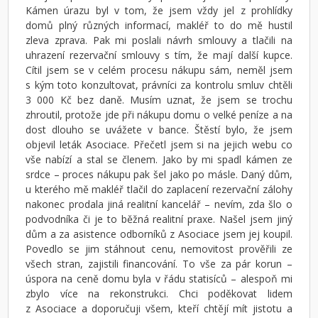
Kámen úrazu byl v tom, že jsem vždy jel z prohlídky
domů plný různých informací, makléř to do mě hustil
zleva zprava. Pak mi poslali návrh smlouvy a tlačili na
uhrazení rezervační smlouvy s tím, že mají další kupce.
Cítil jsem se v celém procesu nákupu sám, neměl jsem
s kým toto konzultovat, právníci za kontrolu smluv chtěli
3 000 Kč bez daně. Musím uznat, že jsem se trochu
zhroutil, protože jde při nákupu domu o velké peníze a na
dost dlouho se uvážete v bance. Štěstí bylo, že jsem
objevil leták Asociace. Přečetl jsem si na jejich webu co
vše nabízí a stal se členem. Jako by mi spadl kámen ze
srdce – proces nákupu pak šel jako po másle. Daný dům,
u kterého mě makléř tlačil do zaplacení rezervační zálohy
nakonec prodala jiná realitní kancelář – nevím, zda šlo o
podvodníka či je to běžná realitní praxe. Našel jsem jiný
dům a za asistence odborníků z Asociace jsem jej koupil.
Povedlo se jim stáhnout cenu, nemovitost prověřili ze
všech stran, zajistili financování. To vše za pár korun –
úspora na ceně domu byla v řádu statisíců – alespoň mi
zbylo více na rekonstrukci. Chci poděkovat lidem
z Asociace a doporučuji všem, kteří chtějí mít jistotu a