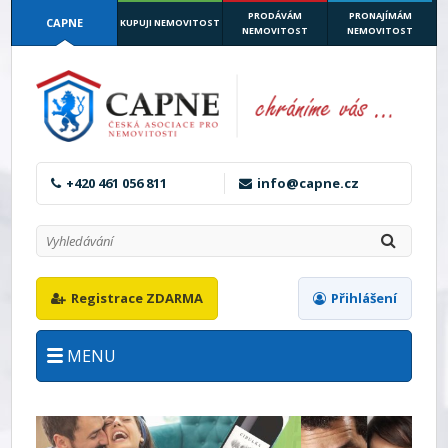
PRODÁVÁM
PRONAJÍMÁM
CAPNE
KUPUJI NEMOVITOST
NEMOVITOST
NEMOVITOST
+420 461 056 811
info@capne.cz
Registrace ZDARMA
Přihlášení
MENU