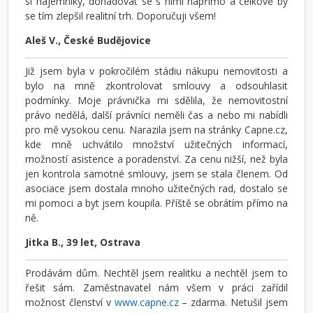
si nájemníky, dohadovat se s nimi napřímo a celkově by
se tím zlepšil realitní trh. Doporučuji všem!
Aleš V., České Budějovice
Již jsem byla v pokročilém stádiu nákupu nemovitosti a
bylo na mně zkontrolovat smlouvy a odsouhlasit
podmínky. Moje právnička mi sdělila, že nemovitostní
právo nedělá, další právníci neměli čas a nebo mi nabídli
pro mě vysokou cenu. Narazila jsem na stránky Capne.cz,
kde mně uchvátilo množství užitečných informací,
možností asistence a poradenství. Za cenu nižší, než byla
jen kontrola samotné smlouvy, jsem se stala členem. Od
asociace jsem dostala mnoho užitečných rad, dostalo se
mi pomoci a byt jsem koupila. Příště se obrátím přímo na
ně.
Jitka B., 39 let, Ostrava
Prodávám dům. Nechtěl jsem realitku a nechtěl jsem to
řešit sám. Zaměstnavatel nám všem v práci zařídil
možnost členství v
www.capne.cz
– zdarma. Netušil jsem