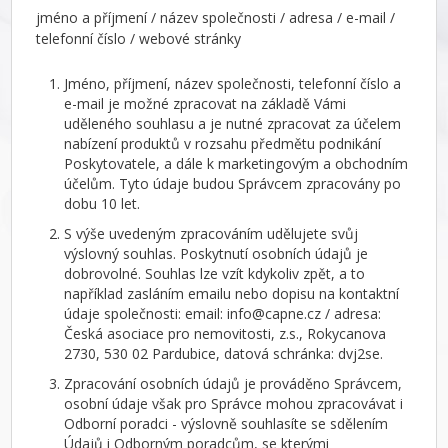
jméno a příjmení / název společnosti / adresa / e-mail /
telefonní číslo / webové stránky
Jméno, příjmení, název společnosti, telefonní číslo a
e-mail je možné zpracovat na základě Vámi
uděleného souhlasu a je nutné zpracovat za účelem
nabízení produktů v rozsahu předmětu podnikání
Poskytovatele, a dále k marketingovým a obchodním
účelům. Tyto údaje budou Správcem zpracovány po
dobu 10 let.
S výše uvedeným zpracováním udělujete svůj
výslovný souhlas. Poskytnutí osobních údajů je
dobrovolné. Souhlas lze vzít kdykoliv zpět, a to
například zasláním emailu nebo dopisu na kontaktní
údaje společnosti: email: info@capne.cz / adresa:
Česká asociace pro nemovitosti, z.s., Rokycanova
2730, 530 02 Pardubice, datová schránka: dvj2se.
Zpracování osobních údajů je prováděno Správcem,
osobní údaje však pro Správce mohou zpracovávat i
Odborní poradci - výslovně souhlasíte se sdělením
Údajů i Odborným poradcům, se kterými