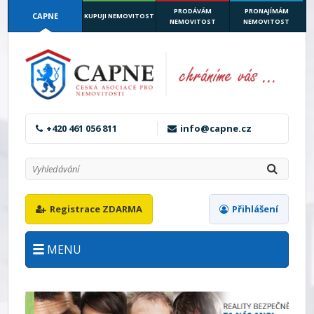
PRODÁVÁM
PRONAJÍMÁM
CAPNE
KUPUJI NEMOVITOST
NEMOVITOST
NEMOVITOST
+420 461 056 811
info@capne.cz
Registrace ZDARMA
Přihlášení
MENU