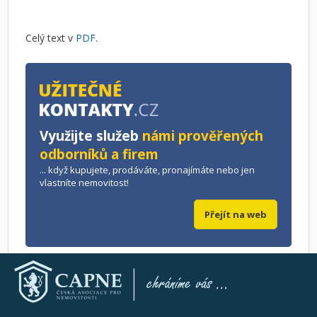
Celý text v
PDF
.
Využijte služeb
námi prověřených
odborníků a firem
... když kupujete, prodáváte, pronajímáte nebo jen
vlastníte nemovitost!
Přejít na web