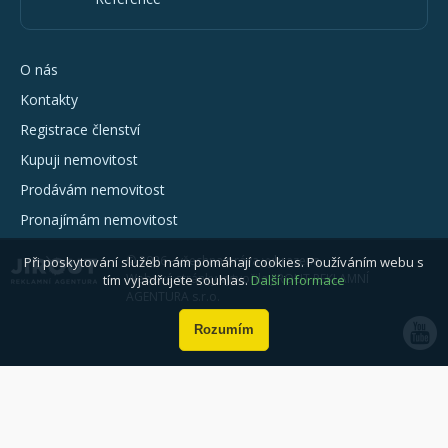
O nás
Kontakty
Registrace členství
Kupuji nemovitost
Prodávám nemovitost
Pronajímám nemovitost
© 2026 - všechna práva vyhrazena
Při poskytování služeb nám pomáhají cookies. Používáním webu s
Webové stránky vytvořila JIROUT REKLAMNÍ
tím vyjadřujete souhlas.
Další informace
AGENTURA s.r.o.
Rozumím