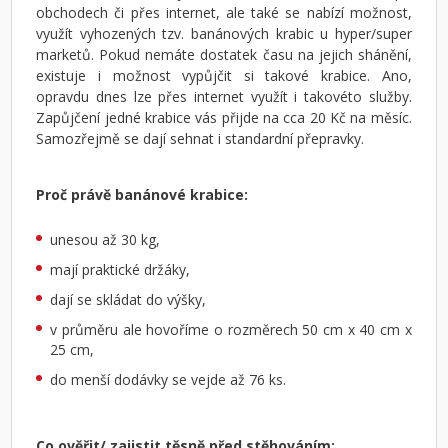
obchodech či přes internet, ale také se nabízí možnost,
využít vyhozených tzv. banánových krabic u hyper/super
marketů. Pokud nemáte dostatek času na jejich shánění,
existuje i možnost vypůjčit si takové krabice. Ano,
opravdu dnes lze přes internet využít i takovéto služby.
Zapůjčení jedné krabice vás přijde na cca 20 Kč na měsíc.
Samozřejmě se dají sehnat i standardní přepravky.
Proč právě banánové krabice:
unesou až 30 kg,
mají praktické držáky,
dají se skládat do výšky,
v průměru ale hovoříme o rozměrech 50 cm x 40 cm x
25 cm,
do menší dodávky se vejde až 76 ks.
Co ověřit/ zajistit těsně před stěhováním: