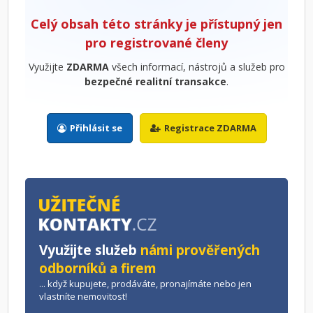
Celý obsah této stránky je přístupný jen
pro registrované členy
Využijte
ZDARMA
všech informací, nástrojů a služeb pro
bezpečné realitní transakce
.
Přihlásit se
Registrace ZDARMA
Využijte služeb
námi prověřených
odborníků a firem
... když kupujete, prodáváte, pronajímáte nebo jen
vlastníte nemovitost!