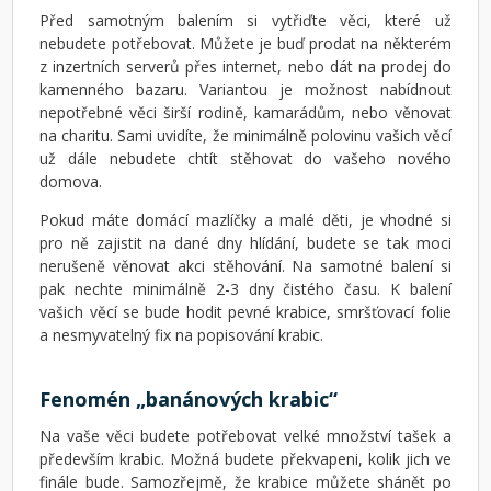
Před samotným balením si vytřiďte věci, které už
nebudete potřebovat. Můžete je buď prodat na některém
z inzertních serverů přes internet, nebo dát na prodej do
kamenného bazaru. Variantou je možnost nabídnout
nepotřebné věci širší rodině, kamarádům, nebo věnovat
na charitu. Sami uvidíte, že minimálně polovinu vašich věcí
už dále nebudete chtít stěhovat do vašeho nového
domova.
Pokud máte domácí mazlíčky a malé děti, je vhodné si
pro ně zajistit na dané dny hlídání, budete se tak moci
nerušeně věnovat akci stěhování. Na samotné balení si
pak nechte minimálně 2-3 dny čistého času. K balení
vašich věcí se bude hodit pevné krabice, smršťovací folie
a nesmyvatelný fix na popisování krabic.
Fenomén „banánových krabic“
Na vaše věci budete potřebovat velké množství tašek a
především krabic. Možná budete překvapeni, kolik jich ve
finále bude. Samozřejmě, že krabice můžete shánět po