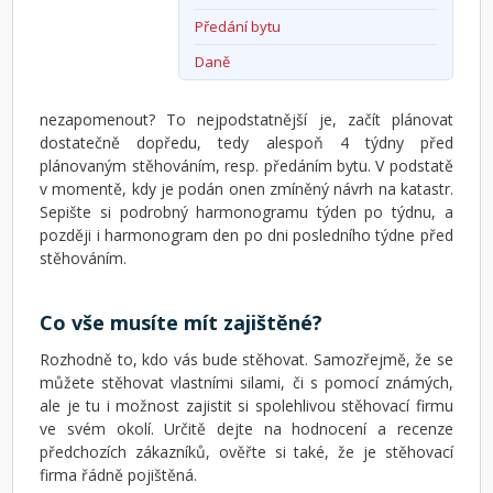
Předání bytu
Daně
nezapomenout? To nejpodstatnější je, začít plánovat
dostatečně dopředu, tedy alespoň 4 týdny před
plánovaným stěhováním, resp. předáním bytu. V podstatě
v momentě, kdy je podán onen zmíněný návrh na katastr.
Sepište si podrobný harmonogramu týden po týdnu, a
později i harmonogram den po dni posledního týdne před
stěhováním.
Co vše musíte mít zajištěné?
Rozhodně to, kdo vás bude stěhovat. Samozřejmě, že se
můžete stěhovat vlastními silami, či s pomocí známých,
ale je tu i možnost zajistit si spolehlivou stěhovací firmu
ve svém okolí. Určitě dejte na hodnocení a recenze
předchozích zákazníků, ověřte si také, že je stěhovací
firma řádně pojištěná.