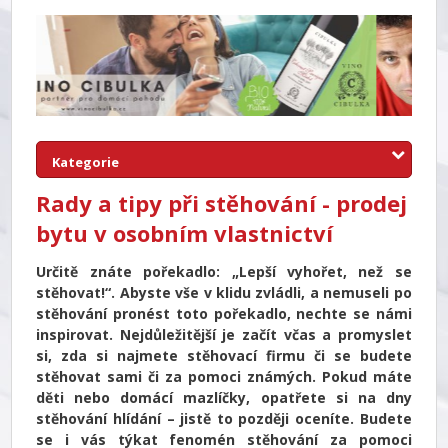
Kategorie
Rady a tipy při stěhování - prodej
bytu v osobním vlastnictví
Určitě znáte pořekadlo: „Lepší vyhořet, než se
stěhovat!“. Abyste vše v klidu zvládli, a nemuseli po
stěhování pronést toto pořekadlo, nechte se námi
inspirovat. Nejdůležitější je začít včas a promyslet
si, zda si najmete stěhovací firmu či se budete
stěhovat sami či za pomoci známých. Pokud máte
děti nebo domácí mazlíčky, opatřete si na dny
stěhování hlídání – jistě to později oceníte. Budete
se i vás týkat fenomén stěhování za pomoci