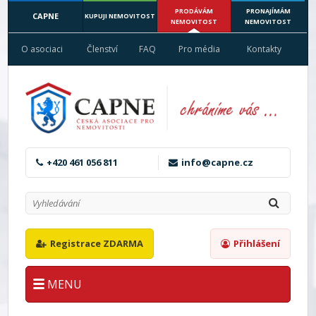
PRODÁVÁM
PRONAJÍMÁM
CAPNE
KUPUJI NEMOVITOST
NEMOVITOST
NEMOVITOST
O asociaci
Členství
FAQ
Pro média
Kontakty
+420 461 056 811
info@capne.cz
Registrace ZDARMA
Přihlášení
MENU