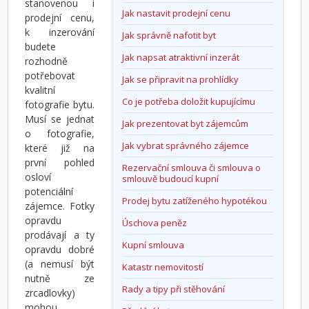
stanovenou i
Jak nastavit prodejní cenu
prodejní cenu,
k inzerování
Jak správně nafotit byt
budete
Jak napsat atraktivní inzerát
rozhodně
potřebovat
Jak se připravit na prohlídky
kvalitní
Co je potřeba doložit kupujícímu
fotografie bytu.
Musí se jednat
Jak prezentovat byt zájemcům
o fotografie,
Jak vybrat správného zájemce
které již na
první pohled
Rezervační smlouva či smlouva o
osloví
smlouvě budoucí kupní
potenciální
Prodej bytu zatíženého hypotékou
zájemce. Fotky
opravdu
Úschova peněz
prodávají a ty
Kupní smlouva
opravdu dobré
(a nemusí být
Katastr nemovitostí
nutně ze
Rady a tipy při stěhování
zrcadlovky)
mohou