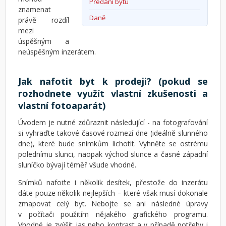
Předání bytu
znamenat
Daně
právě rozdíl
mezi
úspěšným a
neúspěšným inzerátem.
Jak nafotit byt k prodeji? (pokud se
rozhodnete využít vlastní zkušenosti a
vlastní fotoaparát)
Úvodem je nutné zdůraznit následující - na fotografování
si vyhraďte takové časové rozmezí dne (ideálně slunného
dne), které bude snímkům lichotit. Vyhněte se ostrému
polednímu slunci, naopak východ slunce a časné západní
sluníčko bývají téměř všude vhodné.
Snímků nafoťte i několik desítek, přestože do inzerátu
dáte pouze několik nejlepších – které však musí dokonale
zmapovat celý byt. Nebojte se ani následné úpravy
v počítači použitím nějakého grafického programu.
Vhodné je zvýšit jas nebo kontrast a v případě potřeby i