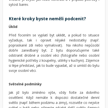
sytost barev.
Které kroky byste neměli podcenit?
Úklid
Před focením se vyplatí byt uklidit, a pokud to situace
vyžaduje, tak i opravit nějaké nedostatky (např.
popraskané zdi nebo vymalovat). Na nikoho nepůsobí
dobře zanedbaný byt. Z bytu doporučujeme také
odstranit drobné a osobní věci (fotografie nebo osobní
hygienické potřeby z koupelny, utěrky v kuchyni). Zájemce
si lépe představí, jak to bude vypadat, až si umístí do bytu
svoje osobní věci.
Světelné podmínky
Jak již bylo zmíněno výše, vždy foťte za dobrého
osvětlení. Když nemáte k dispozici dostatečné denní
světlo (např. během podzimu a zimy), rozsviťte co nejvíce
světel v bytě nebo přineste nějaké další světlo (lampu)