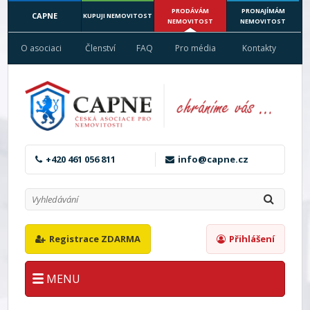
PRODÁVÁM
PRONAJÍMÁM
CAPNE
KUPUJI NEMOVITOST
NEMOVITOST
NEMOVITOST
O asociaci
Členství
FAQ
Pro média
Kontakty
+420 461 056 811
info@capne.cz
Registrace ZDARMA
Přihlášení
MENU