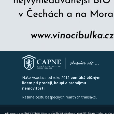
Naše Asociace od roku 2015
pomáhá běžným
lidem při prodeji, koupi a pronájmu
nemovitostí
.
Razíme cestu bezpečných realitních transakcí.
© 2026 - všechna práva vyhrazena
Při poskytování služeb nám pomáhají cookies. Používáním webu s tím 