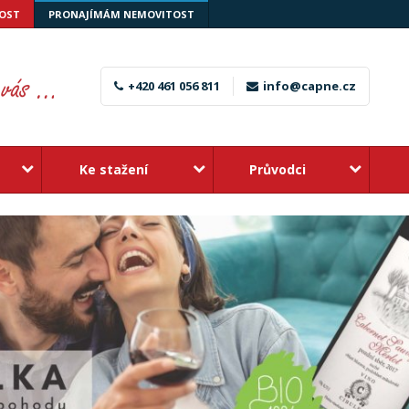
OST
PRONAJÍMÁM NEMOVITOST
+420 461 056 811
info@capne.cz
Ke stažení
Průvodci