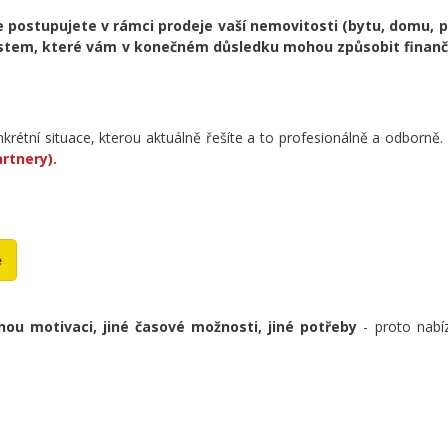
e postupujete v rámci prodeje vaší nemovitosti (bytu, domu, p
stem, které vám v konečném důsledku mohou způsobit finančn
nkrétní situace, kterou aktuálně řešíte a to profesionálně a odborně. 
rtnery).
e
inou motivaci, jiné časové možnosti, jiné potřeby
- proto nab