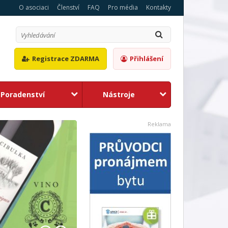
O asociaci
Členství
FAQ
Pro média
Kontakty
Registrace ZDARMA
Přihlášení
Poradenství
Nástroje
1
2
Reklama