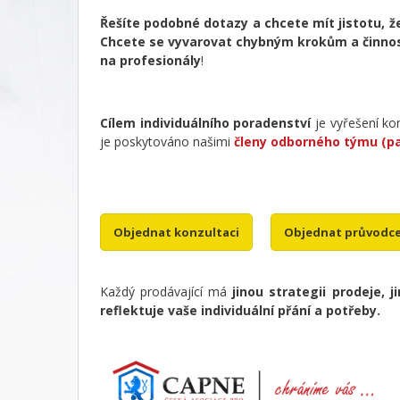
Řešíte podobné dotazy a chcete mít jistotu, ž
Chcete se vyvarovat chybným krokům a činno
na profesionály
!
Cílem individuálního poradenství
je vyřešení ko
je poskytováno našimi
členy odborného týmu (pa
Objednat konzultaci
Objednat průvodc
Každý prodávající má
jinou strategii prodeje, j
reflektuje vaše individuální přání a potřeby.