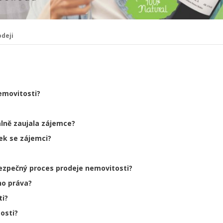
odeji
emovitosti?
lně zaujala zájemce?
ek se zájemci?
ezpečný proces prodeje nemovitosti?
ho práva?
ti?
osti?