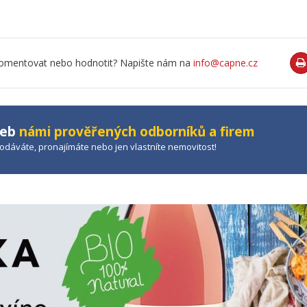
o komentovat nebo hodnotit? Napište nám na
info@capne.cz
žeb
námi prověřených odborníků a firem
prodáváte, pronajímáte nebo jen vlastníte nemovitost!