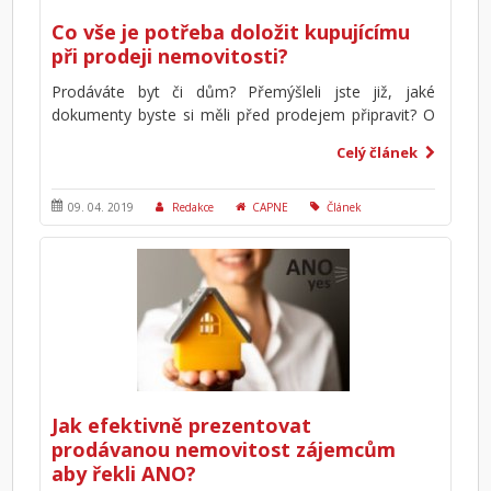
Co vše je potřeba doložit kupujícímu
při prodeji nemovitosti?
Prodáváte byt či dům? Přemýšleli jste již, jaké
dokumenty byste si měli před prodejem připravit? O
co se potenciální kupující nejčastěji zajímají a co
Celý článek
často samotní prodávající podceňují? Prodávající
musí mít připravený nejen samotný byt či dům, ale
především mít ošetřené právní záležitosti v
09. 04. 2019
Redakce
CAPNE
Článek
souvislosti s vlastnictvím. Jednoduše tak, aby byla
vaše nemovitost právně bezvadná a tedy připravená
na prodej. Sami uvidíte, že zájemci váš aktivní a
férový přístup ocení.
Jak efektivně prezentovat
prodávanou nemovitost zájemcům
aby řekli ANO?