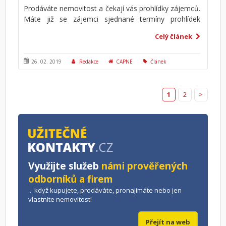
Prodáváte nemovitost a čekají vás prohlídky zájemců.
Máte již se zájemci sjednané termíny prohlídek
vašeho bytu či domu – jste na prohlídky připraveni?
Celý článek
Víte jak správně prezentovat zájemcům vaši
nemovitost? Víte, jak byste měli při prohlídkách
reagovat na námitky zájemců, tak abyste si zbytečně
26. 02. 2019
Redakce
CAPNE
Článek
neuškodili?
1
2
>
Využijte služeb
námi prověřených
odborníků a firem
... když kupujete, prodáváte, pronajímáte nebo jen
vlastníte nemovitost!
Přejít na web