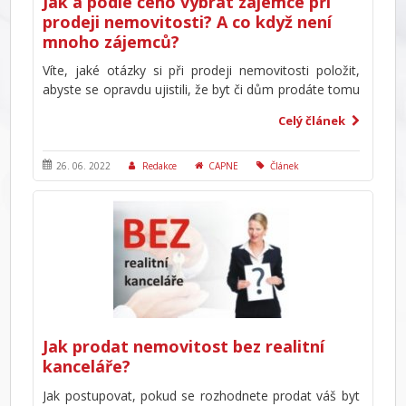
Jak a podle čeho vybrat zájemce při
prodeji nemovitosti? A co když není
mnoho zájemců?
Víte, jaké otázky si při prodeji nemovitosti položit,
abyste se opravdu ujistili, že byt či dům prodáte tomu
správnému zájemci? Rozhodující bude mimo jiné, jak
Celý článek
rychle je schopen koupi financovat nebo zda bude
souhlasit s předběžným zněním kupní smlouvy. Co ale
dělat, pokud se vám ozývá na inzerát málo zájemců
26. 06. 2022
Redakce
CAPNE
Článek
a není z „čeho“ vybírat?
Jak prodat nemovitost bez realitní
kanceláře?
Jak postupovat, pokud se rozhodnete prodat váš byt