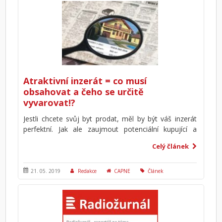
vše by mělo být v servisních službách realitní
kanceláře.
Atraktivní inzerát = co musí
obsahovat a čeho se určitě
vyvarovat!?
Jestli chcete svůj byt prodat, měl by být váš inzerát
perfektní. Jak ale zaujmout potenciální kupující a
přesvědčit je, že právě váš byt je pro ně tím ideálním?
Celý článek
Inzerát musí být maximálně efektivní a držet se
jasných cílů a pravidel. Poskytujte zájemcům jen
potřebné informace – zvýšíte tak vaše šance prodat
21. 05. 2019
Redakce
CAPNE
Článek
váš byt na maximum. Ale jak na to?