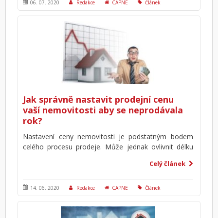
06. 07. 2020
Redakce
CAPNE
Článek
Jak správně nastavit prodejní cenu
vaší nemovitosti aby se neprodávala
rok?
Nastavení ceny nemovitosti je podstatným bodem
celého procesu prodeje. Může jednak ovlivnit délku
prodeje, ale hlavně stav vaší peněženky po prodeji.
Celý článek
Víte, jaké faktory mohou zvýšit prodejní cenu vašeho
bytu či domu? Víte jak a kde vzít podklady pro správné
stanovení prodejní ceny?
14. 06. 2020
Redakce
CAPNE
Článek