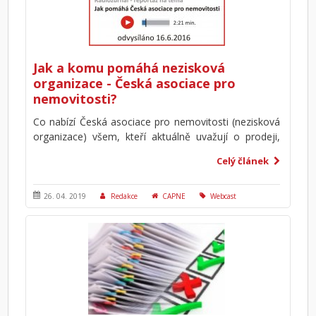
Jak a komu pomáhá nezisková
organizace - Česká asociace pro
nemovitosti?
Co nabízí Česká asociace pro nemovitosti (nezisková
organizace) všem, kteří aktuálně uvažují o prodeji,
koupi nebo pronájmu nemovitosti? Proč pomáhá
Celý článek
běžným lidem? Kolik stojí registrace na portále a co
vše je součástí?
26. 04. 2019
Redakce
CAPNE
Webcast