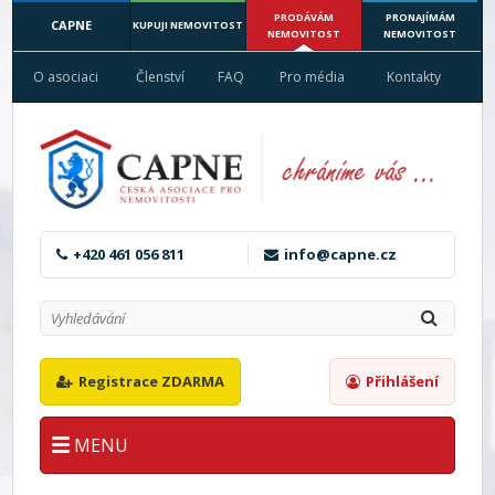
PRODÁVÁM
PRONAJÍMÁM
CAPNE
KUPUJI NEMOVITOST
NEMOVITOST
NEMOVITOST
O asociaci
Členství
FAQ
Pro média
Kontakty
+420 461 056 811
info@capne.cz
Registrace ZDARMA
Přihlášení
MENU