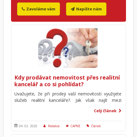
Zavoláme vám
Napište nám
Kdy prodávat nemovitost přes realitní
kancelář a co si pohlídat?
Uvažujete, že při prodeji vaší nemovitosti využijete
služeb realitní kanceláře?. Jak však najít mezi
desítkami realitních kanceláří tu pravou? V našem
Celý článek
článku se dozvíte kritéria, podle kterých byste měli
realitní kancelář vybírat nebo jak a podle čeho
vyhodnotit její prvotní úsilí. Mimo jiné se zjistíte, co by
04. 02. 2020
Redakce
CAPNE
Článek
měla obsahovat zprostředkovatelská smlouva a co