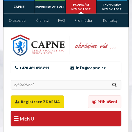
PRODÁVÁM
PRONAJÍMÁM
CAPNE
KUPUJI NEMOVITOST
NEMOVITOST
NEMOVITOST
O asociaci
Členství
FAQ
Pro média
Kontakty
+420 461 056 811
info@capne.cz
Registrace ZDARMA
Přihlášení
MENU