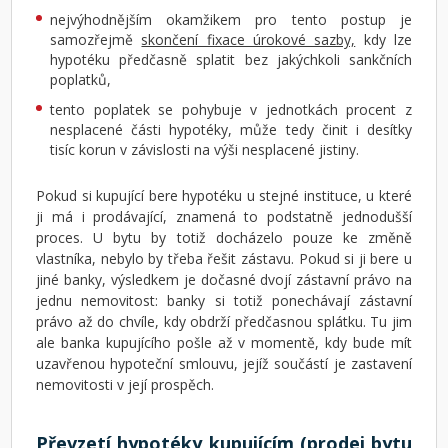
nejvýhodnějším okamžikem pro tento postup je
samozřejmě
skončení fixace úrokové sazby,
kdy lze
hypotéku předčasně splatit bez jakýchkoli sankčních
poplatků,
tento poplatek se pohybuje v jednotkách procent z
nesplacené části hypotéky, může tedy činit i desítky
tisíc korun v závislosti na výši nesplacené jistiny.
Pokud si kupující bere hypotéku u stejné instituce, u které
ji má i prodávající, znamená to podstatně jednodušší
proces. U bytu by totiž docházelo pouze ke změně
vlastníka, nebylo by třeba řešit zástavu. Pokud si ji bere u
jiné banky, výsledkem je dočasné dvojí zástavní právo na
jednu nemovitost: banky si totiž ponechávají zástavní
právo až do chvíle, kdy obdrží předčasnou splátku. Tu jim
ale banka kupujícího pošle až v momentě, kdy bude mít
uzavřenou hypoteční smlouvu, jejíž součástí je zastavení
nemovitosti v její prospěch.
Převzetí hypotéky kupujícím (prodej bytu