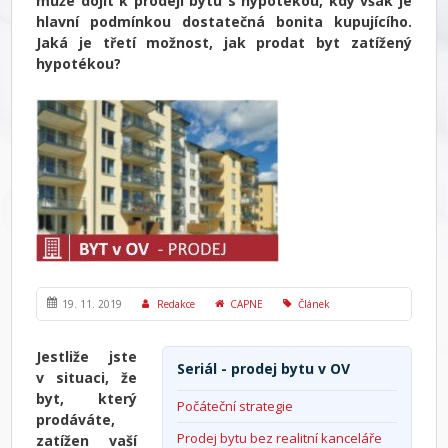
může dojít k prodeji bytu s hypotékou, kdy však je
hlavní podmínkou dostatečná bonita kupujícího.
Jaká je třetí možnost, jak prodat byt zatížený
hypotékou?
19. 11. 2019
Redakce
CAPNE
Článek
Jestliže jste
Seriál - prodej bytu v OV
v situaci, že
byt, který
Počáteční strategie
prodáváte,
Prodej bytu bez realitní kanceláře
zatížen vaší