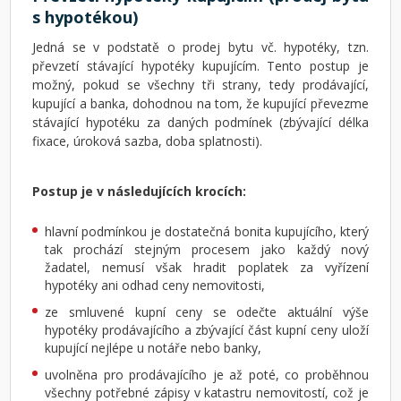
s hypotékou)
Jedná se v podstatě o prodej bytu vč. hypotéky, tzn.
převzetí stávající hypotéky kupujícím. Tento postup je
možný, pokud se všechny tři strany, tedy prodávající,
kupující a banka, dohodnou na tom, že kupující převezme
stávající hypotéku za daných podmínek (zbývající délka
fixace, úroková sazba, doba splatnosti).
Postup je v následujících krocích:
hlavní podmínkou je dostatečná bonita kupujícího, který
tak prochází stejným procesem jako každý nový
žadatel, nemusí však hradit poplatek za vyřízení
hypotéky ani odhad ceny nemovitosti,
ze smluvené kupní ceny se odečte aktuální výše
hypotéky prodávajícího a zbývající část kupní ceny uloží
kupující nejlépe u notáře nebo banky,
uvolněna pro prodávajícího je až poté, co proběhnou
všechny potřebné zápisy v katastru nemovitostí, což je