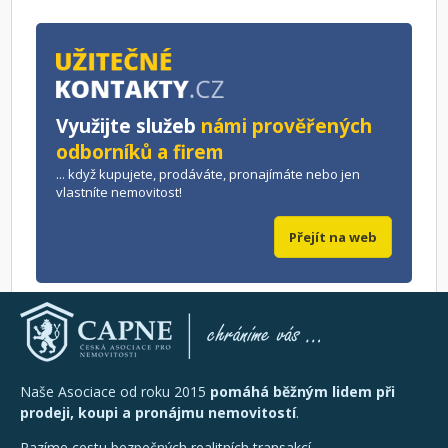
Využijte služeb
námi prověřených
odborníků a firem
... když kupujete, prodáváte, pronajímáte nebo jen
vlastníte nemovitost!
Přejít na web
Naše Asociace od roku 2015
pomáhá běžným lidem při
prodeji, koupi a pronájmu nemovitostí
.
Razíme cestu bezpečných realitních transakcí.