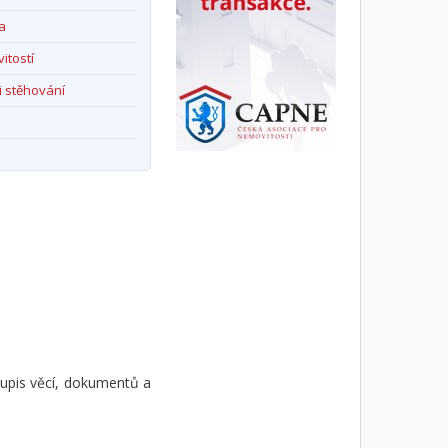
a
itostí
i stěhování
upis věcí, dokumentů a