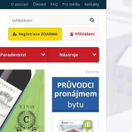
O asociaci
Členství
FAQ
Pro média
Kontakty
Registrace ZDARMA
Přihlášení
Poradenství
Nástroje
1
2
Reklama