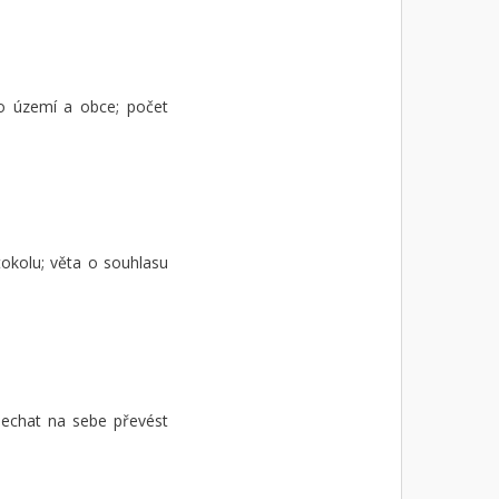
ho území a obce; počet
okolu; věta o souhlasu
 nechat na sebe převést