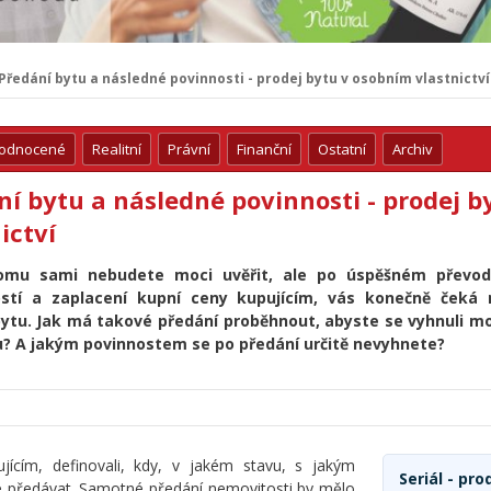
Předání bytu a následné povinnosti - prodej bytu v osobním vlastnictví
hodnocené
Realitní
Právní
Finanční
Ostatní
Archiv
ní bytu a následné povinnosti - prodej 
ictví
omu sami nebudete moci uvěřit, ale po úspěšném převod
stí a zaplacení kupní ceny kupujícím, vás konečně ček
bytu. Jak má takové předání proběhnout, abyste se vyhnuli 
? A jakým povinnostem se po předání určitě nevyhnete?
ícím, definovali, kdy, v jakém stavu, s jakým
Seriál - pro
e předávat. Samotné předání nemovitosti by mělo