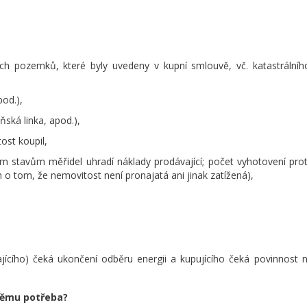
ech pozemků, které byly uvedeny v kupní smlouvě, vč. katastrální
od.),
ňská linka, apod.),
ost koupil,
m stavům měřidel uhradí náklady prodávající; počet vyhotovení prot
 o tom, že nemovitost není pronajatá ani jinak zatížená),
ajícího) čeká ukončení odběru energii a kupujícího čeká povinnost
 němu potřeba?