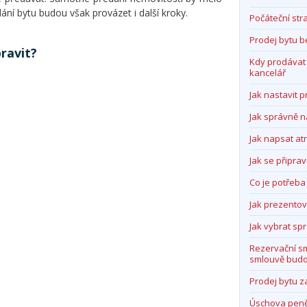
ní bytu budou však provázet i další kroky.
Počáteční str
Prodej bytu b
ravit?
Kdy prodávat b
kancelář
Jak nastavit 
Jak správně na
Jak napsat atr
Jak se připrav
Co je potřeba
Jak prezento
Jak vybrat s
Rezervační s
smlouvě budo
Prodej bytu 
Úschova pen