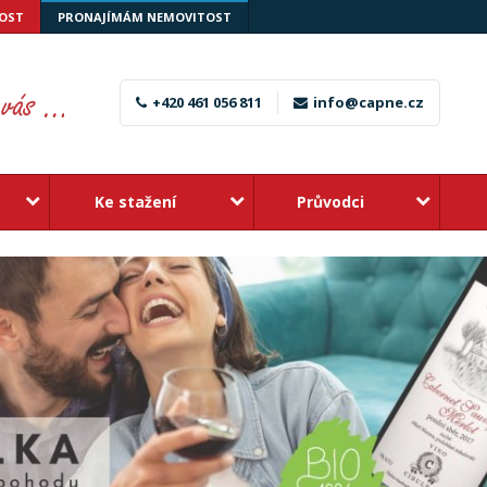
OST
PRONAJÍMÁM NEMOVITOST
+420 461 056 811
info@capne.cz
Ke stažení
Průvodci