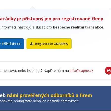
stránky je přístupný jen pro registrované členy
informací, nástrojů a služeb pro
bezpečné realitní transakce
.
Přihlásit se
Registrace ZDARMA
o komentovat nebo hodnotit? Napište nám na
info@capne.cz
žeb
námi prověřených odborníků a firem
prodáváte, pronajímáte nebo jen vlastníte nemovitost!