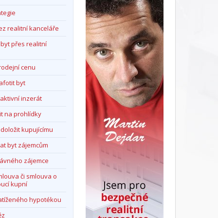
ategie
ez realitní kanceláře
yt přes realitní
prodejní cenu
fotit byt
aktivní inzerát
it na prohlídky
 doložit kupujícímu
vat byt zájemcům
právného zájemce
mlouva či smlouva o
ucí kupní
zatíženého hypotékou
ěz