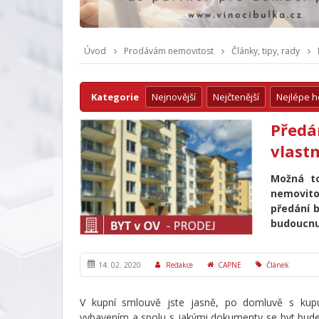
Úvod
Prodávám nemovitost
Články, tipy, rady
Kategorie
Nejnovější
Nejčtenější
Nejlépe 
Předá
vlastn
Možná t
nemovito
předání 
budoucnu
14. 02. 2020
Redakce
CAPNE
Článek
V kupní smlouvě jste jasně, po domluvě s kupuj
vybavením a spolu s jakými dokumenty se byt bud