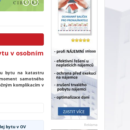
bytu v osobním
u bytu na katastru
á moment samotného
možným komplikacím v
Reklama
dej bytu v OV