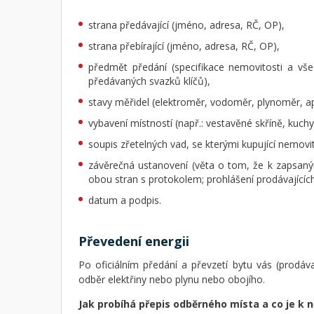
strana předávající (jméno, adresa, RČ, OP),
strana přebírající (jméno, adresa, RČ, OP),
předmět předání (specifikace nemovitosti a vš
předávaných svazků klíčů),
stavy měřidel (elektroměr, vodoměr, plynoměr, ap
vybavení místností (např.: vestavěné skříně, kuchy
soupis zřetelných vad, se kterými kupující nemovit
závěrečná ustanovení (věta o tom, že k zapsaný
obou stran s protokolem; prohlášení prodávajících
datum a podpis.
Převedení energii
Po oficiálním předání a převzetí bytu vás (prodáv
odběr elektřiny nebo plynu nebo obojího.
Jak probíhá přepis odběrného místa a co je k