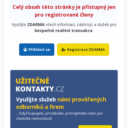
Celý obsah této stránky je přístupný jen
pro registrované členy
Využijte
ZDARMA
všech informací, nástrojů a služeb pro
bezpečné realitní transakce
.
Přihlásit se
Registrace ZDARMA
Využijte služeb
námi prověřených
odborníků a firem
... když kupujete, prodáváte, pronajímáte nebo jen
vlastníte nemovitost!