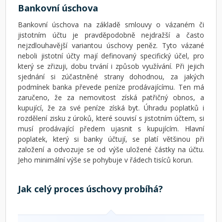
Bankovní úschova
Bankovní úschova na základě smlouvy o vázaném či
jistotním účtu je pravděpodobně nejdražší a často
nejzdlouhavější variantou úschovy peněz. Tyto vázané
neboli jistotní účty mají definovaný specifický účel, pro
který se zřizuji, dobu trvání i způsob využívání. Při jejich
sjednání si zúčastněné strany dohodnou, za jakých
podmínek banka převede peníze prodávajícímu. Ten má
zaručeno, že za nemovitost získá patřičný obnos, a
kupující, že za své peníze získá byt. Úhradu poplatků i
rozdělení zisku z úroků, které souvisí s jistotním účtem, si
musí prodávající předem ujasnit s kupujícím. Hlavní
poplatek, který si banky účtují, se platí většinou při
založení a odvozuje se od výše uložené částky na účtu.
Jeho minimální výše se pohybuje v řádech tisíců korun.
Jak celý proces úschovy probíhá?