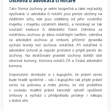
Úschova u advokáta či notáře
Tato forma úschovy je velmi bezpečná a také nejčastěji
využívaná. U advokáta či notáře jsou peníze uloženy na
zvláštním účtu, kde jsou odděleny od jeho osobního
majetku i majetku ostatních klientů, a nestávají se tak
součástí exekuce či dědického řízení. Odměna za
notářskou úschovu je dána notářským tarifem, odměna
za advokátní úschovu je smluvní, přičemž zpravidla
vychází levněji než úschova notářská. Při notářské či
advokátní úchově je sepsán protokol o přijetí peněz do
úschovy. Na dodržování pravidel úschovy dohlíží obě
oborové komory, Komora notářů ČR a Česká advokátní
komora.
Doporučení: domluvte si s kupujícím, že právní servis
bude hradit společně – vás i kupujícího tak přijde právní
servis na polovinu a máte jistotu, že vše proběhne
v souladu. Kvalitní právní kancelář vytváří vyvážené
smlouvy a vychází z předpokladu prodeje / nákupu
v dobré víře.