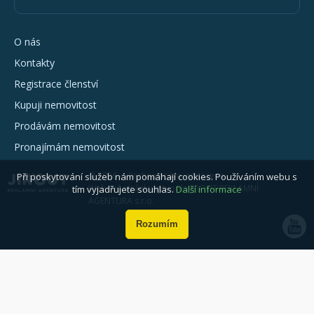
O nás
Kontakty
Registrace členství
Kupuji nemovitost
Prodávám nemovitost
Pronajímám nemovitost
© 2026 - všechna práva vyhrazena
Při poskytování služeb nám pomáhají cookies. Používáním webu s
Webové stránky vytvořila JIROUT REKLAMNÍ
tím vyjadřujete souhlas.
Další informace
AGENTURA s.r.o.
Rozumím