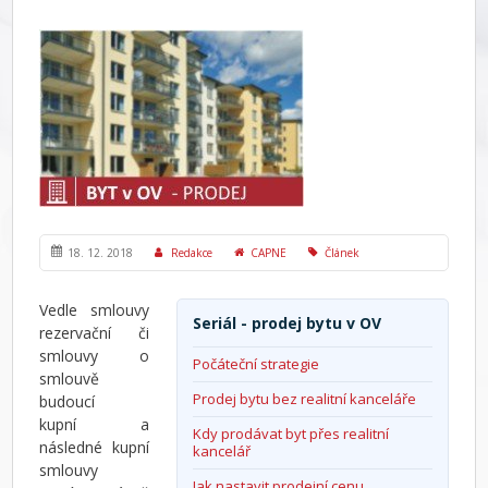
18. 12. 2018
Redakce
CAPNE
Článek
Vedle smlouvy
Seriál - prodej bytu v OV
rezervační či
smlouvy o
Počáteční strategie
smlouvě
Prodej bytu bez realitní kanceláře
budoucí
kupní a
Kdy prodávat byt přes realitní
následné kupní
kancelář
smlouvy
Jak nastavit prodejní cenu