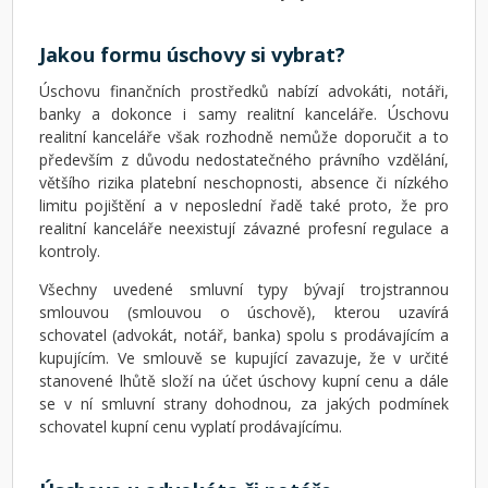
Jakou formu úschovy si vybrat?
Úschovu finančních prostředků nabízí advokáti, notáři,
banky a dokonce i samy realitní kanceláře. Úschovu
realitní kanceláře však rozhodně nemůže doporučit a to
především z důvodu nedostatečného právního vzdělání,
většího rizika platební neschopnosti, absence či nízkého
limitu pojištění a v neposlední řadě také proto, že pro
realitní kanceláře neexistují závazné profesní regulace a
kontroly.
Všechny uvedené smluvní typy bývají trojstrannou
smlouvou (smlouvou o úschově), kterou uzavírá
schovatel (advokát, notář, banka) spolu s prodávajícím a
kupujícím. Ve smlouvě se kupující zavazuje, že v určité
stanovené lhůtě složí na účet úschovy kupní cenu a dále
se v ní smluvní strany dohodnou, za jakých podmínek
schovatel kupní cenu vyplatí prodávajícímu.