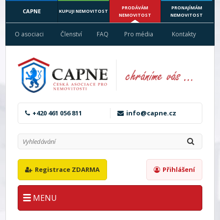
PRODÁVÁM
PRONAJÍMÁM
CAPNE
KUPUJI NEMOVITOST
NEMOVITOST
NEMOVITOST
O asociaci
Členství
FAQ
Pro média
Kontakty
+420 461 056 811
info@capne.cz
Registrace ZDARMA
Přihlášení
MENU