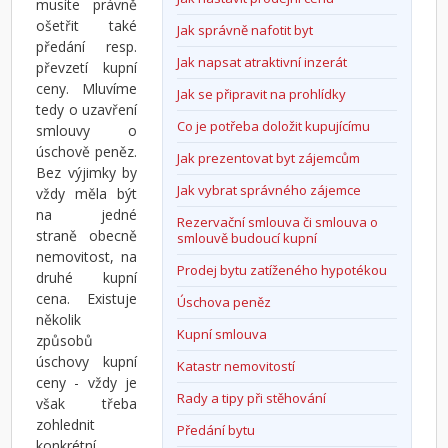
musíte právně
ošetřit také
Jak správně nafotit byt
předání resp.
Jak napsat atraktivní inzerát
převzetí kupní
ceny. Mluvíme
Jak se připravit na prohlídky
tedy o uzavření
Co je potřeba doložit kupujícímu
smlouvy o
úschově peněz.
Jak prezentovat byt zájemcům
Bez výjimky by
Jak vybrat správného zájemce
vždy měla být
na jedné
Rezervační smlouva či smlouva o
straně obecně
smlouvě budoucí kupní
nemovitost, na
Prodej bytu zatíženého hypotékou
druhé kupní
cena. Existuje
Úschova peněz
několik
Kupní smlouva
způsobů
úschovy kupní
Katastr nemovitostí
ceny - vždy je
Rady a tipy při stěhování
však třeba
zohlednit
Předání bytu
konkrétní