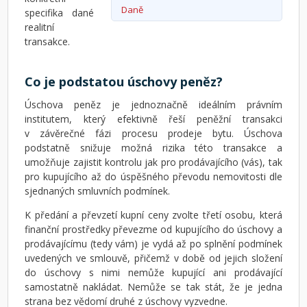
Daně
specifika dané
realitní
transakce.
Co je podstatou úschovy peněz?
Úschova peněz je jednoznačně ideálním právním
institutem, který efektivně řeší peněžní transakci
v závěrečné fázi procesu prodeje bytu. Úschova
podstatně snižuje možná rizika této transakce a
umožňuje zajistit kontrolu jak pro prodávajícího (vás), tak
pro kupujícího až do úspěšného převodu nemovitosti dle
sjednaných smluvních podmínek.
K předání a převzetí kupní ceny zvolte třetí osobu, která
finanční prostředky převezme od kupujícího do úschovy a
prodávajícímu (tedy vám) je vydá až po splnění podmínek
uvedených ve smlouvě, přičemž v době od jejich složení
do úschovy s nimi nemůže kupující ani prodávající
samostatně nakládat. Nemůže se tak stát, že je jedna
strana bez vědomí druhé z úschovy vyzvedne.