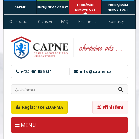
PRODÁVÁM
PRONAJÍMÁM
CAPNE
KUPUJI NEMOVITOST
NEMOVITOST
NEMOVITOST
O asociaci
Členství
FAQ
Pro média
Kontakty
+420 461 056 811
info@capne.cz
Registrace ZDARMA
Přihlášení
MENU