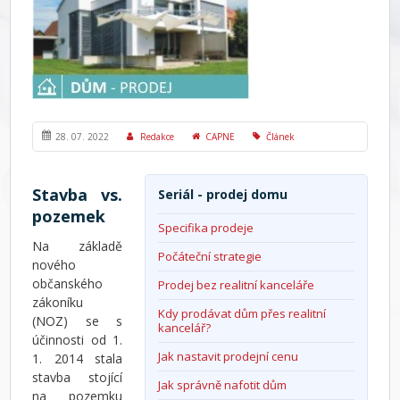
28. 07. 2022
Redakce
CAPNE
Článek
Stavba vs.
Seriál - prodej domu
pozemek
Specifika prodeje
Na základě
Počáteční strategie
nového
občanského
Prodej bez realitní kanceláře
zákoníku
Kdy prodávat dům přes realitní
(NOZ) se s
kancelář?
účinnosti od 1.
Jak nastavit prodejní cenu
1. 2014 stala
stavba stojící
Jak správně nafotit dům
na pozemku