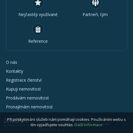
Nejčastěji využívané
Partneři, tým
Reference
O nás
Kontakty
Registrace členství
Kupuji nemovitost
Prodávám nemovitost
Pronajímám nemovitost
© 2026 - všechna práva vyhrazena
Při poskytování služeb nám pomáhají cookies. Používáním webu s
Webové stránky vytvořila JIROUT REKLAMNÍ
tím vyjadřujete souhlas.
Další informace
AGENTURA s.r.o.