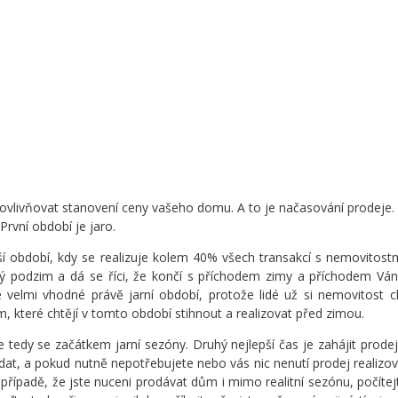
e ovlivňovat stanovení ceny vašeho domu. A to je načasování prodeje. 
 První období je jaro.
jší období, kdy se realizuje kolem 40% všech transakcí s nemovitost
lý podzim a dá se říci, že končí s příchodem zimy a příchodem Vá
 velmi vhodné právě jarní období, protože lidé už si nemovitost ch
 které chtějí v tomto období stihnout a realizovat před zimou.
je tedy se začátkem jarní sezóny. Druhý nejlepší čas je zahájit prod
t, a pokud nutně nepotřebujete nebo vás nic nenutí prodej realiz
případě, že jste nuceni prodávat dům i mimo realitní sezónu, počítejt