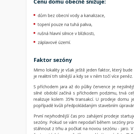
Cenu domu obecně snižuje:
dům bez obecní vody a kanalizace,
topení pouze na tuhá paliva,
rušná hlavní silnice v blízkosti,
záplavové území.
Faktor sezóny
Mimo lokality je však ještě jeden faktor, který bud
je realitní trh silnější a kdy se v něm točí více peněz.
S příchodem jara až do půlky července je nejsilně
silné období začíná s příchodem podzimu, trvá ce
realizuje kolem 35% transakcí. U prodeje domu je
popřípadě kvůli předpokládaným stavebním úpravám,
První nejvhodnější čas pro zahájení prodeje startu
sezóny. Pokud se vám nepodaří během sezóny proda
stáhnout z trhu a počkat na novou sezónu - jaro. V 