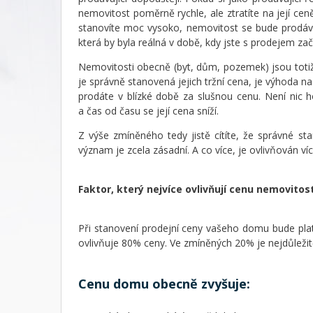
nemovitost poměrně rychle, ale ztratíte na její c
stanovíte moc vysoko, nemovitost se bude prodáv
která by byla reálná v době, kdy jste s prodejem zača
Nemovitosti obecně (byt, dům, pozemek) jsou totiž 
je správně stanovená jejich tržní cena, je výhoda 
prodáte v blízké době za slušnou cenu. Není nic 
a čas od času se její cena sníží.
Z výše zmíněného tedy jistě cítíte, že správné s
význam je zcela zásadní. A co více, je ovlivňován víc
Faktor, který nejvíce ovlivňují cenu nemovitos
Při stanovení prodejní ceny vašeho domu bude plat
ovlivňuje 80% ceny. Ve zmíněných 20% je nejdůležitě
Cenu domu obecně zvyšuje: