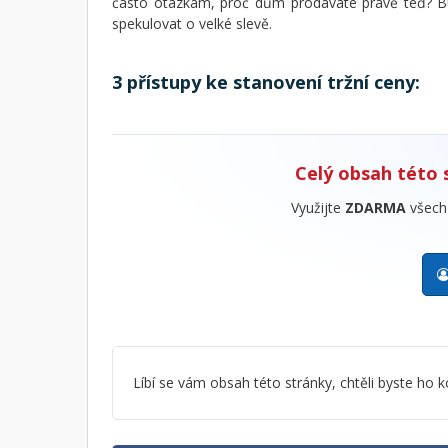
často otázkám, proč dům prodáváte právě teď? Buďte
spekulovat o velké slevě.
3 přístupy ke stanovení tržní ceny:
Celý obsah této 
Využijte
ZDARMA
všech 
Líbí se vám obsah této stránky, chtěli byste h