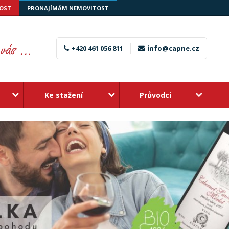
OST
PRONAJÍMÁM NEMOVITOST
+420 461 056 811
info@capne.cz
Ke stažení
Průvodci