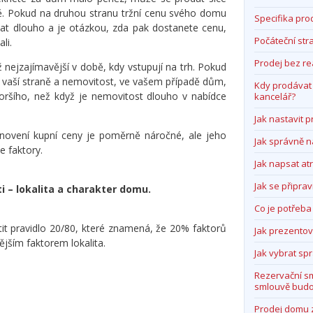
eně. Pokud na druhou stranu tržní cenu svého domu
Specifika pro
at dlouho a je otázkou, zda pak dostanete cenu,
Počáteční str
li.
Prodej bez re
nejzajímavější v době, kdy vstupují na trh. Pokud
na vaší straně a nemovitost, ve vašem případě dům,
Kdy prodávat 
horšího, než když je nemovitost dlouho v nabídce
kancelář?
Jak nastavit 
tanovení kupní ceny je poměrně náročné, ale jeho
Jak správně n
e faktory.
Jak napsat atr
Jak se připrav
ti – lokalita a charakter domu.
Co je potřeba
it pravidlo 20/80, které znamená, že 20% faktorů
Jak prezento
jším faktorem lokalita.
Jak vybrat s
Rezervační s
smlouvě budo
Prodej domu 