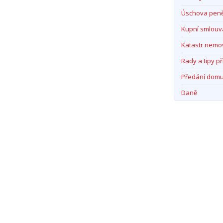
Úschova pen
Kupní smlouv
Katastr nemov
Rady a tipy př
Předání dom
Daně