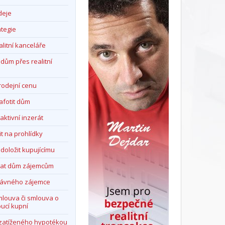
deje
ategie
alitní kanceláře
dům přes realitní
prodejní cenu
afotit dům
aktivní inzerát
it na prohlídky
 doložit kupujícímu
vat dům zájemcům
právného zájemce
mlouva či smlouva o
ucí kupní
zatíženého hypotékou