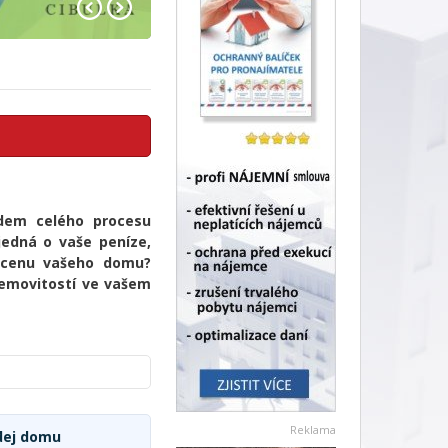
dem celého procesu
jedná o vaše peníze,
í cenu vašeho domu?
nemovitostí ve vašem
Reklama
odej domu