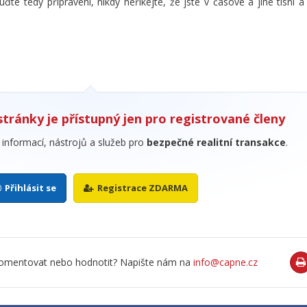
 tedy připraveni, nikdy neříkejte, že jste v časové a jiné tísni a n
stránky je přístupný jen pro registrované členy
informací, nástrojů a služeb pro
bezpečné realitní transakce
.
Přihlásit se
Registrace ZDARMA
o komentovat nebo hodnotit? Napište nám na
info@capne.cz