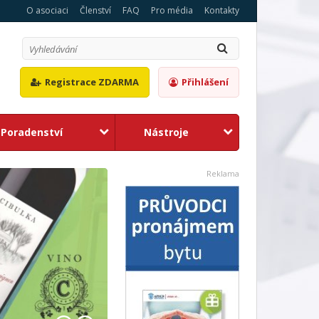
O asociaci
Členství
FAQ
Pro média
Kontakty
Registrace ZDARMA
Přihlášení
Poradenství
Nástroje
1
2
Reklama