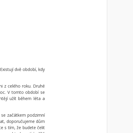
Existují dvě období, kdy
mi z celého roku. Druhé
noc. V tomto období se
tějí užít během léta a
ej se začátkem podzimní
ovat, doporučujeme dům
e s tím, že budete čelit