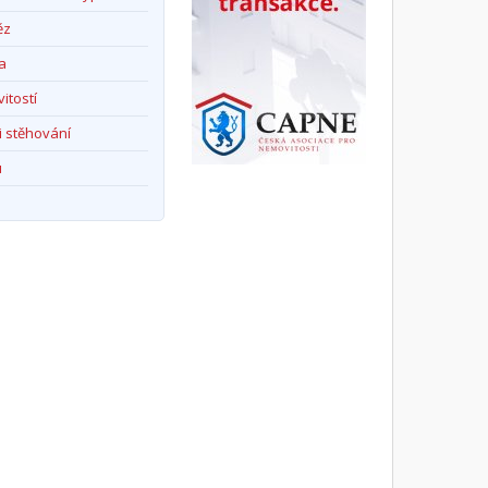
ěz
a
itostí
i stěhování
u