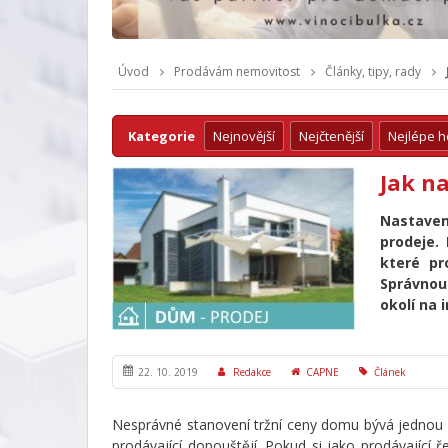
Úvod
Prodávám nemovitost
Články, tipy, rady
Kategorie
Nejnovější
Nejčtenější
Nejlépe 
Jak na
Nastave
prodeje.
které pr
Správnou
okolí na 
22. 10. 2019
Redakce
CAPNE
Článek
Nesprávné stanovení tržní ceny domu bývá jednou z
prodávající dopouštějí. Pokud si jako prodávajíc