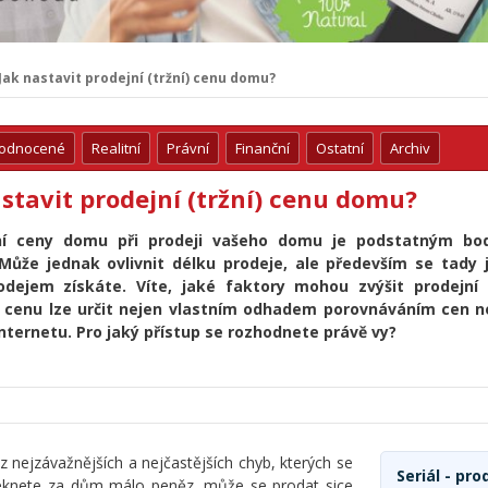
Jak nastavit prodejní (tržní) cenu domu?
hodnocené
Realitní
Právní
Finanční
Ostatní
Archiv
stavit prodejní (tržní) cenu domu?
ní ceny domu při prodeji vašeho domu je podstatným bo
 Může jednak ovlivnit délku prodeje, ale především se tady 
odejem získáte. Víte, jaké faktory mohou zvýšit prodejn
 cenu lze určit nejen vlastním odhadem porovnáváním cen 
internetu. Pro jaký přístup se rozhodnete právě vy?
 nejzávažnějších a nejčastějších chyb, kterých se
Seriál - pr
í řeknete za dům málo peněz, může se prodat sice