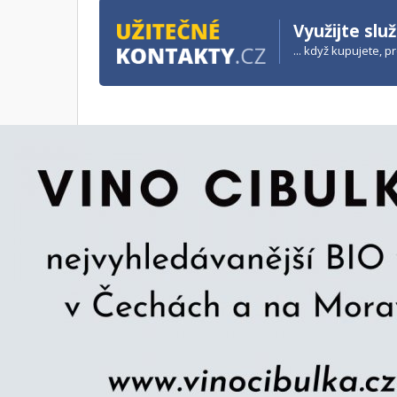
Využijte slu
... když kupujete, 