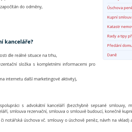
je započítán do odměny,
Úschova pen
Kupní smlouv
Katastr nemov
Rady a tipy př
ní kanceláře?
Předání dom
Daně
sti dle reálné situace na trhu,
rezentační složka s kompletními informacemi pro
a internetu další marketingové aktivity),
polupráci s advokátní kanceláří (bezchybně sepsané smlouvy, m
celáří, smlouva rezervační, smlouva o smlouvě budoucí, konečně kupn
i notářská úschova vč. smlouvy o úschově peněz, návrh na vklad) a 