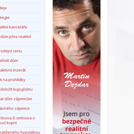
deje
ategie
alitní kanceláře
dům přes realitní
prodejní cenu
afotit dům
aktivní inzerát
it na prohlídky
 doložit kupujícímu
vat dům zájemcům
právného zájemce
mlouva či smlouva o
ucí kupní
zatíženého hypotékou