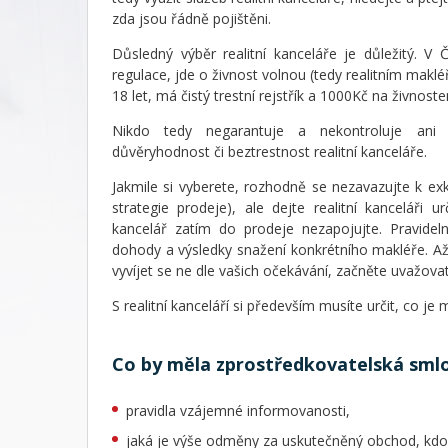
zda jsou řádně pojištěni.
Důsledný výběr realitní kanceláře je důležitý. V Č
regulace, jde o živnost volnou (tedy realitním makl
18 let, má čistý trestní rejstřík a 1000Kč na živnoste
Nikdo tedy negarantuje a nekontroluje ani 
důvěryhodnost či beztrestnost realitní kanceláře.
Jakmile si vyberete, rozhodně se nezavazujte k ex
strategie prodeje), ale dejte realitní kanceláři u
kancelář zatím do prodeje nezapojujte. Pravideln
dohody a výsledky snažení konkrétního makléře. Až
vyvíjet se ne dle vašich očekávání, začněte uvažov
S realitní kanceláří si především musíte určit, co 
Co by měla zprostředkovatelská sml
pravidla vzájemné informovanosti,
jaká je výše odměny za uskutečněný obchod, kdo ji