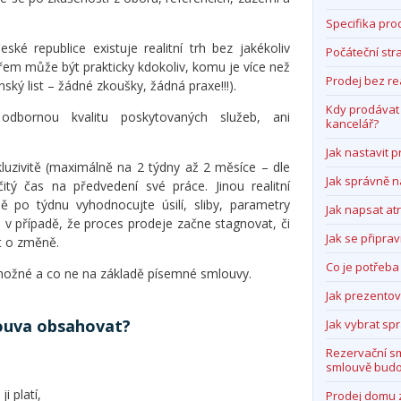
Specifika pro
eské republice existuje realitní trh bez jakékoliv
Počáteční str
éřem může být prakticky kdokoliv, komu je více než
Prodej bez re
nský list – žádné zkoušky, žádná praxe!!!).
Kdy prodávat 
odbornou kvalitu poskytovaných služeb, ani
kancelář?
Jak nastavit 
kluzivitě (maximálně na 2 týdny až 2 měsíce – dle
Jak správně n
rčitý čas na předvedení své práce. Jinou realitní
ě po týdnu vyhodnocujte úsilí, sliby, parametry
Jak napsat atr
 v případě, že proces prodeje začne stagnovat, či
Jak se připrav
at o změně.
Co je potřeba
je možné a co ne na základě písemné smlouvy.
Jak prezento
ouva obsahovat?
Jak vybrat s
Rezervační s
smlouvě budo
 platí,
Prodej domu 