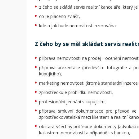
z čeho se skládá servis realitní kanceláře, který 
co je placeno zvlášť,
kde a jak bude nemovitost inzerována.
Z čeho by se měl skládat servis realit
příprava nemovitosti na prodej - ocenění nemovito
příprava prezentace (především fotografie a p
kupujícího),
marketing nemovitosti (kromě standardní inzerce n
zprostředkuje prohlídku nemovitosti,
profesionální jednání s kupujícími,
příprava smluvní dokumentace pro převod ve s
zprostředkovatelská mezi klientem a realitní kan
obstará všechny potřebné dokumenty (advokátní č
katastrem nemovitostí a případně i s bankou,