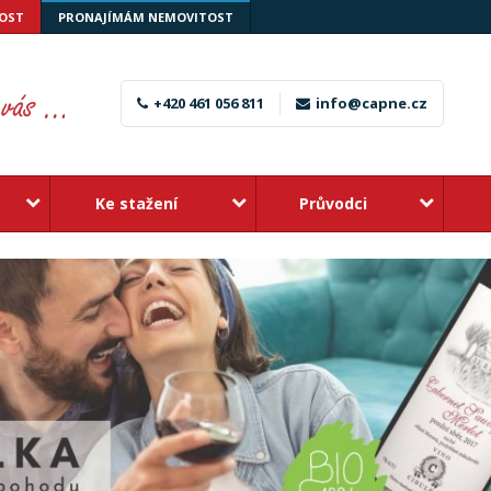
OST
PRONAJÍMÁM NEMOVITOST
+420 461 056 811
info@capne.cz
Ke stažení
Průvodci