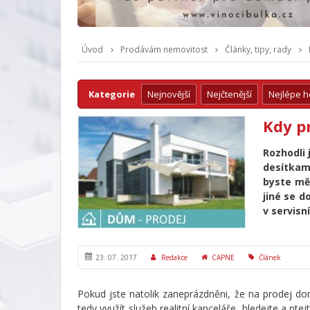
Úvod
Prodávám nemovitost
Články, tipy, rady
Kategorie
Nejnovější
Nejčtenější
Nejlépe 
Kdy pr
Rozhodli 
desítkami
byste měl
jiné se d
v servisn
23. 07. 2017
Redakce
CAPNE
Článek
Pokud jste natolik zaneprázdněni, že na prodej 
tedy využít služeb realitní kanceláře, hledejte a pt