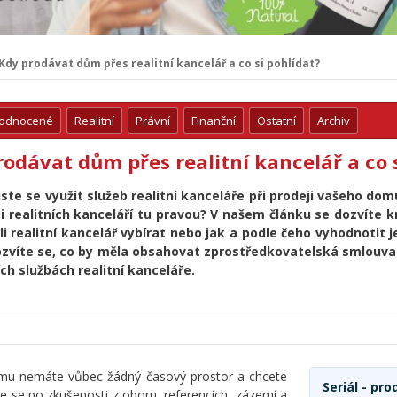
Kdy prodávat dům přes realitní kancelář a co si pohlídat?
hodnocené
Realitní
Právní
Finanční
Ostatní
Archiv
odávat dům přes realitní kancelář a co 
jste se využít služeb realitní kanceláře při prodeji vašeho dom
 realitních kanceláří tu pravou? V našem článku se dozvíte kr
i realitní kancelář vybírat nebo jak a podle čeho vyhodnotit je
ozvíte se, co by měla obsahovat zprostředkovatelská smlouva
ích službách realitní kanceláře.
domu nemáte vůbec žádný časový prostor a chcete
Seriál - pr
ejte se po zkušenosti z oboru, referencích, zázemí a