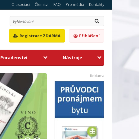
O asociaci
Členství
FAQ
Pro média
Kontakty
Registrace ZDARMA
Přihlášení
Poradenství
Nástroje
1
2
Reklama