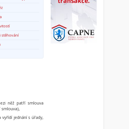
ěz
a
itostí
i stěhování
u
ezi něž patří smlouva
í smlouva),
vyřídí jednání s úřady,