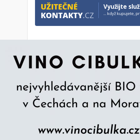
Využijte slu
... když kupujete, 