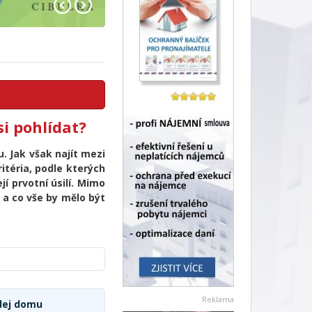
si pohlídat?
u. Jak však najít mezi
itéria, podle kterých
jí prvotní úsilí. Mimo
 a co vše by mělo být
Reklama
odej domu