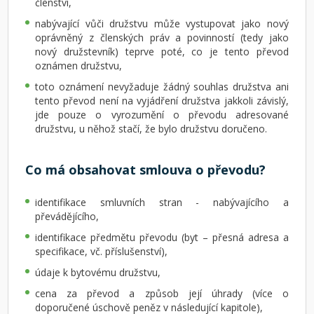
členství,
nabývající vůči družstvu může vystupovat jako nový
oprávněný z členských práv a povinností (tedy jako
nový družstevník) teprve poté, co je tento převod
oznámen družstvu,
toto oznámení nevyžaduje žádný souhlas družstva ani
tento převod není na vyjádření družstva jakkoli závislý,
jde pouze o vyrozumění o převodu adresované
družstvu, u něhož stačí, že bylo družstvu doručeno.
Co má obsahovat smlouva o převodu?
identifikace smluvních stran - nabývajícího a
převádějícího,
identifikace předmětu převodu (byt – přesná adresa a
specifikace, vč. příslušenství),
údaje k bytovému družstvu,
cena za převod a způsob její úhrady (více o
doporučené úschově peněz v následující kapitole),