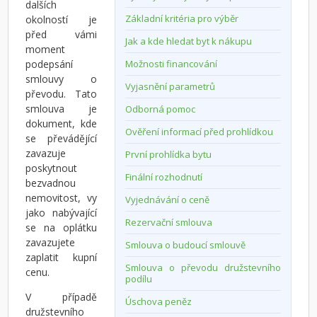
dalších
Základní kritéria pro výběr
okolností je
před vámi
Jak a kde hledat byt k nákupu
moment
podepsání
Možnosti financování
smlouvy o
Vyjasnění parametrů
převodu. Tato
smlouva je
Odborná pomoc
dokument, kde
Ověření informací před prohlídkou
se převádějící
zavazuje
První prohlídka bytu
poskytnout
Finální rozhodnutí
bezvadnou
nemovitost, vy
Vyjednávání o ceně
jako nabývající
Rezervační smlouva
se na oplátku
zavazujete
Smlouva o budoucí smlouvě
zaplatit kupní
Smlouva o převodu družstevního
cenu.
podílu
V případě
Úschova peněz
družstevního