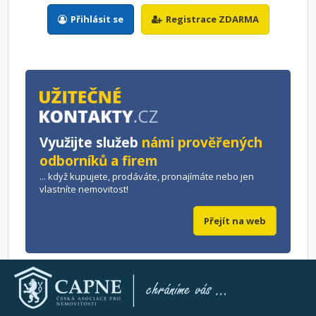
Přihlásit se
Registrace ZDARMA
Využijte služeb
námi prověřených
odborníků a firem
... když kupujete, prodáváte, pronajímáte nebo jen
vlastníte nemovitost!
Přejít na web