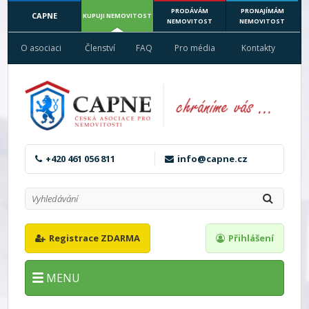
PRODÁVÁM
PRONAJÍMÁM
CAPNE
KUPUJI NEMOVITOST
NEMOVITOST
NEMOVITOST
O asociaci
Členství
FAQ
Pro média
Kontakty
+420 461 056 811
info@capne.cz
Registrace ZDARMA
Přihlášení
MENU