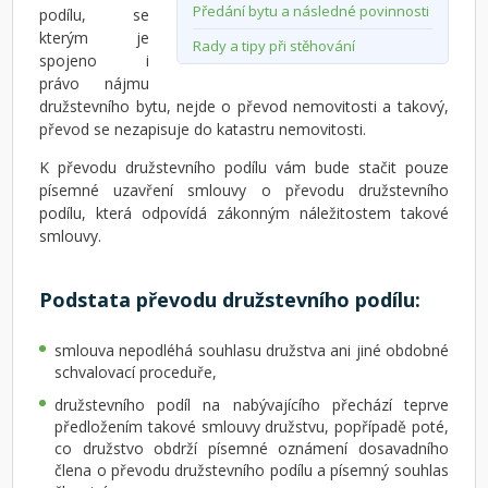
Předání bytu a následné povinnosti
podílu, se
kterým je
Rady a tipy při stěhování
spojeno i
právo nájmu
družstevního bytu, nejde o převod nemovitosti a takový,
převod se nezapisuje do katastru nemovitosti.
K převodu družstevního podílu vám bude stačit pouze
písemné uzavření smlouvy o převodu družstevního
podílu, která odpovídá zákonným náležitostem takové
smlouvy.
Podstata převodu družstevního podílu:
smlouva nepodléhá souhlasu družstva ani jiné obdobné
schvalovací proceduře,
družstevního podíl na nabývajícího přechází teprve
předložením takové smlouvy družstvu, popřípadě poté,
co družstvo obdrží písemné oznámení dosavadního
člena o převodu družstevního podílu a písemný souhlas