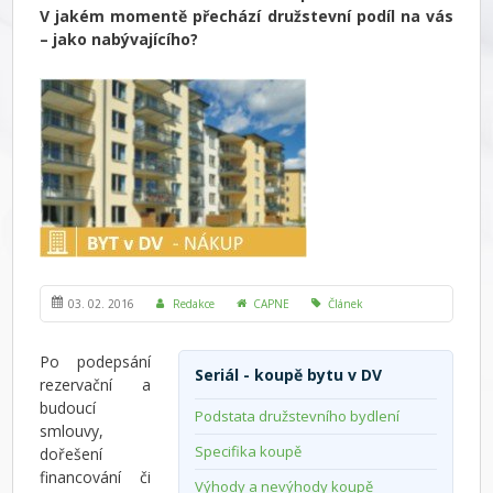
V jakém momentě přechází družstevní podíl na vás
– jako nabývajícího?
03. 02. 2016
Redakce
CAPNE
Článek
Po podepsání
Seriál - koupě bytu v DV
rezervační a
budoucí
Podstata družstevního bydlení
smlouvy,
Specifika koupě
dořešení
financování či
Výhody a nevýhody koupě