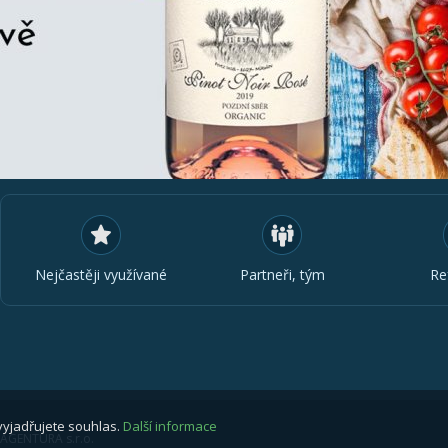
Nejčastěji využívané
Partneři, tým
Re
vyjadřujete souhlas.
Další informace
 AGENTURA s.r.o.