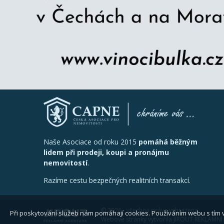
Naše Asociace od roku 2015
pomáhá běžným
lidem při prodeji, koupi a pronájmu
nemovitostí
.
Razíme cestu bezpečných realitních transakcí.
© 2026 - všechna práva vyhrazena
Při poskytování služeb nám pomáhají cookies. Používáním webu s tím 
Webové stránky vytvořila JIROUT REKLAMNÍ