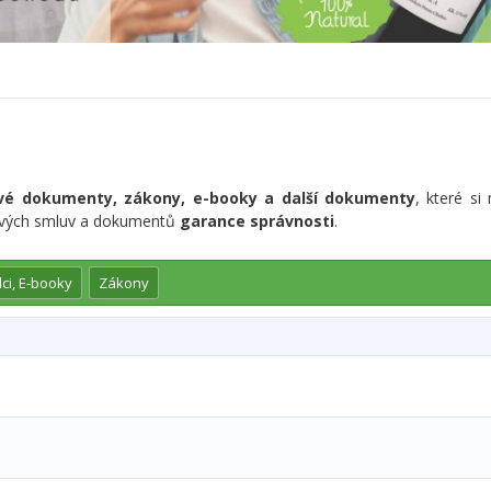
vé dokumenty, zákony, e-booky a další dokumenty
, které s
ových smluv a dokumentů
garance správnosti
.
ci, E-booky
Zákony
)