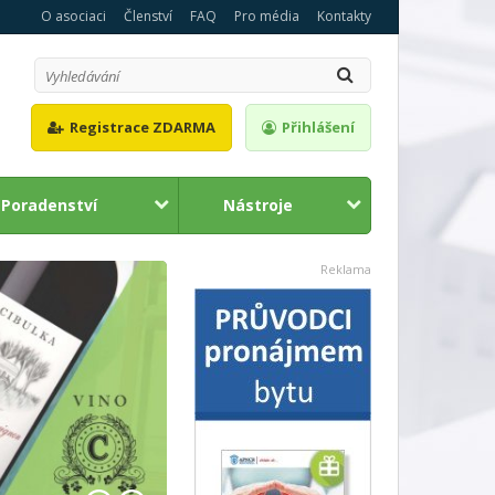
O asociaci
Členství
FAQ
Pro média
Kontakty
Registrace ZDARMA
Přihlášení
Poradenství
Nástroje
1
2
Reklama