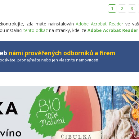
1
2
3
zkontrolujte, zda máte nainstalován
Adobe Acrobat Reader
ve vaš
ou instalaci
tento odkaz
na stránky, kde lze
Adobe Acrobat Reade
žeb
námi prověřených odborníků a firem
prodáváte, pronajímáte nebo jen vlastníte nemovitost!