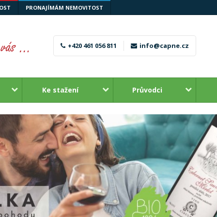
OST
PRONAJÍMÁM NEMOVITOST
+420 461 056 811
info@capne.cz
Ke stažení
Průvodci