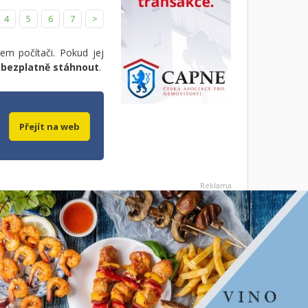
4
5
6
7
>
em počítači. Pokud jej
r
bezplatně stáhnout
.
Přejít na web
Reklama