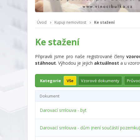
Úvod
Kupuji nemovitost
Ke stažení
Ke stažení
Připravili jsme pro naše registrované členy
vzoro
stáhnout
. Výhodou je jejich
aktuálnost
a u vzor
Kategorie
Vše
Vzorové dokumenty
Průvod
Dokument
Darovací smlouva - byt
Darovací smlouva - dům (není součástí pozemku