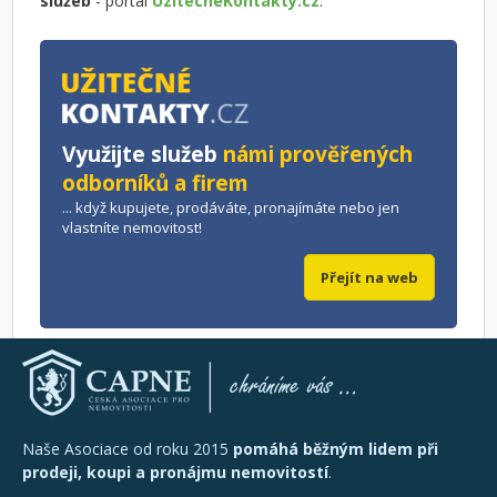
služeb
- portál
UzitecneKontakty.cz
.
Využijte služeb
námi prověřených
odborníků a firem
... když kupujete, prodáváte, pronajímáte nebo jen
vlastníte nemovitost!
Přejít na web
Naše Asociace od roku 2015
pomáhá běžným lidem při
prodeji, koupi a pronájmu nemovitostí
.