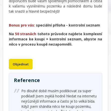
doporučení bude vašim spolehlivým pomocníkem a cesta
k vašemu vysněnému pozemku a následně domu bude
tak snazší a hlavně bezpečnější!
Bonus pro vás:
speciální příloha -
kontrolní seznam
Na
50 stranách
tohoto průvodce najdete komplexní
informace ke koupi + kontrolní seznam, abyste na
něco v procesu koupě nezapomněli.
Objednat
Reference
R
y
Po dlouhé době musím poděkovat za super
podklad! Jsem zvyklá hodně hledat na internetu
nejrůznější informace a často je to velká bída.
c
Když jsem sháněla něco ke koupi pozemku,