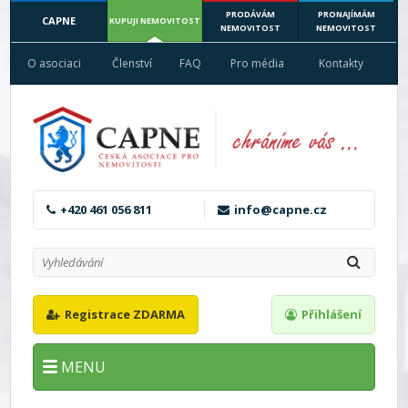
PRODÁVÁM
PRONAJÍMÁM
CAPNE
KUPUJI NEMOVITOST
NEMOVITOST
NEMOVITOST
O asociaci
Členství
FAQ
Pro média
Kontakty
+420 461 056 811
info@capne.cz
Registrace ZDARMA
Přihlášení
MENU