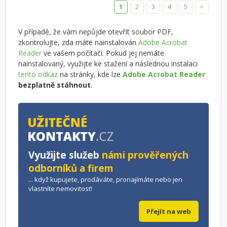
1
2
3
4
5
>
V případě, že vám nepůjde otevřít soubor PDF,
zkontrolujte, zda máte nainstalován
Adobe Acrobat
Reader
ve vašem počítači. Pokud jej nemáte
nainstalovaný, využijte ke stažení a následnou instalaci
tento odkaz
na stránky, kde lze
Adobe Acrobat Reader
bezplatně stáhnout
.
Využijte služeb
námi prověřených
odborníků a firem
... když kupujete, prodáváte, pronajímáte nebo jen
vlastníte nemovitost!
Přejít na web