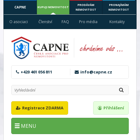
PRODÁVÁM
PRONAJÍMÁM
CAPNE
KUPUJI NEMOVITOST
NEMOVITOST
NEMOVITOST
O asociaci
Členství
FAQ
Pro média
Kontakty
+420 461 056 811
info@capne.cz
Registrace ZDARMA
Přihlášení
MENU