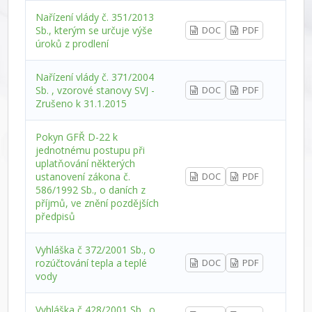
Nařízení vlády č. 351/2013
Sb., kterým se určuje výše
DOC
PDF
úroků z prodlení
Nařízení vlády č. 371/2004
Sb. , vzorové stanovy SVJ -
DOC
PDF
Zrušeno k 31.1.2015
Pokyn GFŘ D-22 k
jednotnému postupu při
uplatňování některých
ustanovení zákona č.
DOC
PDF
586/1992 Sb., o daních z
příjmů, ve znění pozdějších
předpisů
Vyhláška č 372/2001 Sb., o
rozúčtování tepla a teplé
DOC
PDF
vody
Vyhláška č 428/2001 Sb., o