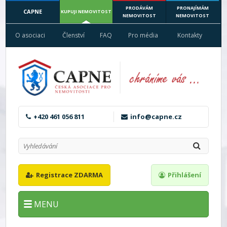
PRODÁVÁM
PRONAJÍMÁM
CAPNE
KUPUJI NEMOVITOST
NEMOVITOST
NEMOVITOST
O asociaci
Členství
FAQ
Pro média
Kontakty
+420 461 056 811
info@capne.cz
Registrace ZDARMA
Přihlášení
MENU