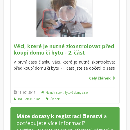
obyvatel v celé Evropě.
Věci, které je nutné zkontrolovat před
koupí domu či bytu - 2. část
V první části článku Věci, které je nutné zkontrolovat
před koupí domu či bytu - I. část jste se dočetli o šesti
základních prvcích, které je nutné zkontrolovat před
Celý článek
koupí domu či bytu. V tomto článku uvádíme další
kroky, které byste neměli vynechat před koupí, neboť
každá z nich může mít výrazný dopad na cenu
16. 07. 2017
Nemoinspekt Bytové domy s.r.o.
nemovitosti, případně se její oprava či rekonstrukce
Ing. Tomáš Zima
Článek
může značně prodražit.
Máte dotazy k registraci členství
a
potřebujete více informací?