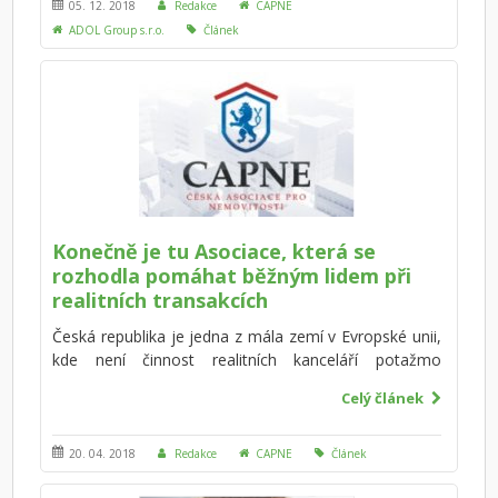
pozor? Co bude potřeba vyřídit s úřady a kolik to
05. 12. 2018
Redakce
CAPNE
bude přibližné stát? Připravili jsme pro vás kompletní
ADOL Group s.r.o.
Článek
přehled a užitečné rady, jak postupovat při koupi
garáže. V tomto článku se zaměříme na daně.
Konečně je tu Asociace, která se
rozhodla pomáhat běžným lidem při
realitních transakcích
Česká republika je jedna z mála zemí v Evropské unii,
kde není činnost realitních kanceláří potažmo
realitních zprostředkovatelů (makléřů) nijak
Celý článek
regulována. Přesto je realitní trh významným trhem
co do počtu realitních transakcí a objemu
obchodovaných peněz. Není potom divu, že máme v
20. 04. 2018
Redakce
CAPNE
Článek
naší zemi nejvíce realitních makléřů na počet