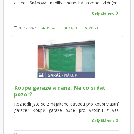
a led. Sněhová nadílka nenechá nikoho klidným,
vlastníci domů a pozemků se zajímají kvůli svým
Celý článek
povinnostem, všichni dohromady pak řešíme
především naši bezpečnost. Ale kdo by měl sníh a
námrazu odklidit? Kdo nese vinu za případné zranění
08. 02. 2021
Redakce
CAPNE
Článek
– vlastníci nemovitostí nebo obec?
Koupě garáže a daně. Na co si dát
pozor?
Rozhodli jste se z nějakého důvodu pro koupi vlastní
garáže? Koupě garáže bude pro většinu z vás
znamenat poměrně velkou transakci, v rámci které
Celý článek
půjde o desetitisíce až statisíce korun. Víte, jak
postupovat? Na co nezapomenout a na co si dát