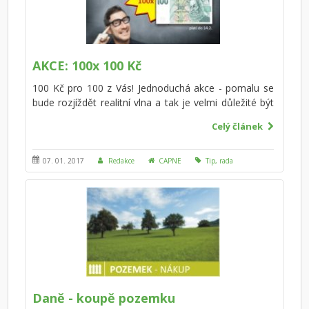
AKCE: 100x 100 Kč
100 Kč pro 100 z Vás! Jednoduchá akce - pomalu se
bude rozjíždět realitní vlna a tak je velmi důležité být
připravený. Nasajte maximum informací, buďte
Celý článek
připraveni - jen tak se vyvarujete chybám a vyděláte!
07. 01. 2017
Redakce
CAPNE
Tip, rada
Daně - koupě pozemku