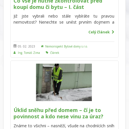
Co vše je nutné zkontrolovat před
koupí domu či bytu – I. část
Již jste vybrali nebo stále vybíráte tu pravou
nemovitost? Nenechte se unést prvním dojmem a
důkladně zkontrolujte základní prvky vyhlédnutého
Celý článek
domu či bytu. Zde uvádíme důležité položky, které
byste určitě neměli vynechat – každá z nich má
výrazný dopad na cenu nemovitosti, případně se její
05. 02. 2023
Nemoinspekt Bytové domy s.r.o.
oprava či rekonstrukce může značně prodražit.
Ing. Tomáš Zima
Článek
Úklid sněhu před domem – čí je to
povinnost a kdo nese vinu za úraz?
Známe to všichni – nasněží, všude na chodnících sníh