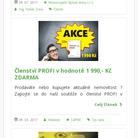
výrazný dopad na cenu nemovitosti, případně se její
09. 07. 2017
Nemoinspekt Bytové domy s.r.o.
oprava či rekonstrukce může značně prodražit.
Ing. Tomáš Zima
Článek
Členství PROFI v hodnotě 1 990,- Kč
ZDARMA
Prodáváte nebo kupujete aktuálně nemovitost ?
Zapojte se do naší soutěže o členství PROFI v
hodnotě 1 990,- Kč, poukaz čeká na 10 z vás! Rady a
Celý článek
tipy, přístup ke vzorovým dokumentům, možnost
dotazovat se odborníků či lustrace.<br>
09. 03. 2017
Redakce
CAPNE
Tip, rada