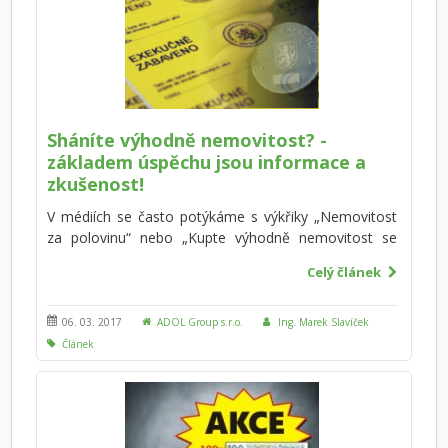
Sháníte výhodně nemovitost? -
základem úspěchu jsou informace a
zkušenost!
V médiích se často potýkáme s výkřiky „Nemovitost
za polovinu“ nebo „Kupte výhodně nemovitost se
slevou 30%“ apod. Tyto výkřiky jsou spojeny s
Celý článek
nemovitostmi zatíženými exekucí. V praxi ale nestačí
jít na dražbu a koupit – tato cesta již dávno
nefunguje. Koupit nemovitost skutečně výhodně
06. 03. 2017
ADOL Group s.r.o.
Ing. Marek Slavíček
znamená mnohem více – základem jsou informace a
Článek
zkušenost!