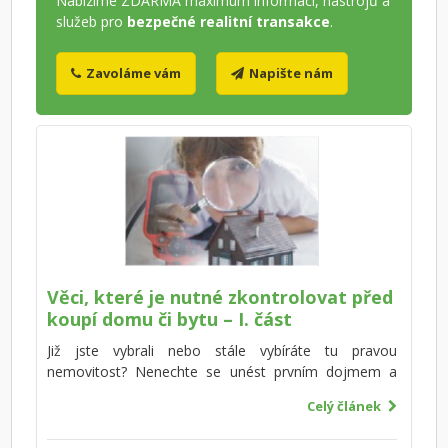
Nabízíme ZDARMA maximum informací, nástrojů a
služeb pro
bezpečné realitní transakce
.
Zavoláme vám
Napište nám
Věci, které je nutné zkontrolovat před
koupí domu či bytu – I. část
Již jste vybrali nebo stále vybíráte tu pravou
nemovitost? Nenechte se unést prvním dojmem a
důkladně zkontrolujte základní prvky vyhlédnutého
Celý článek
domu či bytu. Zde uvádíme důležité položky, které
byste určitě neměli vynechat – každá z nich má