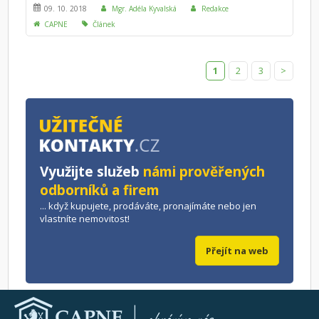
smlouva obsahovat a co následuje po podpisu kupní
09. 10. 2018
Mgr. Adéla Kyvalská
Redakce
smlouvy?
CAPNE
Článek
1
2
3
>
Využijte služeb
námi prověřených
odborníků a firem
... když kupujete, prodáváte, pronajímáte nebo jen
vlastníte nemovitost!
Přejít na web