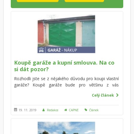
Koupě garáže a kupní smlouva. Na co
si dát pozor?
Rozhodli jste se z nějakého důvodu pro koupi vlastní
garáže? Koupě garáže bude pro většinu z vás
znamenat poměrně velkou transakci, v rámci které
Celý článek
půjde o desetitisíce až statisíce korun. Víte, jak
postupovat? Na co nezapomenout a na co si dát
pozor? Co bude potřeba vyřídit s úřady a kolik to
19. 11. 2019
Redakce
CAPNE
Článek
bude přibližné stát? Připravili jsme pro vás kompletní
přehled a užitečné rady, jak postupovat při koupi
garáže. V tomto článku se zaměříme na specifika