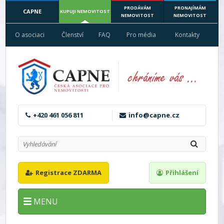
PRODÁVÁM
PRONAJÍMÁM
CAPNE
KUPUJI NEMOVITOST
NEMOVITOST
NEMOVITOST
O asociaci
Členství
FAQ
Pro média
Kontakty
+420 461 056 811
info@capne.cz
Registrace ZDARMA
Přihlášení
MENU