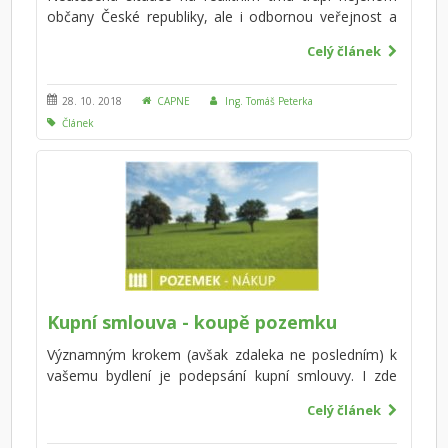
občany České republiky, ale i odbornou veřejnost a
zákonodárce. Realitním trh je silný co do finančního
Celý článek
obratu, bohužel nemá žádná pravidla, v rámci kterých
by se měli účastníci realitních transakcí pohybovat.
Stává se tak nebezpečným, nepřehledným a tedy i
28. 10. 2018
CAPNE
Ing. Tomáš Peterka
rizikovým pro vlastníky nemovitostí.
Článek
Kupní smlouva - koupě pozemku
Významným krokem (avšak zdaleka ne posledním) k
vašemu bydlení je podepsání kupní smlouvy. I zde
platí, je lépe mít znění kupní smlouvy prověřené
Celý článek
zkušeným právníkem. A to i v případě, že kupujete
pozemek přes realitní kancelář. Co musí každá kupní