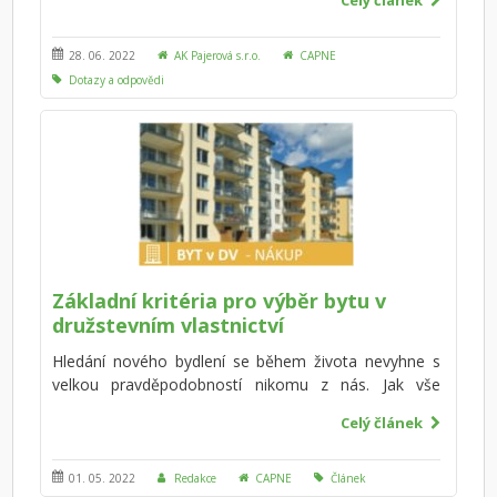
Celý článek
vystavět? Potřebujete stavební povolení či stačí
ohlášení stavebnímu úřadu?
28. 06. 2022
AK Pajerová s.r.o.
CAPNE
Dotazy a odpovědi
Základní kritéria pro výběr bytu v
družstevním vlastnictví
Hledání nového bydlení se během života nevyhne s
velkou pravděpodobností nikomu z nás. Jak vše
udělat a promyslet, aby se tato záležitost pro nás
Celý článek
nestala noční můrou, ale příjemnou záležitostí?
Koupě bytu není koupě jogurtu v samoobsluze. Když
si koupíte bílý jogurt místo ovocného, maximálně
01. 05. 2022
Redakce
CAPNE
Článek