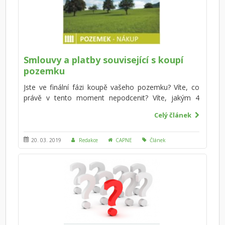
kupní smlouvy.
Smlouvy a platby související s koupí
pozemku
Jste ve finální fázi koupě vašeho pozemku? Víte, co
právě v tento moment nepodcenit? Víte, jakým 4
smlouvám budete nejspíše čelit? Doporučujeme, si
Celý článek
vždy nechat každou smlouvu zkontrolovat od
advokáta. Vyvarujte se však advokátních kanceláří,
které mají sjednáno pouze zákonem stanovené 3
20. 03. 2019
Redakce
CAPNE
Článek
milionové pojištění a které nemají dlouhodobou
zkušenost právě s nákupem či prodejem nemovitostí!
Přeci jenom, koupě pozemku není součástí našeho
každodenního života. Budete však čelit nejen
smlouvám, ale i mnohým poplatkům, jste na ně
připraveni?