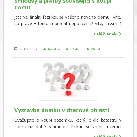
Smlouvy a platby související s koupí
domu
Jste ve finální fázi koupě vašeho nového domu? Víte,
co právě v tento moment nepodcenit? Víte, jakým 4
smlouvám budete čelit? Doporučujeme, si vždy
Celý článek
nechat každou smlouvu zkontrolovat od advokáta.
Vyvarujte se však advokátních kanceláří, které mají
sjednáno pouze zákonem stanovené 3 milionové
28. 07. 2022
Redakce
CAPNE
Článek
pojištění a které nemají dlouhodobou zkušenost
právě s nákupem či prodejem nemovitostí! Přeci
jenom, koupě domu není součástí našeho
každodenního života. Budete však čelit nejen
smlouvám, ale i mnohým poplatkům, jste na ně
připraveni?
Výstavba domku v chatové oblasti
Uvažujete o koupi pozemku, který je dle katastru v
současné době zahradou? Pokud se změní územní
plány na chatovou oblast, jakou stavbu zde můžete