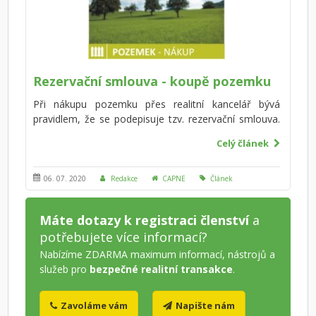
dopadnout velmi nešťastně. Správný advokát vám
také pomůže dle potřebných dokumentů ověřit si
skutečného majitele bytu, nelze spoléhat pouze na
výpis z katastru nemovitosti. Co dalšího je nutné si
ještě ověřit?
Rezervační smlouva - koupě pozemku
Při nákupu pozemku přes realitní kancelář bývá
pravidlem, že se podepisuje tzv. rezervační smlouva.
Co je to za smlouvu, jaké má náležitosti a jaká jsou
Celý článek
její úskalí? Bývá označována za nadbytečnou
záležitost, ale přesto je to na realitním trhu denním
chlebem mezi prodávajícím a kupujícím. Rezervační
06. 07. 2020
Redakce
CAPNE
Článek
smlouvu podepisujte opravdu jedině tehdy, když jste
si opravdu jisti technickým stavem nemovitosti a
Máte dotazy k registraci členství
a
veškerými detaily, samozřejmě i financováním. Na
potřebujete více informací?
jakých dalších věcech byste měli trvat při podpisu
rezervační smlouvy? Víte, jak bezpečně složit
Nabízíme ZDARMA maximum informací, nástrojů a
rezervační zálohu nebo co se stane, když podepíšete
služeb pro
bezpečné realitní transakce
.
rezervační smlouvu a pak od ní odstoupíte?
Zavoláme vám
Napište nám