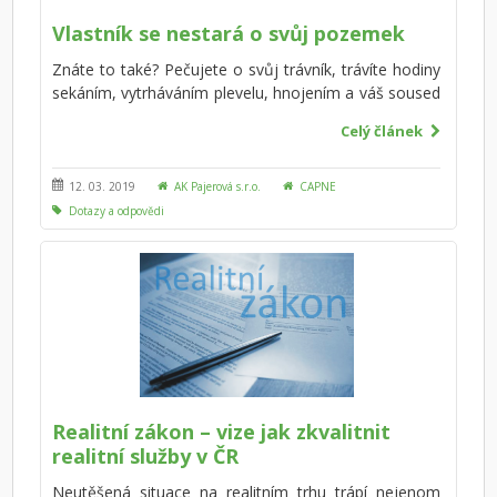
Vlastník se nestará o svůj pozemek
Znáte to také? Pečujete o svůj trávník, trávíte hodiny
sekáním, vytrháváním plevelu, hnojením a váš soused
má na zahradě „džungli“.&nbsp; Díky tomu, že se
Celý článek
soused o svou zahradu nestará, náletem u vás
vysemení různé plevely. Víte, jaká je zákonná
povinnost o pozemek pečovat? Kdo může případně
12. 03. 2019
AK Pajerová s.r.o.
CAPNE
majiteli udržovací povinnost přikázat?
Dotazy a odpovědi
Realitní zákon – vize jak zkvalitnit
realitní služby v ČR
Neutěšená situace na realitním trhu trápí nejenom