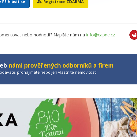
Přihlásit se
Registrace ZDARMA
o komentovat nebo hodnotit? Napište nám na
info@capne.cz
žeb
námi prověřených odborníků a firem
prodáváte, pronajímáte nebo jen vlastníte nemovitost!