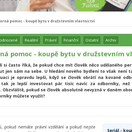
orná pomoc - koupě bytu v družstevním vlastnictví
hodnocené
Realitní
Právní
Finanční
Ostatní
Archiv
ná pomoc - koupě bytu v družstevním vl
í si často říká, že pokud chce mít člověk něco udělaného perf
ut jen sám na sebe. U hledání nového bydlení to však není t
tuaci je opravdu lepší, když se člověk obrátí na kované odbo
 tak je lepší investovat pár tisíc navíc za odborníky, než
 Obzvláště, pokud se člověk absolutně nevyzná v daném oboru
orníky můžete využít?
ů, pokud nemáte právní vzdělání a pokud nejste
Seriál - ko