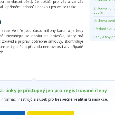
Smlouva o bu
ou na vlastní pěst), že dokáží pro vás a za vás
li v přímém jednání s bankou jen velice těžko.
Smlouva o p
podílu
Úschova pen
i
Předání bytu 
o sebe. Ve hře jsou často miliony korun a je tedy
né. Neváhejte se obrátit na právníka, který má
Rady a tipy př
s zpravidla připraví potřebné smlouvy, zkontroluje
ansakci peněz a převodu nemovitosti a v případě
ch.
stránky je přístupný jen pro registrované členy
informací, nástrojů a služeb pro
bezpečné realitní transakce
.