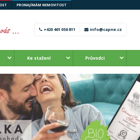
OST
PRONAJÍMÁM NEMOVITOST
+420 461 056 811
info@capne.cz
Ke stažení
Průvodci