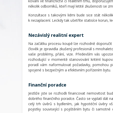
kovaní ve finančnictví či realitním trhu, doporuču
několik odborníků, kteří mají letité zkušenosti se z
Konzultace s takovými lidmi bude sice stát několik
k nezaplacení. Leckdy tak ušetříte statisíce korun, l
Nezávislý realitní expert
Na začátku procesu koupě lze rozhodně doporučit 
člověk je zpravidla zkušený profesionál s mnohale
vaše problémy, přání, vize. Především vás upozo
rozhodující v momentě stanovování kritérií kupov
poradí vám naformulovat požadavky, pomohou pří
spojené s bezpečným a efektivním pořízením bytu.
Finanční poradce
Jestliže jste se rozhodli financovat nemovitost bu
dobrého finančního poradce. Často se vyplatí dát na 
celý trh úvěrů s bydlením, jak hypotéční úvěry v
pojistky související s pojištěním bytu či samotné