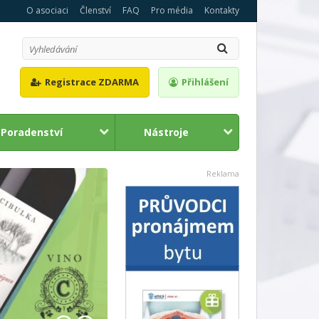
O asociaci
Členství
FAQ
Pro média
Kontakty
Registrace ZDARMA
Přihlášení
Poradenství
Nástroje
1
2
Reklama