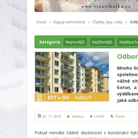
Úvod
Kupuji nemovitost
Články, tipy, rady
Odb
Kategorie
Nejnovější
Nejčtenější
Nejlépe 
Odbor
Mnoho lid
spolehno
vážné si
korun, a
výdělkem.
Jaké odb
05. 11. 2019
Redakce
CAPNE
Článek
Pokud nemáte žádné zkušenosti s konstrukcí byt