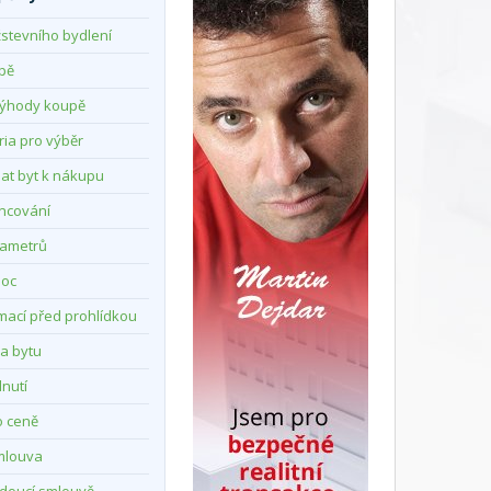
stevního bydlení
upě
výhody koupě
ria pro výběr
dat byt k nákupu
ancování
rametrů
oc
mací před prohlídkou
ka bytu
dnutí
o ceně
mlouva