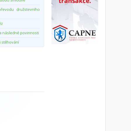
doucí smlouvě
řevodu družstevního
ěz
a následné povinnosti
i stěhování