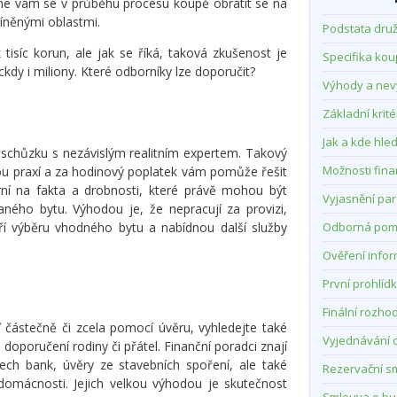
jeme vám se v průběhu procesu koupě obrátit se na
míněnými oblastmi.
Podstata druž
 tisíc korun, ale jak se říká, taková zkušenost je
Specifika ko
eckdy i miliony. Které odborníky lze doporučit?
Výhody a ne
Základní krité
Jak a kde hle
schůzku s nezávislým realitním expertem. Takový
Možnosti fin
tou praxí a za hodinový poplatek vám pomůže řešit
rní na fakta a drobnosti, které právě mohou být
Vyjasnění pa
aného bytu. Výhodou je, že nepracují za provizi,
 výběru vhodného bytu a nabídnou další služby
Odborná pom
Ověření infor
První prohlíd
Finální rozho
ď částečně či zcela pomocí úvěru, vyhledejte také
Vyjednávání 
doporučení rodiny či přátel. Finanční poradci znají
šech bank, úvěry ze stavebních spoření, ale také
Rezervační s
 domácnosti. Jejich velkou výhodou je skutečnost