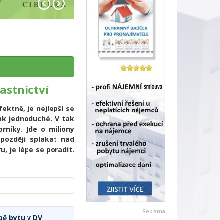
astnictví
ektně, je nejlepší se
ak jednoduché. V tak
rníky. Jde o miliony
 později splakat nad
, je lépe se poradit.
Reklama
upě bytu v DV