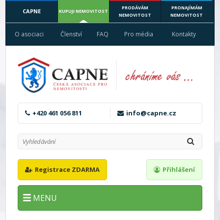
PRODÁVÁM
PRONAJÍMÁM
CAPNE
KUPUJI NEMOVITOST
NEMOVITOST
NEMOVITOST
O asociaci
Členství
FAQ
Pro média
Kontakty
+420 461 056 811
info@capne.cz
Registrace ZDARMA
Přihlášení
MENU