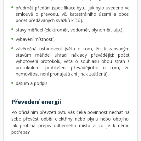
předmět předání (specifikace bytu, jak bylo uvedeno ve
smlouvě o převodu, vč. katastrálního území a obce;
počet předávaných svazků klíčů).
stavy měřidel (elektroměr, vodoměr, plynoměr, atp.),
vybavení místností,
závěrečná ustanovení (věta o tom, že k zapsaným
stavům měřidel uhradí náklady převádějící; počet
vyhotovení protokolu; věta o souhlasu obou stran s
protokolem; prohlášení převádějícího o tom, že
nemovitost není pronajatá ani jinak zatížená),
datum a podpis.
Převedení energií
Po oficiálním převzetí bytu vás čeká povinnost nechat na
sebe převést odběr elektřiny nebo plynu nebo obojího.
Jak probíhá přepis odběrného místa a co je k němu
potřeba?