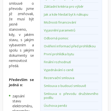
smlouvě o
Základní kritéria pro výběr
převodu jsme
již zmiňovali,
Jak a kde hledat byt k nákupu
že musí být
Možnosti financování
jasně
stanoveno,
Vyjasnění parametrů
kdy, v jakém
Odborná pomoc
stavu, s jakým
vybavením a
Ověření informací před prohlídkou
spolu s jakými
První prohlídka bytu
dokumenty se
nemovitost
Finální rozhodnutí
předá.
Vyjednávání o ceně
Rezervační smlouva
Především se
jedná o:
Smlouva o budoucí smlouvě
Smlouva o převodu družstevního
zapsání
podílu
stavu
Úschova peněz
elektroměru,
plynoměru,