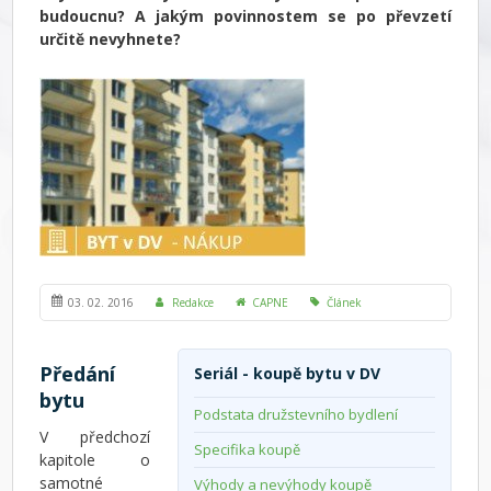
budoucnu? A jakým povinnostem se po převzetí
určitě nevyhnete?
03. 02. 2016
Redakce
CAPNE
Článek
Předání
Seriál - koupě bytu v DV
bytu
Podstata družstevního bydlení
V předchozí
Specifika koupě
kapitole o
samotné
Výhody a nevýhody koupě