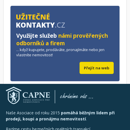
Využijte služeb
námi prověřených
odborníků a firem
... když kupujete, prodáváte, pronajímáte nebo jen
vlastníte nemovitost!
Přejít na web
Naše Asociace od roku 2015
pomáhá běžným lidem při
prodeji, koupi a pronájmu nemovitostí
.
Razíme cestu bezpečných realitních transakcí.