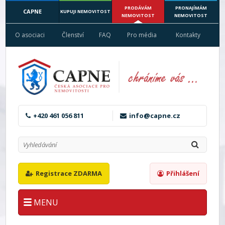
PRODÁVÁM
PRONAJÍMÁM
CAPNE
KUPUJI NEMOVITOST
NEMOVITOST
NEMOVITOST
O asociaci
Členství
FAQ
Pro média
Kontakty
+420 461 056 811
info@capne.cz
Registrace ZDARMA
Přihlášení
MENU