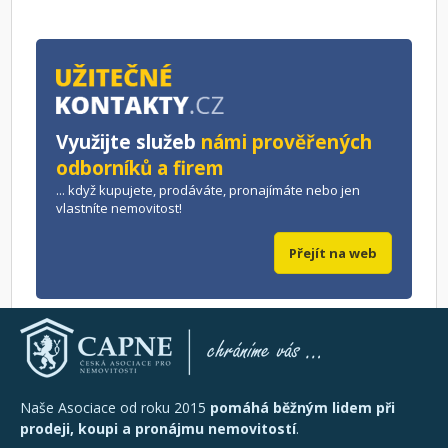
Využijte služeb
námi prověřených
odborníků a firem
... když kupujete, prodáváte, pronajímáte nebo jen
vlastníte nemovitost!
Přejít na web
Naše Asociace od roku 2015
pomáhá běžným lidem při
prodeji, koupi a pronájmu nemovitostí
.