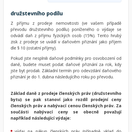
družstevního podílu
Z příjmu z prodeje nemovitosti (ve vašem případě
převodu družstevního podílu) poníženého o výdaje se
odvádí daň z příjmu fyzických osob (15%). Tento hrubý
zisk z prodeje se uvádí v daňovém přiznání jako příjem
dle § 10 (ostatní příjmy).
Pokud jste nesplnili daňové podmínky pro osvobození od
daně, budete muset podat daňové přiznání za rok, kdy
jste byt prodali. Základní termín pro odevzdání daňového
přiznání je do 1. dubna následujícího roku po převodu.
Základ daně z prodeje členských práv (družstevního
bytu) se pak stanoví jako rozdíl prodejní ceny
členských práv a nabývací cenou členských práv. Za
součásti nabývací ceny se obecně považují
například následující výdaje:
výdaj na nákup členských práv (případně vklad do