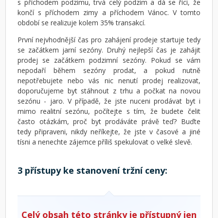
s příchodem podzimu, trvá celý podzim a dá se říci, že
končí s příchodem zimy a příchodem Vánoc. V tomto
období se realizuje kolem 35% transakcí.
První nejvhodnější čas pro zahájení prodeje startuje tedy
se začátkem jarní sezóny. Druhý nejlepší čas je zahájit
prodej se začátkem podzimní sezóny. Pokud se vám
nepodaří během sezóny prodat, a pokud nutně
nepotřebujete nebo vás nic nenutí prodej realizovat,
doporučujeme byt stáhnout z trhu a počkat na novou
sezónu - jaro. V případě, že jste nuceni prodávat byt i
mimo realitní sezónu, počítejte s tím, že budete čelit
často otázkám, proč byt prodáváte právě teď? Buďte
tedy připraveni, nikdy neříkejte, že jste v časové a jiné
tísni a nenechte zájemce příliš spekulovat o velké slevě.
3 přístupy ke stanovení tržní ceny:
Celý obsah této stránky je přístupný jen