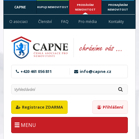
PRODÁVÁM
PRONAJÍMÁM
CAPNE
KUPUJI NEMOVITOST
NEMOVITOST
NEMOVITOST
O asociaci
Členství
FAQ
Pro média
Kontakty
+420 461 056 811
info@capne.cz
Registrace ZDARMA
Přihlášení
MENU