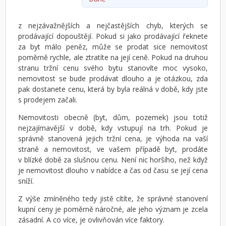
z nejzávažnějších a nejčastějších chyb, kterých se
prodávající dopouštějí. Pokud si jako prodávající řeknete
za byt málo peněz, může se prodat sice nemovitost
poměrně rychle, ale ztratíte na její ceně. Pokud na druhou
stranu tržní cenu svého bytu stanovíte moc vysoko,
nemovitost se bude prodávat dlouho a je otázkou, zda
pak dostanete cenu, která by byla reálná v době, kdy jste
s prodejem začali.
Nemovitosti obecně (byt, dům, pozemek) jsou totiž
nejzajímavější v době, kdy vstupují na trh. Pokud je
správně stanovená jejich tržní cena, je výhoda na vaší
straně a nemovitost, ve vašem případě byt, prodáte
v blízké době za slušnou cenu. Není nic horšího, než když
je nemovitost dlouho v nabídce a čas od času se její cena
sníží.
Z výše zmíněného tedy jistě cítíte, že správné stanovení
kupní ceny je poměrně náročné, ale jeho význam je zcela
zásadní. A co více, je ovlivňován více faktory.