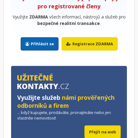
pro registrované členy
Využijte
ZDARMA
všech informací, nástrojů a služeb pro
bezpečné realitní transakce
.
Přihlásit se
Registrace ZDARMA
Využijte služeb
námi prověřených
odborníků a firem
... když kupujete, prodáváte, pronajímáte nebo jen
vlastníte nemovitost!
Přejít na web