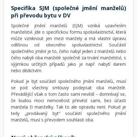
Specifika SJM (společné jmění manželů)
při převodu bytu v DV
Společné jmění manželů (SJM) vzniká uzavřením
manželství. Jde o specifickou formu spoluvlastnictví, která
může vzniknout jen mezi manžely a má vlastní úpravu
odlišnou od obecného spoluvlastnictví. Součástí
společného jmění je to, čeho nabyl jeden z manželů nebo
čeho nabyli oba manželé společně za trvání manželství, s
výjimkou určitých případů jako je např. nabytí darem
nebo dědictvím.
Pokud je byt součástí společného jmění manželů, musí
se pod všechny smlouvy podepsat oba manželé.
Převádějící však o tom často sami nevědí – domnívají se,
že budou moci nemovitost převést sami, bez účasti
manžela či manželky. Tak to ale opravdu není. Pokud je
tedy „prodávaný byt“ součástí společného jmění
manželů, musí s převodem souhlasit oba.