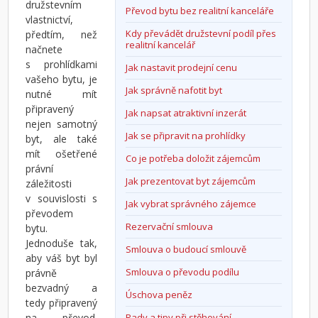
družstevním
Převod bytu bez realitní kanceláře
vlastnictví,
Kdy převádět družstevní podíl přes
předtím, než
realitní kancelář
načnete
s prohlídkami
Jak nastavit prodejní cenu
vašeho bytu, je
Jak správně nafotit byt
nutné mít
připravený
Jak napsat atraktivní inzerát
nejen samotný
Jak se připravit na prohlídky
byt, ale také
mít ošetřené
Co je potřeba doložit zájemcům
právní
Jak prezentovat byt zájemcům
záležitosti
v souvislosti s
Jak vybrat správného zájemce
převodem
Rezervační smlouva
bytu.
Jednoduše tak,
Smlouva o budoucí smlouvě
aby váš byt byl
Smlouva o převodu podílu
právně
bezvadný a
Úschova peněz
tedy připravený
na převod.
Rady a tipy při stěhování