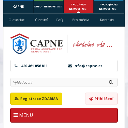
PRODÁVÁM
PRONAJÍMÁM
CAPNE
KUPUJI NEMOVITOST
NEMOVITOST
NEMOVITOST
O asociaci
Členství
FAQ
Pro média
Kontakty
+420 461 056 811
info@capne.cz
Registrace ZDARMA
Přihlášení
MENU