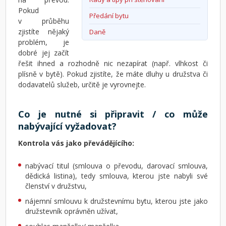
Pokud
Předání bytu
v průběhu
zjistíte nějaký
Daně
problém, je
dobré jej začít
řešit ihned a rozhodně nic nezapírat (např. vlhkost či
plísně v bytě). Pokud zjistíte, že máte dluhy u družstva či
dodavatelů služeb, určitě je vyrovnejte.
Co je nutné si připravit / co může
nabývající vyžadovat?
Kontrola vás jako převádějícího:
nabývací titul (smlouva o převodu, darovací smlouva,
dědická listina), tedy smlouva, kterou jste nabyli své
členství v družstvu,
nájemní smlouvu k družstevnímu bytu, kterou jste jako
družstevník oprávněn užívat,