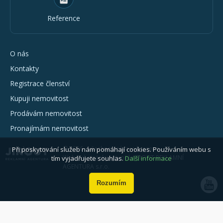
Reference
O nás
Kontakty
Registrace členství
Kupuji nemovitost
Prodávám nemovitost
Pronajímám nemovitost
© 2026 - všechna práva vyhrazena
Při poskytování služeb nám pomáhají cookies. Používáním webu s
Webové stránky vytvořila JIROUT REKLAMNÍ
tím vyjadřujete souhlas.
Další informace
AGENTURA s.r.o.
Rozumím