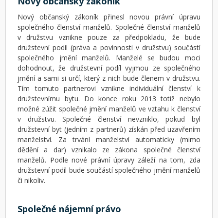
Nový občanský zákoník
Nový občanský zákoník přinesl novou právní úpravu
společného členství manželů. Společné členství manželů
v družstvu vznikne pouze za předpokladu, že bude
družstevní podíl (práva a povinnosti v družstvu) součástí
společného jmění manželů. Manželé se budou moci
dohodnout, že družstevní podíl vyjmou ze společného
jmění a sami si určí, který z nich bude členem v družstvu.
Tím tomuto partnerovi vznikne individuální členství k
družstevnímu bytu. Do konce roku 2013 totiž nebylo
možné zúžit společné jmění manželů ve vztahu k členství
v družstvu. Společné členství nevzniklo, pokud byl
družstevní byt (jedním z partnerů) získán před uzavřením
manželství. Za trvání manželství automaticky (mimo
dědění a dar) vznikalo ze zákona společné členství
manželů. Podle nové právní úpravy záleží na tom, zda
družstevní podíl bude součástí společného jmění manželů
či nikoliv.
Společné nájemní právo