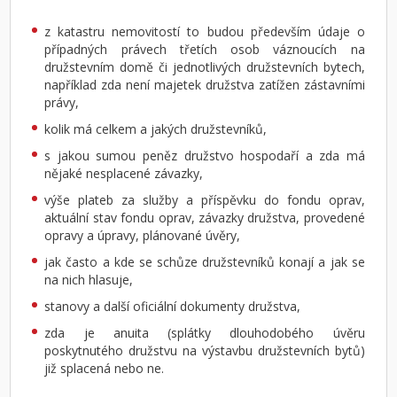
z katastru nemovitostí to budou především údaje o
případných právech třetích osob váznoucích na
družstevním domě či jednotlivých družstevních bytech,
například zda není majetek družstva zatížen zástavními
právy,
kolik má celkem a jakých družstevníků,
s jakou sumou peněz družstvo hospodaří a zda má
nějaké nesplacené závazky,
výše plateb za služby a příspěvku do fondu oprav,
aktuální stav fondu oprav, závazky družstva, provedené
opravy a úpravy, plánované úvěry,
jak často a kde se schůze družstev­níků konají a jak se
na nich hlasuje,
stanovy a další oficiální dokumenty družstva,
zda je anuita (splátky dlouhodobého úvěru
poskytnutého družstvu na výstavbu družstevních bytů)
již splacená nebo ne.