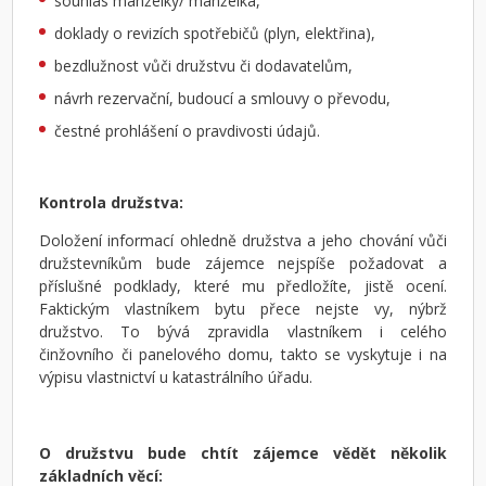
souhlas manželky/ manželka,
doklady o revizích spotřebičů (plyn, elektřina),
bezdlužnost vůči družstvu či dodavatelům,
návrh rezervační, budoucí a smlouvy o převodu,
čestné prohlášení o pravdivosti údajů.
Kontrola družstva:
Doložení informací ohledně družstva a jeho chování vůči
družstevníkům bude zájemce nejspíše požadovat a
příslušné podklady, které mu předložíte, jistě ocení.
Faktickým vlastníkem bytu přece nejste vy, nýbrž
družstvo. To bývá zpravidla vlastníkem i celého
činžovního či panelového domu, takto se vyskytuje i na
výpisu vlastnictví u katastrálního úřadu.
O družstvu bude chtít zájemce vědět několik
základních věcí: