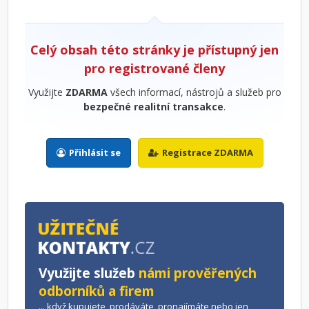
Celý obsah této stránky je přístupný jen
pro registrované členy
Využijte
ZDARMA
všech informací, nástrojů a služeb pro
bezpečné realitní transakce
.
Přihlásit se
Registrace ZDARMA
Využijte služeb
námi prověřených
odborníků a firem
... když kupujete, prodáváte, pronajímáte nebo jen