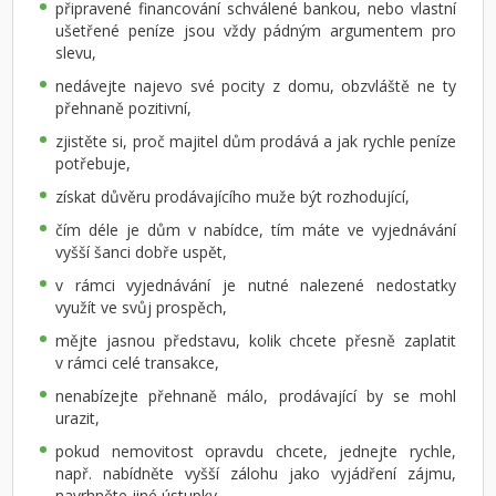
připravené financování schválené bankou, nebo vlastní
ušetřené peníze jsou vždy pádným argumentem pro
slevu,
nedávejte najevo své pocity z domu, obzvláště ne ty
přehnaně pozitivní,
zjistěte si, proč majitel dům prodává a jak rychle peníze
potřebuje,
získat důvěru prodávajícího muže být rozhodující,
čím déle je dům v nabídce, tím máte ve vyjednávání
vyšší šanci dobře uspět,
v rámci vyjednávání je nutné nalezené nedostatky
využít ve svůj prospěch,
mějte jasnou představu, kolik chcete přesně zaplatit
v rámci celé transakce,
nenabízejte přehnaně málo, prodávající by se mohl
urazit,
pokud nemovitost opravdu chcete, jednejte rychle,
např. nabídněte vyšší zálohu jako vyjádření zájmu,
navrhněte jiné ústupky,