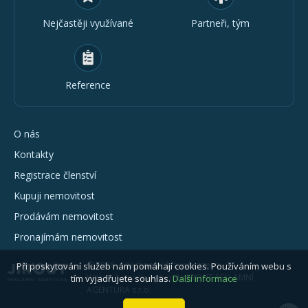
Nejčastěji využívané
Partneři, tým
Reference
O nás
Kontakty
Registrace členství
Kupuji nemovitost
Prodávám nemovitost
Pronajímám nemovitost
© 2026 - všechna práva vyhrazena
Při poskytování služeb nám pomáhají cookies. Používáním webu s
Webové stránky vytvořila JIROUT REKLAMNÍ
tím vyjadřujete souhlas.
Další informace
AGENTURA s.r.o.