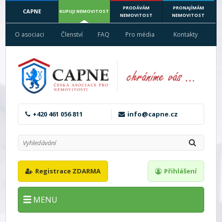
PRODÁVÁM
PRONAJÍMÁM
CAPNE
KUPUJI NEMOVITOST
NEMOVITOST
NEMOVITOST
O asociaci
Členství
FAQ
Pro média
Kontakty
+420 461 056 811
info@capne.cz
Registrace ZDARMA
Přihlášení
MENU