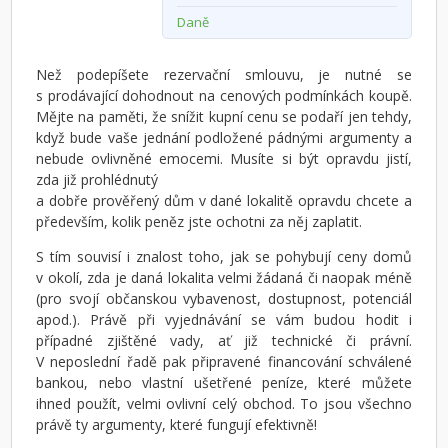
Daně
Než podepíšete rezervační smlouvu, je nutné se
s prodávající dohodnout na cenových podmínkách koupě.
Mějte na paměti, že snížit kupní cenu se podaří jen tehdy,
když bude vaše jednání podložené pádnými argumenty a
nebude ovlivněné emocemi. Musíte si být opravdu jistí,
zda již prohlédnutý
a dobře prověřený dům v dané lokalitě opravdu chcete a
především, kolik peněz jste ochotni za něj zaplatit.
S tím souvisí i znalost toho, jak se pohybují ceny domů
v okolí, zda je daná lokalita velmi žádaná či naopak méně
(pro svojí občanskou vybavenost, dostupnost, potenciál
apod.). Právě při vyjednávání se vám budou hodit i
případné zjištěné vady, ať již technické či právní.
V neposlední řadě pak připravené financování schválené
bankou, nebo vlastní ušetřené peníze, které můžete
ihned použít, velmi ovlivní celý obchod. To jsou všechno
právě ty argumenty, které fungují efektivně!