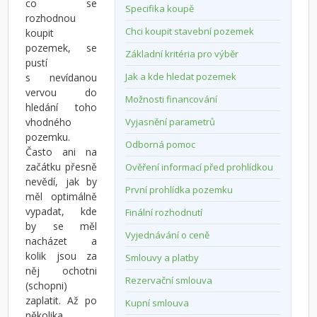
co se
Specifika koupě
rozhodnou
Chci koupit stavební pozemek
koupit
pozemek, se
Základní kritéria pro výběr
pustí
Jak a kde hledat pozemek
s nevídanou
vervou do
Možnosti financování
hledání toho
vhodného
Vyjasnění parametrů
pozemku.
Odborná pomoc
Často ani na
začátku přesně
Ověření informací před prohlídkou
nevědí, jak by
První prohlídka pozemku
měl optimálně
vypadat, kde
Finální rozhodnutí
by se měl
Vyjednávání o ceně
nacházet a
kolik jsou za
Smlouvy a platby
něj ochotni
Rezervační smlouva
(schopni)
zaplatit. Až po
Kupní smlouva
několika