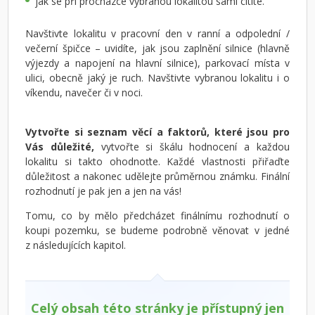
jak se při procházce vybranou lokalitou sami cítíte.
Navštivte lokalitu v pracovní den v ranní a odpolední /
večerní špičce – uvidíte, jak jsou zaplnění silnice (hlavně
výjezdy a napojení na hlavní silnice), parkovací místa v
ulici, obecně jaký je ruch. Navštivte vybranou lokalitu i o
víkendu, navečer či v noci.
Vytvořte si seznam věcí a faktorů, které jsou pro
Vás důležité,
vytvořte si škálu hodnocení a každou
lokalitu si takto ohodnoťte. Každé vlastnosti přiřaďte
důležitost a nakonec udělejte průměrnou známku. Finální
rozhodnutí je pak jen a jen na vás!
Tomu, co by mělo předcházet finálnímu rozhodnutí o
koupi pozemku, se budeme podrobně věnovat v jedné
z následujících kapitol.
Celý obsah této stránky je přístupný jen