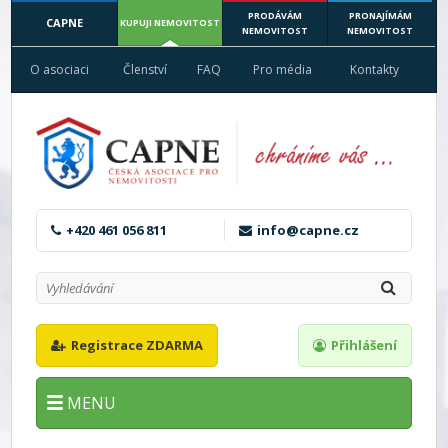
PRODÁVÁM
PRONAJÍMÁM
CAPNE
KUPUJI NEMOVITOST
NEMOVITOST
NEMOVITOST
O asociaci
Členství
FAQ
Pro média
Kontakty
+420 461 056 811
info@capne.cz
Registrace ZDARMA
Přihlášení
MENU