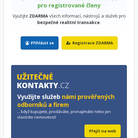
pro registrované členy
Využijte
ZDARMA
všech informací, nástrojů a služeb pro
bezpečné realitní transakce
.
Přihlásit se
Registrace ZDARMA
Využijte služeb
námi prověřených
odborníků a firem
... když kupujete, prodáváte, pronajímáte nebo jen
vlastníte nemovitost!
Přejít na web