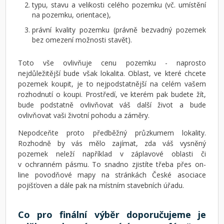
typu, stavu a velikosti celého pozemku (vč. umístění
na pozemku, orientace),
právní kvality pozemku (právně bezvadný pozemek
bez omezení možnosti stavět).
Toto vše ovlivňuje cenu pozemku - naprosto
nejdůležitější bude však lokalita. Oblast, ve které chcete
pozemek koupit, je to nejpodstatnější na celém vašem
rozhodnutí o koupi. Prostředí, ve kterém pak budete žít,
bude podstatně ovlivňovat váš další život a bude
ovlivňovat vaši životní pohodu a záměry.
Nepodceňte proto předběžný průzkumem lokality.
Rozhodně by vás mělo zajímat, zda váš vysněný
pozemek neleží například v záplavové oblasti či
v ochranném pásmu. To snadno zjistíte třeba přes on-
line povodňové mapy na stránkách České asociace
pojišťoven a dále pak na místním stavebních úřadu.
Co pro finální výběr doporučujeme je