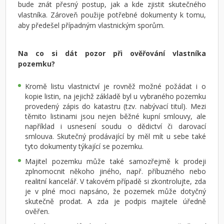
bude znát přesný postup, jak a kde zjistit skutečného
vlastníka. Zároveň použije potřebné dokumenty k tomu,
aby předešel případným vlastnickým sporům.
Na co si dát pozor při ověřování vlastníka
pozemku?
Kromě listu vlastnictví je rovněž možné požádat i o
kopie listin, na jejichž základě byl u vybraného pozemku
provedený zápis do katastru (tzv. nabývací titul). Mezi
těmito listinami jsou nejen běžné kupní smlouvy, ale
například i usnesení soudu o dědictví či darovací
smlouva. Skutečný prodávající by měl mít u sebe také
tyto dokumenty týkající se pozemku.
Majitel pozemku může také samozřejmě k prodeji
zplnomocnit někoho jiného, např. příbuzného nebo
realitní kancelář. V takovém případě si zkontrolujte, zda
je v plné moci napsáno, že pozemek může dotyčný
skutečně prodat. A zda je podpis majitele úředně
ověřen.