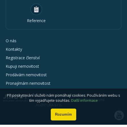
Reference
O nás
Kontakty
Registrace členství
Kupuji nemovitost
Prodávám nemovitost
Pronajímám nemovitost
© 2026 - všechna práva vyhrazena
Při poskytování služeb nám pomáhají cookies. Používáním webu s
Webové stránky vytvořila JIROUT REKLAMNÍ
tím vyjadřujete souhlas.
Další informace
AGENTURA s.r.o.
Rozumím