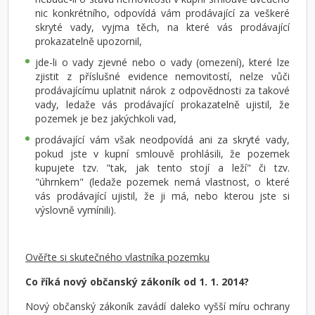
nic konkrétního, odpovídá vám prodávající za veškeré
skryté vady, vyjma těch, na které vás prodávající
prokazatelně upozornil,
jde-li o vady zjevné nebo o vady (omezení), které lze
zjistit z příslušné evidence nemovitostí, nelze vůči
prodávajícímu uplatnit nárok z odpovědnosti za takové
vady, ledaže vás prodávající prokazatelně ujistil, že
pozemek je bez jakýchkoli vad,
prodávající vám však neodpovídá ani za skryté vady,
pokud jste v kupní smlouvě prohlásili, že pozemek
kupujete tzv. "tak, jak tento stojí a leží" či tzv.
"úhrnkem" (ledaže pozemek nemá vlastnost, o které
vás prodávající ujistil, že ji má, nebo kterou jste si
výslovně vymínili).
Ověřte si skutečného vlastníka pozemku
Co říká nový občanský zákoník od 1. 1. 2014?
Nový občanský zákoník zavádí daleko vyšší míru ochrany