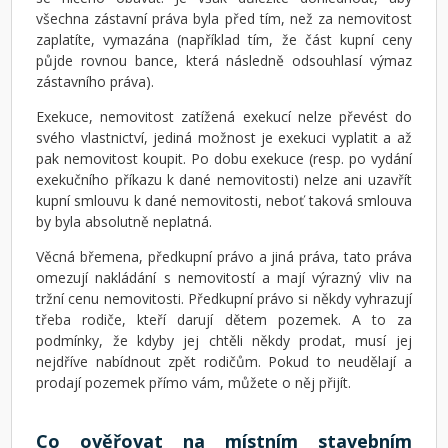
všechna zástavní práva byla před tím, než za nemovitost
zaplatíte, vymazána (například tím, že část kupní ceny
půjde rovnou bance, která následně odsouhlasí výmaz
zástavního práva).
Exekuce, nemovitost zatížená exekucí nelze převést do
svého vlastnictví, jediná možnost je exekuci vyplatit a až
pak nemovitost koupit. Po dobu exekuce (resp. po vydání
exekučního příkazu k dané nemovitosti) nelze ani uzavřít
kupní smlouvu k dané nemovitosti, neboť taková smlouva
by byla absolutně neplatná.
Věcná břemena, předkupní právo a jiná práva, tato práva
omezují nakládání s nemovitostí a mají výrazný vliv na
tržní cenu nemovitosti. Předkupní právo si někdy vyhrazují
třeba rodiče, kteří darují dětem pozemek. A to za
podmínky, že kdyby jej chtěli někdy prodat, musí jej
nejdříve nabídnout zpět rodičům. Pokud to neudělají a
prodají pozemek přímo vám, můžete o něj přijít.
Co ověřovat na místním stavebním