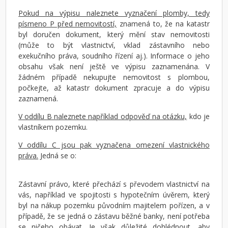
Pokud na výpisu naleznete vyznačení plomby, tedy
písmeno P před nemovitostí,
znamená to, že na katastr
byl doručen dokument, který mění stav nemovitosti
(může to být vlastnictví, vklad zástavního nebo
exekučního práva, soudního řízení aj.). Informace o jeho
obsahu však není ještě ve výpisu zaznamenána. V
žádném případě nekupujte nemovitost s plombou,
počkejte, až katastr dokument zpracuje a do výpisu
zaznamená.
V oddílu B naleznete například odpověď na otázku,
kdo je
vlastníkem pozemku.
V oddílu C jsou pak vyznačena omezení vlastnického
práva.
Jedná se o:
Zástavní právo, které přechází s převodem vlastnictví na
vás, například ve spojitosti s hypotečním úvěrem, který
byl na nákup pozemku původním majitelem pořízen, a v
případě, že se jedná o zástavu běžné banky, není potřeba
se ničeho obávat. Je však důležité dohlédnout, aby