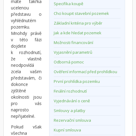
máte takřka
Specifika koupě
ucelenou
Chci koupit stavební pozemek
představu o
vyhlédnutém
Základní kritéria pro výběr
pozemku.
Jak a kde hledat pozemek
Mnohdy právě
v této fázi
Možnosti financování
dojdete
k rozhodnutí,
Vyjasnění parametrů
že vlastně
Odborná pomoc
neodpovídá
zcela vašim
Ověření informací před prohlídkou
představám, či
První prohlídka pozemku
dokonce
zjištěné
Finální rozhodnutí
okolnosti jsou
Vyjednávání o ceně
pro vás
naprosto
Smlouvy a platby
nepřijatelné.
Rezervační smlouva
Pokud však
Kupní smlouva
všechna