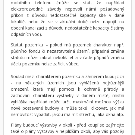
mobilního telefonu (může se stát, že například
elektrorozvodné závody nepovolí námi požadovaný
příkon z důvodu nedostatečné kapacity sítě v dané
lokalitě, nebo že se v aktuální době nelze napojit na
obecní kanalizaci z důvodu nedostatečné kapacity čistírny
odpadních vod).
Statut pozemku – pokud má pozemek charakter např.
půdního fondu či nezastavitelná území, případná změna
statutu může zabrat několik let a v řadě případů změnu
účelu pozemku nelze zařídit vůbec.
Soulad mezi charakterem pozemku a záměrem kupujících
- na některých územích jsou vyhlášená nejrůznější
omezení, která mají pomoci k ochraně přírody a
zachování charakteru výstavby v daném místě, místní
vyhláška například může určit maximální možnou výšku
nově postavené budovy a může také diktovat, jak má
nemovitost vypadat, jakou má mít střechu, jaká okna atp.
Plány budoucí výstavby v okolí - před koupí se zajímejte
také o plány výstavby v nejbližším okolí, aby vás později