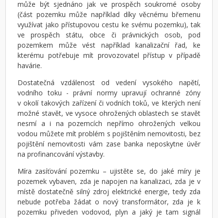
může být sjednáno jak ve prospěch soukromé osoby
(část pozemku může například díky věcnému břemenu
využívat jako přístupovou cestu ke svému pozemku), tak
ve prospěch státu, obce či právnických osob, pod
pozemkem může vést například kanalizační řad, ke
kterému potřebuje mít provozovatel přístup v případě
havárie.
Dostatečná vzdálenost od vedení vysokého napětí,
vodního toku - právní normy upravují ochranné zóny
v okolí takových zařízení či vodních toků, ve kterých není
možné stavět, ve vysoce ohrožených oblastech se stavět
nesmí a i na pozemcích nepřímo ohrožených velkou
vodou můžete mít problém s pojištěním nemovitosti, bez
pojištění nemovitosti vám zase banka neposkytne úvěr
na profinancování výstavby.
Míra zasíťování pozemku – ujistěte se, do jaké míry je
pozemek vybaven, zda je napojen na kanalizaci, zda je v
místě dostatečně silný zdroj elektrické energie, tedy zda
nebude potřeba žádat o nový transformátor, zda je k
pozemku přiveden vodovod, plyn a jaký je tam signál