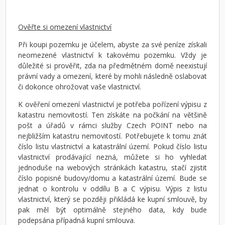
Ověřte si omezení vlastnictví
Při koupi pozemku je účelem, abyste za své peníze získali
neomezené vlastnictví k takovému pozemku. Vždy je
důležité si prověřit, zda na předmětném domě neexistují
právní vady a omezení, které by mohli následně oslabovat
či dokonce ohrožovat vaše vlastnictví.
K ověření omezení vlastnictví je potřeba pořízení výpisu z
katastru nemovitostí. Ten získáte na počkání na většině
pošt a úřadů v rámci služby Czech POINT nebo na
nejbližším katastru nemovitostí. Potřebujete k tomu znát
číslo listu vlastnictví a katastrální území. Pokud číslo listu
vlastnictví prodávající nezná, můžete si ho vyhledat
jednoduše na webových stránkách katastru, stačí zjistit
číslo popisné budovy/domu a katastrální území. Bude se
jednat o kontrolu v oddílu B a C výpisu. Výpis z listu
vlastnictví, který se později přikládá ke kupní smlouvě, by
pak měl být optimálně stejného data, kdy bude
podepsána případná kupní smlouva.