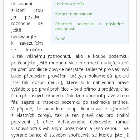
dosavadní
Úschova peněz
zjištění jsou
Katastr nemovitostí
jen pozitivní,
rozhodně se
Převzení pozemku a následné
povinnosti
ještě
neukvapujte
Daně
k zavazujícím
se krokům.
K tak vážnému rozhodnutí, jako je koupě pozemku,
potřebujete ještě mnohem více informací a údajů, které
na první prohlídce obvykle nezjistíte. Důležité pro vás nyní
bude především prověření určitých dokumentů (pokud
jste tak dosud neučili), které si k nahlédnutí právě
vyžádejte po první prohlídce – buď přímo u prodávajícího
či na příslušných úřadech. Dále lze doporučit právě v této
fázi zajistit si inspekci pozemku po technické stránce.
V případě, že nebudete koupi financovat z výhradně
z vlastních zdrojů, tak je ten pravý čas pro finální
potvrzení již dříve definovaného úvěrového rámce
v souvislosti s vybraným pozemkem a jeho cenou – ve
vybrané bance či stavební spořitelně, se kterou jste již