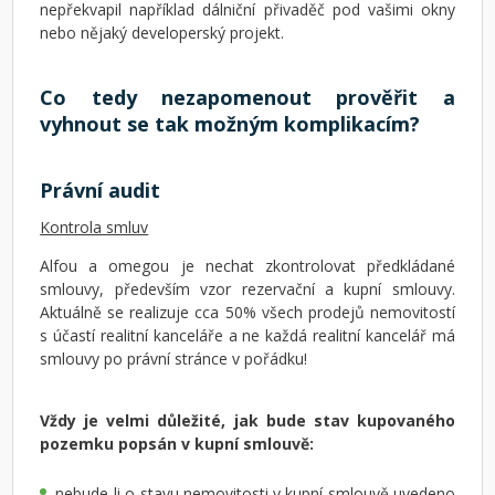
nepřekvapil například dálniční přivaděč pod vašimi okny
nebo nějaký developerský projekt.
Co tedy nezapomenout prověřit a
vyhnout se tak možným komplikacím?
Právní audit
Kontrola smluv
Alfou a omegou je nechat zkontrolovat předkládané
smlouvy, především vzor rezervační a kupní smlouvy.
Aktuálně se realizuje cca 50% všech prodejů nemovitostí
s účastí realitní kanceláře a ne každá realitní kancelář má
smlouvy po právní stránce v pořádku!
Vždy je velmi důležité, jak bude stav kupovaného
pozemku popsán v kupní smlouvě:
nebude-li o stavu nemovitosti v kupní smlouvě uvedeno