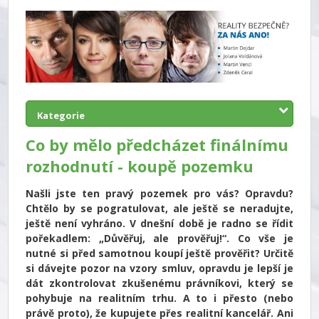
Kategorie
Co by mělo předcházet finálnímu
rozhodnutí - koupě pozemku
Našli jste ten pravý pozemek pro vás? Opravdu?
Chtělo by se pogratulovat, ale ještě se neradujte,
ještě není vyhráno. V dnešní době je radno se řídit
pořekadlem: „Důvěřuj, ale prověřuj!“. Co vše je
nutné si před samotnou koupí ještě prověřit? Určitě
si dávejte pozor na vzory smluv, opravdu je lepší je
dát zkontrolovat zkušenému právníkovi, který se
pohybuje na realitním trhu. A to i přesto (nebo
právě proto), že kupujete přes realitní kancelář. Ani