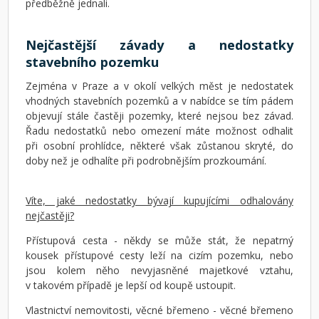
předběžně jednali.
Nejčastější závady a nedostatky
stavebního pozemku
Zejména v Praze a v okolí velkých měst je nedostatek
vhodných stavebních pozemků a v nabídce se tím pádem
objevují stále častěji pozemky, které nejsou bez závad.
Řadu nedostatků nebo omezení máte možnost odhalit
při osobní prohlídce, některé však zůstanou skryté, do
doby než je odhalíte při podrobnějším prozkoumání.
Víte, jaké nedostatky bývají kupujícími odhalovány
nejčastěji?
Přístupová cesta - někdy se může stát, že nepatrný
kousek přístupové cesty leží na cizím pozemku, nebo
jsou kolem něho nevyjasněné majetkové vztahu,
v takovém případě je lepší od koupě ustoupit.
Vlastnictví nemovitosti, věcné břemeno - věcné břemeno