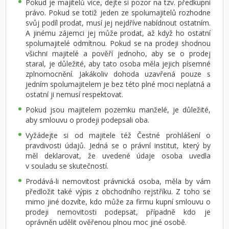
Pokud je majitelů více, dejte si pozor na tzv. předkupní
právo. Pokud se totiž jeden ze spolumajitelů rozhodne
svůj podíl prodat, musí jej nejdříve nabídnout ostatním.
A jinému zájemci jej může prodat, až když ho ostatní
spolumajitelé odmítnou. Pokud se na prodeji shodnou
všichni majitelé a pověří jednoho, aby se o prodej
staral, je důležité, aby tato osoba měla jejich písemné
zplnomocnění. Jakákoliv dohoda uzavřená pouze s
jedním spolumajitelem je bez této plné moci neplatná a
ostatní ji nemusí respektovat.
Pokud jsou majitelem pozemku manželé, je důležité,
aby smlouvu o prodeji podepsali oba.
Vyžádejte si od majitele též Čestné prohlášení o
pravdivosti údajů. Jedná se o právní institut, který by
měl deklarovat, že uvedené údaje osoba uvedla
v souladu se skutečností.
Prodává-li nemovitost právnická osoba, měla by vám
předložit také výpis z obchodního rejstříku. Z toho se
mimo jiné dozvíte, kdo může za firmu kupní smlouvu o
prodeji nemovitosti podepsat, případně kdo je
oprávněn udělit ověřenou plnou moc jiné osobě.