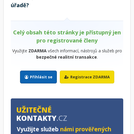
úřadě?
Celý obsah této stránky je přístupný jen
pro registrované členy
Využijte
ZDARMA
všech informací, nástrojů a služeb pro
bezpečné realitní transakce
.
Přihlásit se
Registrace ZDARMA
Využijte služeb
námi prověřených