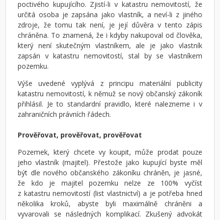
poctivého kupujícího. Zjistí-li v katastru nemovitostí, že
určitá osoba je zapsána jako vlastník, a neví-li z jiného
zdroje, že tomu tak není, je její důvěra v tento zápis
chráněna. To znamená, že i kdyby nakupoval od člověka,
který není skutečným vlastníkem, ale je jako vlastník
zapsán v katastru nemovitostí, stal by se vlastníkem
pozemku.
Výše uvedené vyplývá z principu materiální publicity
katastru nemovitostí, k němuž se nový občanský zákoník
přihlásil. Je to standardní pravidlo, které nalezneme i v
zahraničních právních řádech.
Prověřovat, prověřovat, prověřovat
Pozemek, který chcete vy koupit, může prodat pouze
jeho vlastník (majitel). Přestože jako kupující byste měl
být dle nového občanského zákoníku chráněn, je jasné,
že kdo je majitel pozemku nelze ze 100% vyčíst
z katastru nemovitostí (list vlastnictví) a je potřeba hned
několika kroků, abyste byli maximálně chráněni a
vyvarovali se následných komplikací. Zkušený advokát