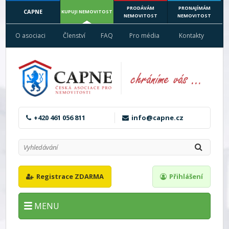
PRODÁVÁM
PRONAJÍMÁM
CAPNE
KUPUJI NEMOVITOST
NEMOVITOST
NEMOVITOST
O asociaci
Členství
FAQ
Pro média
Kontakty
+420 461 056 811
info@capne.cz
Registrace ZDARMA
Přihlášení
MENU