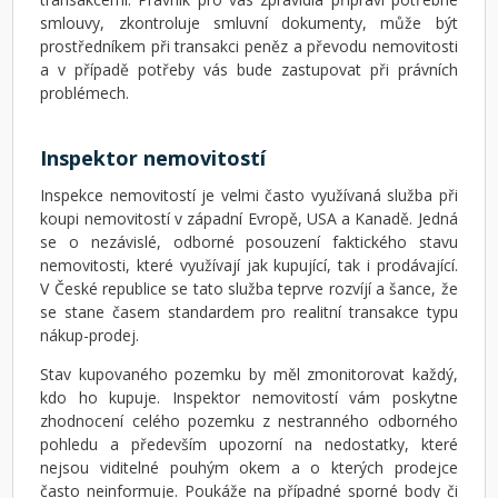
smlouvy, zkontroluje smluvní dokumenty, může být
prostředníkem při transakci peněz a převodu nemovitosti
a v případě potřeby vás bude zastupovat při právních
problémech.
Inspektor nemovitostí
Inspekce nemovitostí je velmi často využívaná služba při
koupi nemovitostí v západní Evropě, USA a Kanadě. Jedná
se o nezávislé, odborné posouzení faktického stavu
nemovitosti, které využívají jak kupující, tak i prodávající.
V České republice se tato služba teprve rozvíjí a šance, že
se stane časem standardem pro realitní transakce typu
nákup-prodej.
Stav kupovaného pozemku by měl zmonitorovat každý,
kdo ho kupuje. Inspektor nemovitostí vám poskytne
zhodnocení celého pozemku z nestranného odborného
pohledu a především upozorní na nedostatky, které
nejsou viditelné pouhým okem a o kterých prodejce
často neinformuje. Poukáže na případné sporné body či