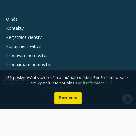
O nás
Kontakty
Registrace členství
Kupuji nemovitost
Prodávám nemovitost
Pronajímám nemovitost
© 2026 - všechna práva vyhrazena
Při poskytování služeb nám pomáhají cookies. Používáním webu s
Webové stránky vytvořila JIROUT REKLAMNÍ
tím vyjadřujete souhlas.
Další informace
AGENTURA s.r.o.
Rozumím