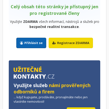
Celý obsah této stránky je přístupný jen
pro registrované členy
Využijte
ZDARMA
všech informací, nástrojů a služeb pro
bezpečné realitní transakce
.
Přihlásit se
Registrace ZDARMA
Využijte služeb
námi prověřených
odborníků a firem
... když kupujete, prodáváte, pronajímáte nebo jen
vlastníte nemovitost!