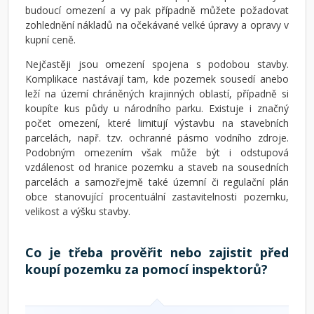
budoucí omezení a vy pak případně můžete požadovat
zohlednění nákladů na očekávané velké úpravy a opravy v
kupní ceně.
Nejčastěji jsou omezení spojena s podobou stavby.
Komplikace nastávají tam, kde pozemek sousedí anebo
leží na území chráněných krajinných oblastí, případně si
koupíte kus půdy u národního parku. Existuje i značný
počet omezení, které limitují výstavbu na stavebních
parcelách, např. tzv. ochranné pásmo vodního zdroje.
Podobným omezením však může být i odstupová
vzdálenost od hranice pozemku a staveb na sousedních
parcelách a samozřejmě také územní či regulační plán
obce stanovující procentuální zastavitelnosti pozemku,
velikost a výšku stavby.
Co je třeba prověřit nebo zajistit před
koupí pozemku za pomocí inspektorů?