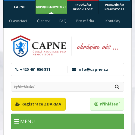
PRODÁVÁM
PRONAJÍMÁM
CAPNE
KUPUJI NEMOVITOST
NEMOVITOST
NEMOVITOST
O asociaci
Členství
FAQ
Pro média
Kontakty
+420 461 056 811
info@capne.cz
Registrace ZDARMA
Přihlášení
MENU