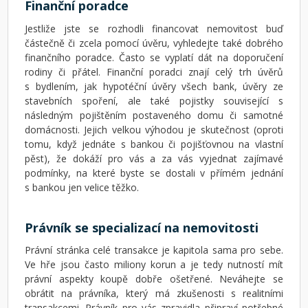
Finanční poradce
Jestliže jste se rozhodli financovat nemovitost buď
částečně či zcela pomocí úvěru, vyhledejte také dobrého
finančního poradce. Často se vyplatí dát na doporučení
rodiny či přátel. Finanční poradci znají celý trh úvěrů
s bydlením, jak hypotéční úvěry všech bank, úvěry ze
stavebních spoření, ale také pojistky související s
následným pojištěním postaveného domu či samotné
domácnosti. Jejich velkou výhodou je skutečnost (oproti
tomu, když jednáte s bankou či pojišťovnou na vlastní
pěst), že dokáží pro vás a za vás vyjednat zajímavé
podmínky, na které byste se dostali v přímém jednání
s bankou jen velice těžko.
Právník se specializací na nemovitosti
Právní stránka celé transakce je kapitola sama pro sebe.
Ve hře jsou často miliony korun a je tedy nutností mít
právní aspekty koupě dobře ošetřené. Neváhejte se
obrátit na právníka, který má zkušenosti s realitními
transakcemi. Právník pro vás zpravidla připraví potřebné