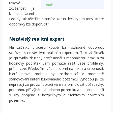
taková
Daně
zkušenost je
k nezaplacení.
Leckdy tak ušetříte statisíce korun, leckdy i miliony. Které
odborníky lze doporučit?
Nezávislý realitní expert
Na začátku procesu koupě lze rozhodně doporučit
schůzku s nezávislým realitním expertem. Takový člověk
je zpravidla zkušený profesionál s mnohaletou praxí a za
hodinový poplatek vám pomůže řešit vaše problémy,
přání, vize. Především vás upozorní na fakta a drobnosti,
které právě mohou být rozhodující v momentě
stanovování kritérií kupovaného pozemku. Výhodou je, že
nepracují za provizi, poradí vám naformulovat požadavky,
pomohou pří výběru vhodného pozemku a nabídnou další
služby spojené s bezpečným a efektivním pořízením
pozemku.