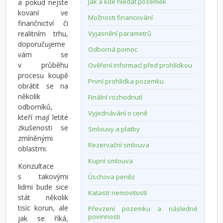
Jak a kde hledat pozemek
a pokud nejste
kovaní ve
Možnosti financování
finančnictví či
realitním trhu,
Vyjasnění parametrů
doporučujeme
Odborná pomoc
vám se
v průběhu
Ověření informací před prohlídkou
procesu koupě
První prohlídka pozemku
obrátit se na
několik
Finální rozhodnutí
odborníků,
Vyjednávání o ceně
kteří mají letité
zkušenosti se
Smlouvy a platby
zmíněnými
Rezervační smlouva
oblastmi.
Kupní smlouva
Konzultace
s takovými
Úschova peněz
lidmi bude sice
Katastr nemovitostí
stát několik
tisíc korun, ale
Převzení pozemku a následné
povinnosti
jak se říká,