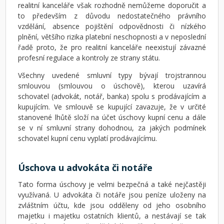
realitní kanceláře však rozhodně nemůžeme doporučit a
to především z důvodu nedostatečného právního
vzdělání, absence pojištění odpovědnosti či nízkého
plnění, většího rizika platební neschopnosti a v neposlední
řadě proto, že pro realitní kanceláře neexistují závazné
profesní regulace a kontroly ze strany státu.
Všechny uvedené smluvní typy bývají trojstrannou
smlouvou (smlouvou o úschově), kterou uzavírá
schovatel (advokát, notář, banka) spolu s prodávajícím a
kupujícím. Ve smlouvě se kupující zavazuje, že v určité
stanovené lhůtě složí na účet úschovy kupní cenu a dále
se v ní smluvní strany dohodnou, za jakých podmínek
schovatel kupní cenu vyplatí prodávajícímu.
Úschova u advokáta či notáře
Tato forma úschovy je velmi bezpečná a také nejčastěji
využívaná. U advokáta či notáře jsou peníze uloženy na
zvláštním účtu, kde jsou odděleny od jeho osobního
majetku i majetku ostatních klientů, a nestávají se tak