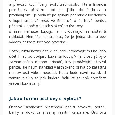
a převzetí kupní ceny zvolit třetí osobu, která finanční
prostředky převezme od kupujícího do úschovy a
prodávajícímu je vydá až po splnění podmínek uvedených
v kupní smlouvě resp. ve Smlouvě o úschově peněz,
přičemž v době od jejich složení do úschovy
s nimi nemůže kupující ani prodávající samostatně
nakládat. Nemůže se tak stát, že je jedna strana bez
vědomí druhé z úschovy vyzvedne.
Pozor, nikdy nezasílejte kupní cenu prodávajícímu na jeho
účet ihned po podpisu kupní smlouvy. V minulosti již bylo
zaznamenáno mnoho případů, kdy prodávající převzal
peníze, ale návrh na vklad vlastnického práva do katastru
nemovitostí vůbec nepodal. Nebo bude návrh na vklad
zamítnut a vy se pak budete řadu let soudně domáhat
vrácení kupní ceny.
Jakou formu úschovy si vybrat?
Úschovu finančních prostředků nabízí advokáti, notáři,
banky a dokonce i samy realitní kanceláře. Úschovu