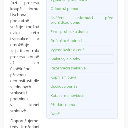
fázi procesu
koupě domu.
Odborná pomoc
Úschova
Ověření informací před
podstatně
prohlídkou domu
snižuje možná
První prohlídka domu
rizika této
transakce a
Finální rozhodnutí
umožňuje
Vyjednávání o ceně
zajistit kontrolu
procesu koupě
Smlouvy a platby
až do
Rezervační smlouva
úspěšného
převodu
Kupní smlouva
nemovitosti dle
Úschova peněz
sjednaných
smluvních
Katastr nemovitostí
podmínek
v kupní
Předání domu
smlouvě.
Daně
Doporučujeme
tedy k předání