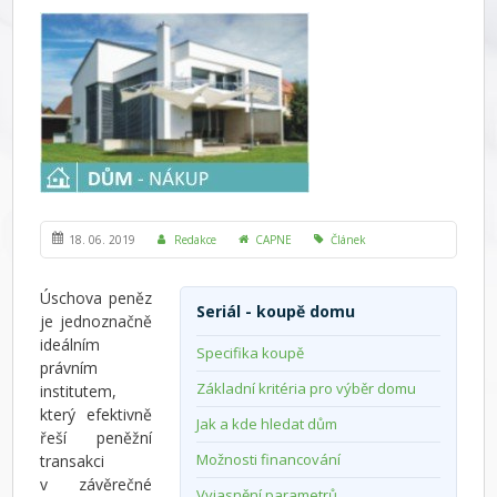
18. 06. 2019
Redakce
CAPNE
Článek
Úschova peněz
Seriál - koupě domu
je jednoznačně
ideálním
Specifika koupě
právním
Základní kritéria pro výběr domu
institutem,
který efektivně
Jak a kde hledat dům
řeší peněžní
Možnosti financování
transakci
v závěrečné
Vyjasnění parametrů