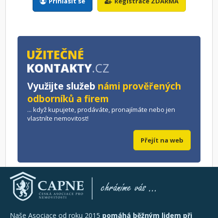
Přihlásit se
Registrace ZDARMA
Využijte služeb
námi prověřených
odborníků a firem
... když kupujete, prodáváte, pronajímáte nebo jen
vlastníte nemovitost!
Přejít na web
Naše Asociace od roku 2015
pomáhá běžným lidem při