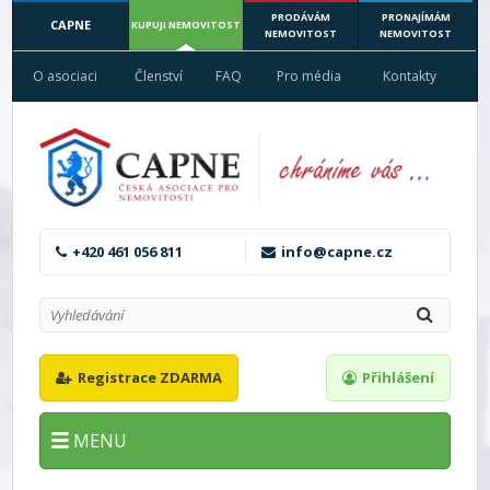
PRODÁVÁM
PRONAJÍMÁM
CAPNE
KUPUJI NEMOVITOST
NEMOVITOST
NEMOVITOST
O asociaci
Členství
FAQ
Pro média
Kontakty
+420 461 056 811
info@capne.cz
Registrace ZDARMA
Přihlášení
MENU