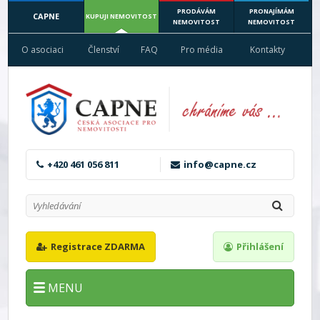
PRODÁVÁM
PRONAJÍMÁM
CAPNE
KUPUJI NEMOVITOST
NEMOVITOST
NEMOVITOST
O asociaci
Členství
FAQ
Pro média
Kontakty
+420 461 056 811
info@capne.cz
Registrace ZDARMA
Přihlášení
MENU