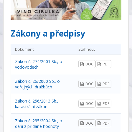
Zákony a předpisy
Dokument
Stáhnout
Zákon č. 274/2001 Sb., o
DOC
PDF
vodovodech
Zákon č. 26/2000 Sb., o
DOC
PDF
veřejných dražbách
Zákon č. 256/2013 Sb.,
DOC
PDF
katastrální zákon
Zákon č. 235/2004 Sb., o
DOC
PDF
dani z přidané hodnoty