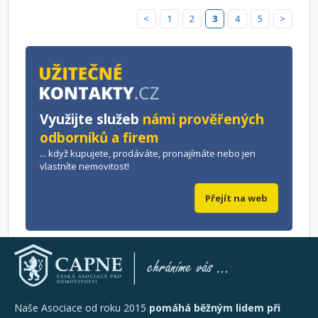
<
1
2
3
4
5
>
Využijte služeb
námi prověřených
odborníků a firem
... když kupujete, prodáváte, pronajímáte nebo jen
vlastníte nemovitost!
Přejít na web
Naše Asociace od roku 2015
pomáhá běžným lidem při