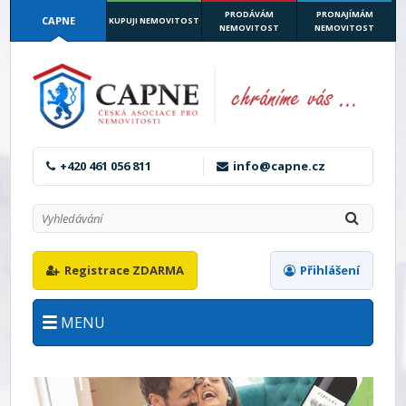
PRODÁVÁM
PRONAJÍMÁM
CAPNE
KUPUJI NEMOVITOST
NEMOVITOST
NEMOVITOST
+420 461 056 811
info@capne.cz
Registrace ZDARMA
Přihlášení
MENU