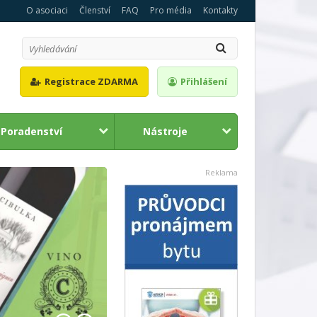
O asociaci
Členství
FAQ
Pro média
Kontakty
Registrace ZDARMA
Přihlášení
Poradenství
Nástroje
1
2
Reklama