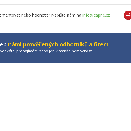
o komentovat nebo hodnotit? Napište nám na
info@capne.cz
žeb
námi prověřených odborníků a firem
prodáváte, pronajímáte nebo jen vlastníte nemovitost!