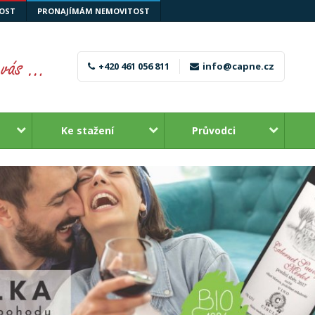
OST
PRONAJÍMÁM NEMOVITOST
+420 461 056 811
info@capne.cz
Ke stažení
Průvodci