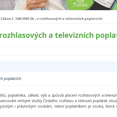
Zákon č. 348/2005 Sb., o rozhlasových a televizních poplatcích
 rozhlasových a televizních popla
ch poplatcích
ů, poplatníka, základ, výši a způsob placení rozhlasových a televizn
nancování veřejné služby Českého rozhlasu a televizní poplatek slouž
 fyzickým i právnickým osobám, neboť poplatníkem je osoba, která v