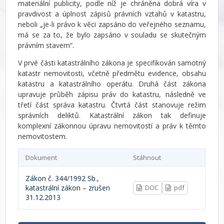
materiální publicity, podle níž je chráněna dobrá víra v
pravdivost a úplnost zápisů právních vztahů v katastru,
neboli „je-li právo k věci zapsáno do veřejného seznamu,
má se za to, že bylo zapsáno v souladu se skutečným
právním stavem“.
V prvé části katastrálního zákona je specifikován samotný
katastr nemovitosti, včetně předmětu evidence, obsahu
katastru a katastrálního operátu. Druhá část zákona
upravuje průběh zápisu práv do katastru, následně ve
třetí část správa katastru. Čtvrtá část stanovuje režim
správních deliktů. Katastrální zákon tak definuje
komplexní zákonnou úpravu nemovitostí a práv k těmto
nemovitostem.
Dokument
Stáhnout
Zákon č. 344/1992 Sb.,
katastrální zákon – zrušen
DOC
pdf
31.12.2013