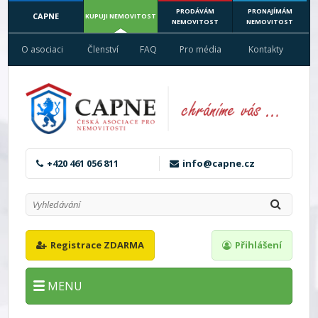
PRODÁVÁM
PRONAJÍMÁM
CAPNE
KUPUJI NEMOVITOST
NEMOVITOST
NEMOVITOST
O asociaci
Členství
FAQ
Pro média
Kontakty
+420 461 056 811
info@capne.cz
Registrace ZDARMA
Přihlášení
MENU