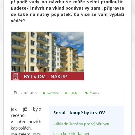
případě vady na návrhu se může velmi prodloužit.
Budete-li návrh na vklad podávat vy sami, připravte
se také na nutný poplatek. Co více se vám vyplatí
vědět?
02. 02. 2016
Redakce
CAPNE
Článek
Jak již bylo
Seriál - koupě bytu v OV
řečeno
v předchozích
Základní kritéria pro výběr bytu
kapitolách,
Jak a kde hledat byt
majitelem bytu