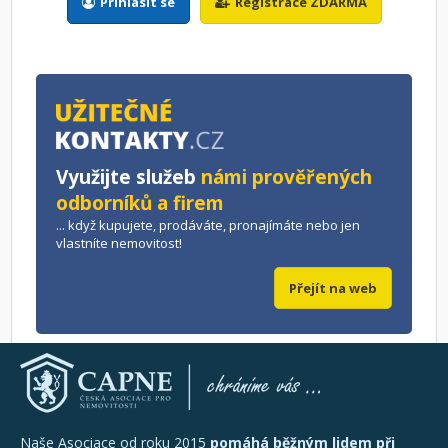
Přihlásit se
Registrace ZDARMA
Využijte služeb
námi prověřených
odborníků a firem
... když kupujete, prodáváte, pronajímáte nebo jen
vlastníte nemovitost!
Přejít na web
Naše Asociace od roku 2015
pomáhá běžným lidem při