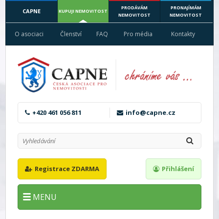
PRODÁVÁM
PRONAJÍMÁM
CAPNE
KUPUJI NEMOVITOST
NEMOVITOST
NEMOVITOST
O asociaci
Členství
FAQ
Pro média
Kontakty
+420 461 056 811
info@capne.cz
Registrace ZDARMA
Přihlášení
MENU