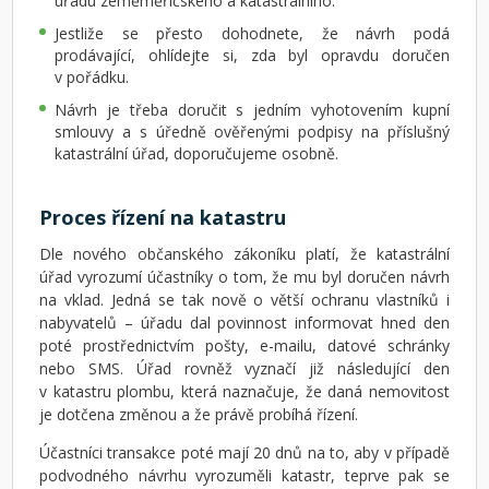
úřadu zeměměřičského a katastrálního.
Jestliže se přesto dohodnete, že návrh podá
prodávající, ohlídejte si, zda byl opravdu doručen
v pořádku.
Návrh je třeba doručit s jedním vyhotovením kupní
smlouvy a s úředně ověřenými podpisy na příslušný
katastrální úřad, doporučujeme osobně.
Proces řízení na katastru
Dle nového občanského zákoníku platí, že katastrální
úřad vyrozumí účastníky o tom, že mu byl doručen návrh
na vklad. Jedná se tak nově o větší ochranu vlastníků i
nabyvatelů – úřadu dal povinnost informovat hned den
poté prostřednictvím pošty, e-mailu, datové schránky
nebo SMS. Úřad rovněž vyznačí již následující den
v katastru plombu, která naznačuje, že daná nemovitost
je dotčena změnou a že právě probíhá řízení.
Účastníci transakce poté mají 20 dnů na to, aby v případě
podvodného návrhu vyrozuměli katastr, teprve pak se