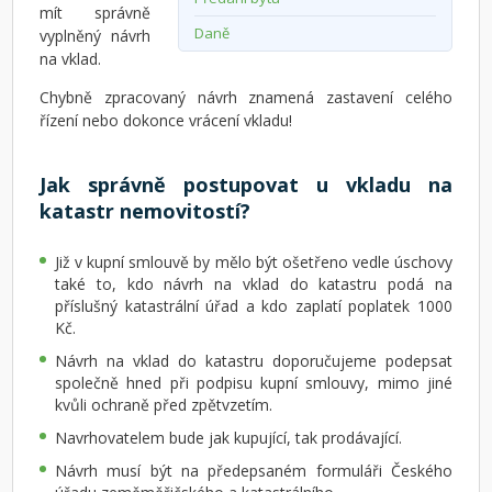
mít správně
Daně
vyplněný návrh
na vklad.
Chybně zpracovaný návrh znamená zastavení celého
řízení nebo dokonce vrácení vkladu!
Jak správně postupovat u vkladu na
katastr nemovitostí?
Již v kupní smlouvě by mělo být ošetřeno vedle úschovy
také to, kdo návrh na vklad do katastru podá na
příslušný katastrální úřad a kdo zaplatí poplatek 1000
Kč.
Návrh na vklad do katastru doporučujeme podepsat
společně hned při podpisu kupní smlouvy, mimo jiné
kvůli ochraně před zpětvzetím.
Navrhovatelem bude jak kupující, tak prodávající.
Návrh musí být na předepsaném formuláři Českého