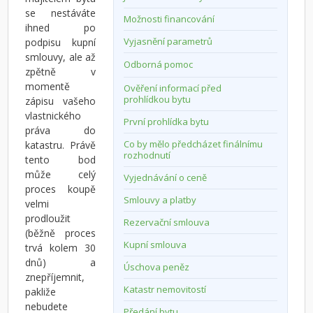
se nestáváte
Možnosti financování
ihned po
Vyjasnění parametrů
podpisu kupní
smlouvy, ale až
Odborná pomoc
zpětně v
momentě
Ověření informací před
prohlídkou bytu
zápisu vašeho
vlastnického
První prohlídka bytu
práva do
Co by mělo předcházet finálnímu
katastru. Právě
rozhodnutí
tento bod
může celý
Vyjednávání o ceně
proces koupě
Smlouvy a platby
velmi
prodloužit
Rezervační smlouva
(běžně proces
Kupní smlouva
trvá kolem 30
dnů) a
Úschova peněz
znepříjemnit,
Katastr nemovitostí
pakliže
nebudete
Předání bytu