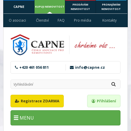
PRODÁVÁM
PRONAJÍMÁM
CAPNE
KUPUJI NEMOVITOST
NEMOVITOST
NEMOVITOST
O asociaci
Členství
FAQ
Pro média
Kontakty
+420 461 056 811
info@capne.cz
Registrace ZDARMA
Přihlášení
MENU