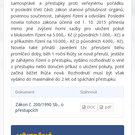
samosprávě a přestupky proti veřejnému pořádku.
V poslední třetí části zákon stanoví příslušnost orgánů,
povinnou součinnost, zahájení řízení a odvolání. Poslední
novela tohoto zákona účinná od 1. 10. 2015 přinesla
mimo jiné zvýšení horní sazby pro uložení pokut
v blokovém řízení na 5.000,- Kč (z původních 1.000,- Kč) a
v příkazním řízení na 10.000,- Kč (z původních 4.000,- Kč).
Novela také přináší zavedení tzv. přerušení běhu
promlčecí doby, běh 1 roční lhůty se nově přeruší, jestliže
je zahájeno řízení o přestupku, vydáno rozhodnutí o vině
z přestupku nebo doručen příkaz o uložení pokuty, poté
začíná běžet lhůta nová. Rozhodnutí musí být však
vydáno do maximálně do 2 let od spáchání přestupku.
Dokument
Stáhnout
Zákon č. 200/1990 Sb., o
DOC
pdf
přestupcích