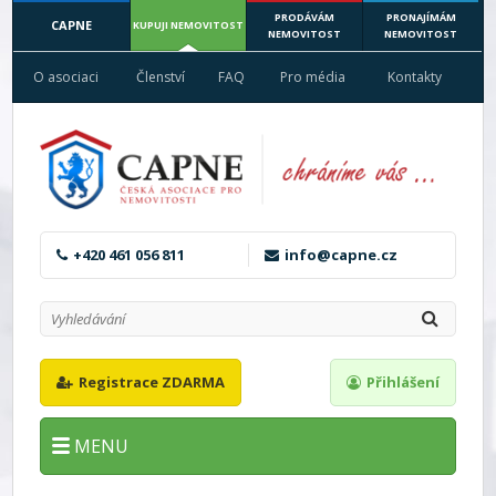
PRODÁVÁM
PRONAJÍMÁM
CAPNE
KUPUJI NEMOVITOST
NEMOVITOST
NEMOVITOST
O asociaci
Členství
FAQ
Pro média
Kontakty
+420 461 056 811
info@capne.cz
Registrace ZDARMA
Přihlášení
MENU