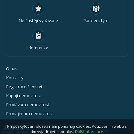
Nejčastěji využívané
Partneři, tým
Reference
O nás
Kontakty
Registrace členství
Kupuji nemovitost
Prodávám nemovitost
Pronajímám nemovitost
© 2026 - všechna práva vyhrazena
Při poskytování služeb nám pomáhají cookies. Používáním webu s
Webové stránky vytvořila JIROUT REKLAMNÍ
tím vyjadřujete souhlas.
Další informace