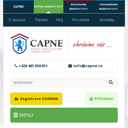
PRODÁVÁM
PRONAJÍMÁM
CAPNE
KUPUJI NEMOVITOST
NEMOVITOST
NEMOVITOST
O asociaci
Členství
FAQ
Pro média
Kontakty
+420 461 056 811
info@capne.cz
Registrace ZDARMA
Přihlášení
MENU