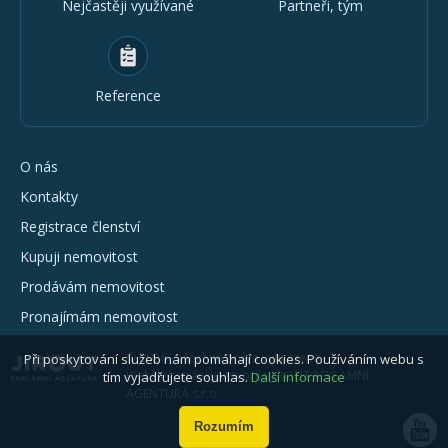
Nejčastěji využívané
Partneři, tým
Reference
O nás
Kontakty
Registrace členství
Kupuji nemovitost
Prodávám nemovitost
Pronajímám nemovitost
© 2026 - všechna práva vyhrazena
Při poskytování služeb nám pomáhají cookies. Používáním webu s
Webové stránky vytvořila JIROUT REKLAMNÍ
tím vyjadřujete souhlas.
Další informace
AGENTURA s.r.o.
Rozumím