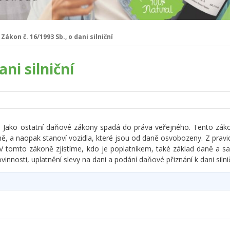
Zákon č. 16/1993 Sb., o dani silniční
ani silniční
993. Jako ostatní daňové zákony spadá do práva veřejného. Tento z
, a naopak stanoví vozidla, které jsou od daně osvobozeny. Z pravidl
V tomto zákoně zjistíme, kdo je poplatníkem, také základ daně a s
nnosti, uplatnění slevy na dani a podání daňové přiznání k dani silnič