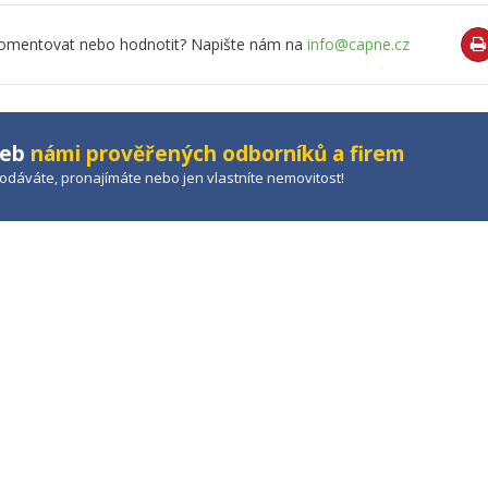
o komentovat nebo hodnotit? Napište nám na
info@capne.cz
žeb
námi prověřených odborníků a firem
prodáváte, pronajímáte nebo jen vlastníte nemovitost!