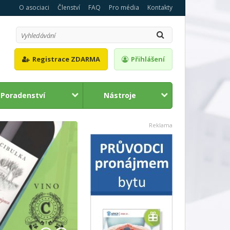
O asociaci
Členství
FAQ
Pro média
Kontakty
Registrace ZDARMA
Přihlášení
Poradenství
Nástroje
1
2
Reklama