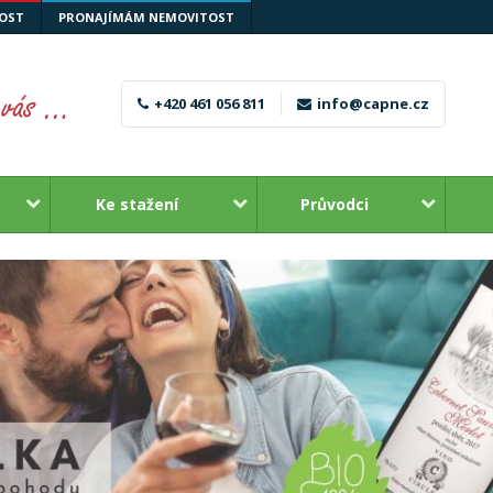
OST
PRONAJÍMÁM NEMOVITOST
+420 461 056 811
info@capne.cz
Ke stažení
Průvodci