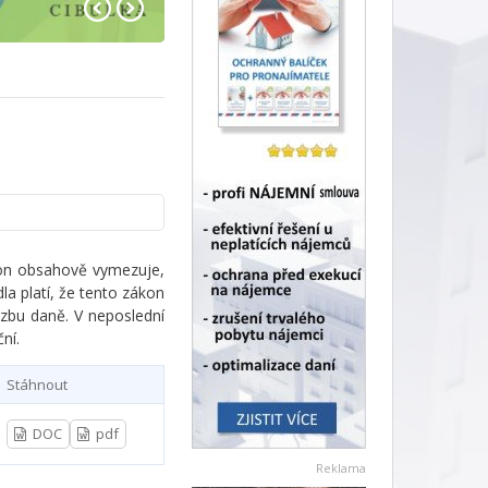
ákon obsahově vymezuje,
a platí, že tento zákon
azbu daně. V neposlední
ní.
Stáhnout
DOC
pdf
Reklama