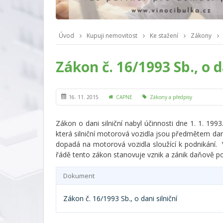
Úvod
Kupuji nemovitost
Ke stažení
Zákony
Zákon č. 16/1993 Sb., o d
16. 11. 2015
CAPNE
Zákony a předpisy
Zákon o dani silniční nabyl účinnosti dne 1. 1. 1
která silniční motorová vozidla jsou předmětem daně
dopadá na motorová vozidla sloužící k podnikání. 
řádě tento zákon stanovuje vznik a zánik daňově povi
Dokument
Zákon č. 16/1993 Sb., o dani silniční