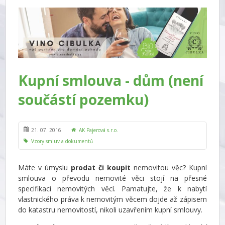
Kupní smlouva - dům (není
součástí pozemku)
21. 07. 2016
AK Pajerová s.r.o.
Vzory smluv a dokumentů
Máte v úmyslu
prodat či koupit
nemovitou věc? Kupní
smlouva o převodu nemovité věci stojí na přesné
specifikaci nemovitých věcí. Pamatujte, že k nabytí
vlastnického práva k nemovitým věcem dojde až zápisem
do katastru nemovitostí, nikoli uzavřením kupní smlouvy.