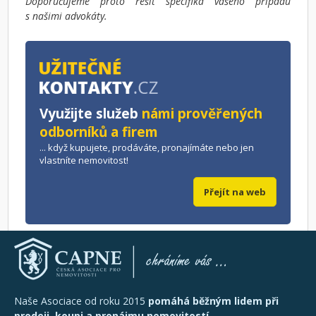
Doporučujeme proto řešit specifika vašeho případu
s našimi advokáty.
Využijte služeb
námi prověřených
odborníků a firem
... když kupujete, prodáváte, pronajímáte nebo jen
vlastníte nemovitost!
Přejít na web
Naše Asociace od roku 2015
pomáhá běžným lidem při
prodeji, koupi a pronájmu nemovitostí
.