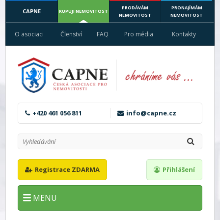
PRODÁVÁM
PRONAJÍMÁM
CAPNE
KUPUJI NEMOVITOST
NEMOVITOST
NEMOVITOST
O asociaci
Členství
FAQ
Pro média
Kontakty
+420 461 056 811
info@capne.cz
Registrace ZDARMA
Přihlášení
MENU