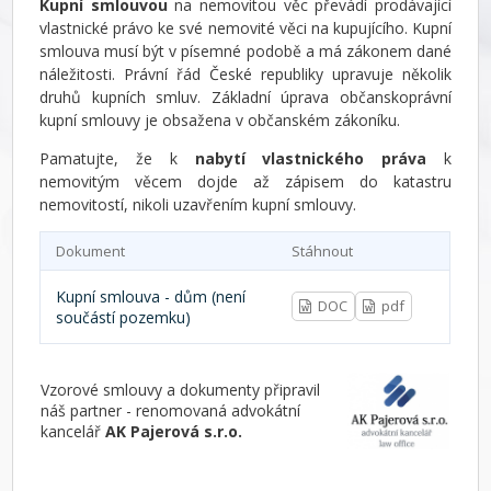
Kupní smlouvou
na nemovitou věc převádí prodávající
vlastnické právo ke své nemovité věci na kupujícího. Kupní
smlouva musí být v písemné podobě a má zákonem dané
náležitosti. Právní řád České republiky upravuje několik
druhů kupních smluv. Základní úprava občanskoprávní
kupní smlouvy je obsažena v občanském zákoníku.
Pamatujte, že k
nabytí vlastnického práva
k
nemovitým věcem dojde až zápisem do katastru
nemovitostí, nikoli uzavřením kupní smlouvy.
Dokument
Stáhnout
Kupní smlouva - dům (není
DOC
pdf
součástí pozemku)
Vzorové smlouvy a dokumenty připravil
náš partner - renomovaná advokátní
kancelář
AK Pajerová s.r.o.