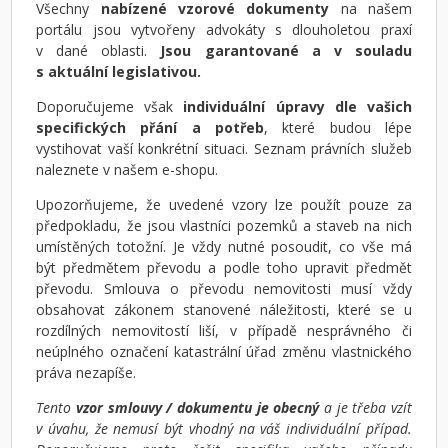
Všechny
nabízené vzorové dokumenty
na našem
portálu jsou vytvořeny advokáty s dlouholetou praxí
v dané oblasti.
Jsou garantované a v souladu
s aktuální legislativou.
Doporučujeme však
individuální úpravy dle vašich
specifických přání a potřeb
, které budou lépe
vystihovat vaší konkrétní situaci. Seznam právních služeb
naleznete v našem e-shopu.
Upozorňujeme, že uvedené vzory lze použít pouze za
předpokladu, že jsou vlastníci pozemků a staveb na nich
umístěných totožní. Je vždy nutné posoudit, co vše má
být předmětem převodu a podle toho upravit předmět
převodu. Smlouva o převodu nemovitosti musí vždy
obsahovat zákonem stanovené náležitosti, které se u
rozdílných nemovitostí liší, v případě nesprávného či
neúplného označení katastrální úřad změnu vlastnického
práva nezapíše.
Tento
vzor smlouvy / dokumentu je obecný
a je třeba vzít
v úvahu, že nemusí být vhodný na váš individuální případ.