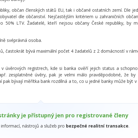
liky, občan členských států EU, tak i občané ostatních zemí. Dle je
nu obyvatel dle občanství. Nejčastějším kritériem u zahraničních obč
 50% LTV. Žadatelé, kteří nejsou občany České republiky, by mě
lně svéprávná osoba.
telů, častokrát bývá maximální počet 4 žadatelů z 2 domácností v rá
 v úvěrových registrech, kde si banka ověří jejich status a schopno
apř. zesplatněné úvěry, pak je velmi málo pravděpodobné, že by 
 pak bývají měřítka bank rozdílná a to, co u jedné banky může být v
stránky je přístupný jen pro registrované členy
informací, nástrojů a služeb pro
bezpečné realitní transakce
.