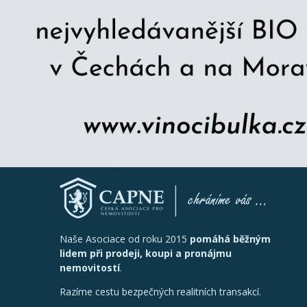
Naše Asociace od roku 2015
pomáhá běžným
lidem při prodeji, koupi a pronájmu
nemovitostí
.
Razíme cestu bezpečných realitních transakcí.