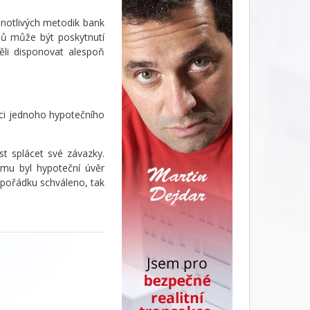
dnotlivých metodik bank
anů může být poskytnutí
li disponovat alespoň
mci jednoho hypotečního
st splácet své závazky.
mu byl hypoteční úvěr
 pořádku schváleno, tak