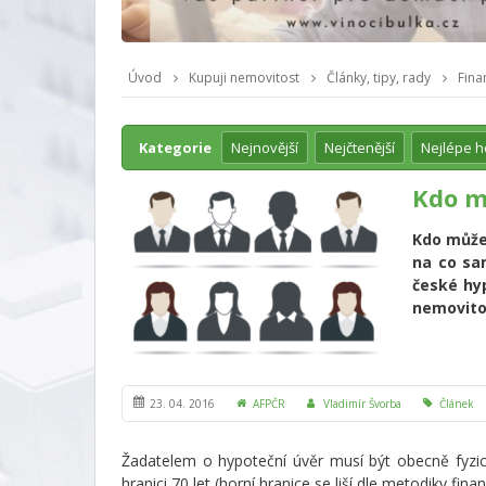
Úvod
Kupuji nemovitost
Články, tipy, rady
Fina
Kategorie
Nejnovější
Nejčtenější
Nejlépe 
Kdo m
Kdo může 
na co sa
české hyp
nemovito
23. 04. 2016
AFPČR
Vladimír Švorba
Článek
Žadatelem o hypoteční úvěr musí být obecně fyzick
hranici 70 let (horní hranice se liší dle metodiky finan