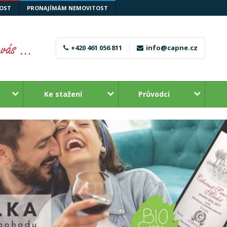
OST
PRONAJÍMÁM NEMOVITOST
+420 461 056 811
info@capne.cz
Ke stažení
Průvodci