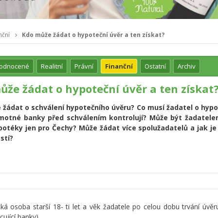
nční
Kdo může žádat o hypoteční úvěr a ten získat?
hodnocené
Realitní
Právní
Finanční
Ostatní
Archiv
ůže žádat o hypoteční úvěr a ten získat
žádat o schválení hypotečního úvěru? Co musí žadatel o hypo
motné banky před schválením kontrolují? Může být žadatelem
otéky jen pro Čechy? Může žádat více spolužadatelů a jak je
stí?
á osoba starší 18- ti let a věk žadatele po celou dobu trvání úvěr
cující banky).