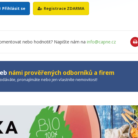
Přihlásit se
Registrace ZDARMA
o komentovat nebo hodnotit? Napište nám na
info@capne.cz
žeb
námi prověřených odborníků a firem
prodáváte, pronajímáte nebo jen vlastníte nemovitost!