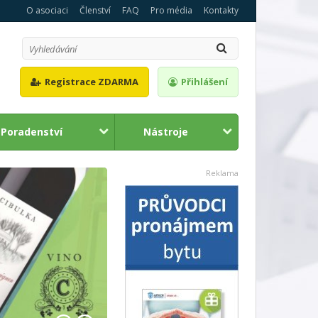
O asociaci
Členství
FAQ
Pro média
Kontakty
Registrace ZDARMA
Přihlášení
Poradenství
Nástroje
1
2
Reklama