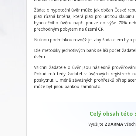
Žádat o hypoteční úvěr může jak občan České repub
platí různá kritéria, která platí pro určitou skupi
hypotečního úvěru např. pouze do výše 70% nebo
přechodným pobytem na území ČR.
Nutnou podmínkou rovněž je, aby žadatelem byla p
Dle metodiky jednotlivých bank se liší počet žada
úvěru.
Všichni žadatelé o úvěr jsou následně prověřováni
Pokud má tedy žadatel v úvěrových registrech n
poskytnut. U méně závažných prohřešků při splácení
může být jinou bankou zamítnuto.
Celý obsah této 
Využijte
ZDARMA
všech 