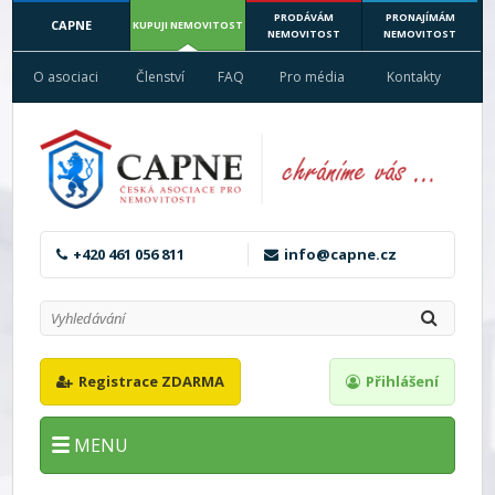
PRODÁVÁM
PRONAJÍMÁM
CAPNE
KUPUJI NEMOVITOST
NEMOVITOST
NEMOVITOST
O asociaci
Členství
FAQ
Pro média
Kontakty
+420 461 056 811
info@capne.cz
Registrace ZDARMA
Přihlášení
MENU