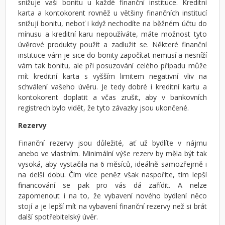
snižuje vaši bonitu u každé finanční instituce. Kreditní
karta a kontokorent rovněž u většiny finančních institucí
snižují bonitu, neboť i když nechodíte na běžném účtu do
mínusu a kreditní karu nepoužíváte, máte možnost tyto
úvěrové produkty použít a zadlužit se. Některé finanční
instituce vám je sice do bonity započítat nemusí a nesníží
vám tak bonitu, ale při posuzování celého případu může
mít kreditní karta s vyšším limitem negativní vliv na
schválení vašeho úvěru. Je tedy dobré i kreditní kartu a
kontokorent doplatit a včas zrušit, aby v bankovních
registrech bylo vidět, že tyto závazky jsou ukončené.
Rezervy
Finanční rezervy jsou důležité, ať už bydlíte v nájmu
anebo ve vlastním. Minimální výše rezerv by měla být tak
vysoká, aby vystačila na 6 měsíců, ideálně samozřejmě i
na delší dobu. Čím více peněz však naspoříte, tím lepší
financování se pak pro vás dá zařídit. A nelze
zapomenout i na to, že vybavení nového bydlení něco
stojí a je lepší mít na vybavení finanční rezervy než si brát
další spotřebitelský úvěr.