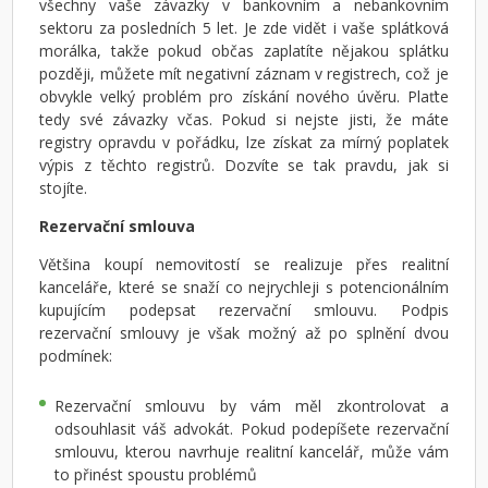
všechny vaše závazky v bankovním a nebankovním
sektoru za posledních 5 let. Je zde vidět i vaše splátková
morálka, takže pokud občas zaplatíte nějakou splátku
později, můžete mít negativní záznam v registrech, což je
obvykle velký problém pro získání nového úvěru. Plaťte
tedy své závazky včas. Pokud si nejste jisti, že máte
registry opravdu v pořádku, lze získat za mírný poplatek
výpis z těchto registrů. Dozvíte se tak pravdu, jak si
stojíte.
Rezervační smlouva
Většina koupí nemovitostí se realizuje přes realitní
kanceláře, které se snaží co nejrychleji s potencionálním
kupujícím podepsat rezervační smlouvu. Podpis
rezervační smlouvy je však možný až po splnění dvou
podmínek:
Rezervační smlouvu by vám měl zkontrolovat a
odsouhlasit váš advokát. Pokud podepíšete rezervační
smlouvu, kterou navrhuje realitní kancelář, může vám
to přinést spoustu problémů