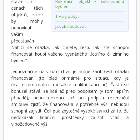
stávajících
Rekreační objekt k celoročnímu
bydlení
cenách těch
objektů, které
Trvalý pobyt
by mohly
Jak zkolaudovat
odpovídat
vašim
představám.
Nabízí se otázka, jak chcete, resp. jak jste schopni
financovat koupi vašeho vysněného „letního či zimního
bydlení“.
Jednoznačně už v tuto chvíli je nutné začít řešit otázku
financování (to platí primárně pro situaci, kdy je
účastníkem realitní transakce realitní kancelář). Často se
bohužel stává, že lidé až před podpisem (v tom lepším
případě), nebo dokonce až po podpisu rezervační
smlouvy zjistí, že financování v potřebné výši nebudou
schopni zajistit. Čelí pak zbytečně vysoké sankci za to, že
nedokázali finanční prostředky zajistit včas a
v požadované výši.