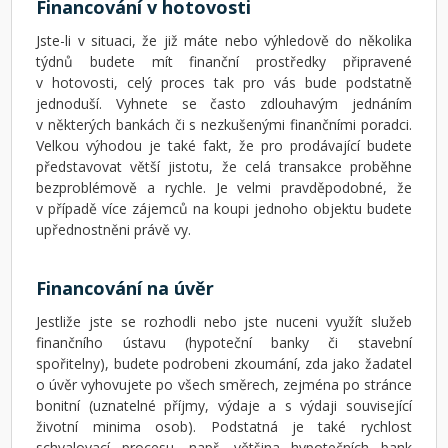
Financování v hotovosti
Jste-li v situaci, že již máte nebo výhledově do několika
týdnů budete mít finanční prostředky připravené
v hotovosti, celý proces tak pro vás bude podstatně
jednoduší. Vyhnete se často zdlouhavým jednáním
v některých bankách či s nezkušenými finančními poradci.
Velkou výhodou je také fakt, že pro prodávající budete
představovat větší jistotu, že celá transakce proběhne
bezproblémově a rychle. Je velmi pravděpodobné, že
v případě více zájemců na koupi jednoho objektu budete
upřednostněni právě vy.
Financování na úvěr
Jestliže jste se rozhodli nebo jste nuceni využít služeb
finančního ústavu (hypoteční banky či stavební
spořitelny), budete podrobeni zkoumání, zda jako žadatel
o úvěr vyhovujete po všech směrech, zejména po stránce
bonitní (uznatelné příjmy, výdaje a s výdaji související
životní minima osob). Podstatná je také rychlost
schvalovací procesu, např. většina hypotečních bank