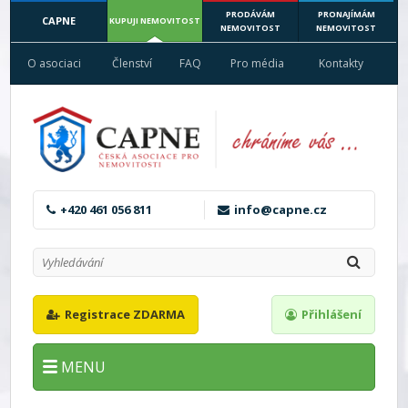
PRODÁVÁM
PRONAJÍMÁM
CAPNE
KUPUJI NEMOVITOST
NEMOVITOST
NEMOVITOST
O asociaci
Členství
FAQ
Pro média
Kontakty
+420 461 056 811
info@capne.cz
Registrace ZDARMA
Přihlášení
MENU