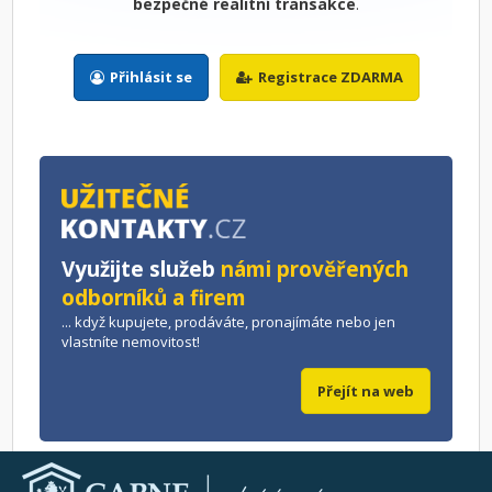
bezpečné realitní transakce
.
Přihlásit se
Registrace ZDARMA
Využijte služeb
námi prověřených
odborníků a firem
... když kupujete, prodáváte, pronajímáte nebo jen
vlastníte nemovitost!
Přejít na web