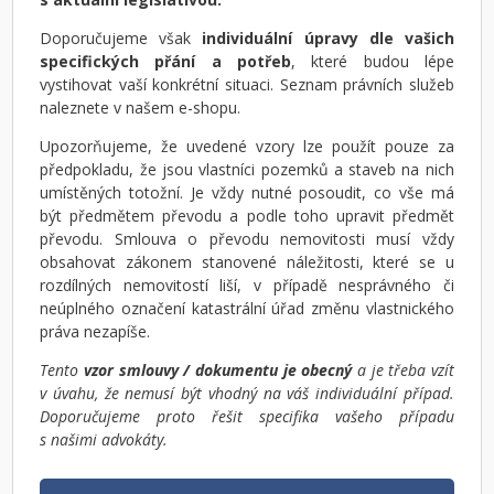
Doporučujeme však
individuální úpravy dle vašich
specifických přání a potřeb
, které budou lépe
vystihovat vaší konkrétní situaci. Seznam právních služeb
naleznete v našem e-shopu.
Upozorňujeme, že uvedené vzory lze použít pouze za
předpokladu, že jsou vlastníci pozemků a staveb na nich
umístěných totožní. Je vždy nutné posoudit, co vše má
být předmětem převodu a podle toho upravit předmět
převodu. Smlouva o převodu nemovitosti musí vždy
obsahovat zákonem stanovené náležitosti, které se u
rozdílných nemovitostí liší, v případě nesprávného či
neúplného označení katastrální úřad změnu vlastnického
práva nezapíše.
Tento
vzor smlouvy / dokumentu je obecný
a je třeba vzít
v úvahu, že nemusí být vhodný na váš individuální případ.
Doporučujeme proto řešit specifika vašeho případu
s našimi advokáty.