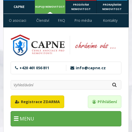
PRODÁVÁM
PRONAJÍMÁM
CAPNE
KUPUJI NEMOVITOST
NEMOVITOST
NEMOVITOST
O asociaci
Členství
FAQ
Pro média
Kontakty
+420 461 056 811
info@capne.cz
Registrace ZDARMA
Přihlášení
MENU