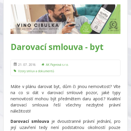
Darovací smlouva - byt
21. 07. 2016
AK Pajerová s.r.o.
Vzory smluv a dokumentů
Máte v plánu darovat byt, dům či jinou nemovitost? Víte
na co si dát v darovací smlouvě pozor, jaké typy
nemovitostí mohou být předmětem daru apod.? Kvalitní
darovací smlouva řeší všechny nezbytné právní
náležitosti!
Darovací smlouva
je dvoustranné právní jednání, pro
její uzavření tedy není podstatnou okolností pouze