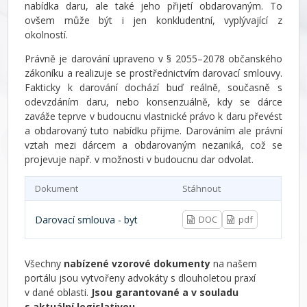
nabídka daru, ale také jeho přijetí obdarovaným. To
ovšem může být i jen konkludentní, vyplývající z
okolností.
Právně je darování upraveno v § 2055–2078 občanského
zákoníku a realizuje se prostřednictvím darovací smlouvy.
Fakticky k darování dochází buď reálně, současně s
odevzdáním daru, nebo konsenzuálně, kdy se dárce
zaváže teprve v budoucnu vlastnické právo k daru převést
a obdarovaný tuto nabídku přijme. Darováním ale právní
vztah mezi dárcem a obdarovaným nezaniká, což se
projevuje např. v možnosti v budoucnu dar odvolat.
Dokument
Stáhnout
Darovací smlouva - byt
DOC
pdf
Všechny
nabízené vzorové dokumenty
na našem
portálu jsou vytvořeny advokáty s dlouholetou praxí
v dané oblasti.
Jsou garantované a v souladu
s aktuální legislativou.