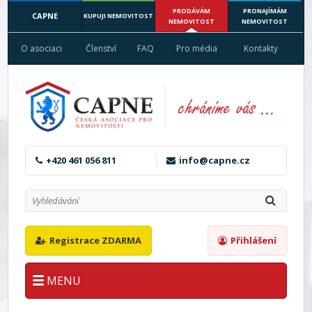
PRODÁVÁM
PRONAJÍMÁM
CAPNE
KUPUJI NEMOVITOST
NEMOVITOST
NEMOVITOST
O asociaci
Členství
FAQ
Pro média
Kontakty
+420 461 056 811
info@capne.cz
Registrace ZDARMA
Přihlášení
MENU