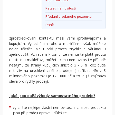
Kupní smlouva
Katastr nemovitostí
Předání prodaného pozemku
Daně
zprostředkování kontaktu mezi vámi (prodávajícím) a
kupujícím. Vynecháním tohoto mezičlánku však můžete
nejen ušetřit, ale i celý proces zrychlit a většinou i
zjednodušit. Vzhledem k tomu, že nemusíte platit provizi
realitnímu makléřovi, můžete cenu nemovitosti v případě
nezájmu ze strany kupujících snížit o 3 - 6 %, což bude
mít vliv na urychlení celého prodeje (například 4% z 3
milionového pozemku je 120 000 Kč a to je již zajímavá
sleva pro rychlý prodej).
Jaké jsou další výhody samostatného prodeje?
vy znáte nejlépe vlastní nemovitost a znalosti produktu
jsou při prodeji opravdu důležité,