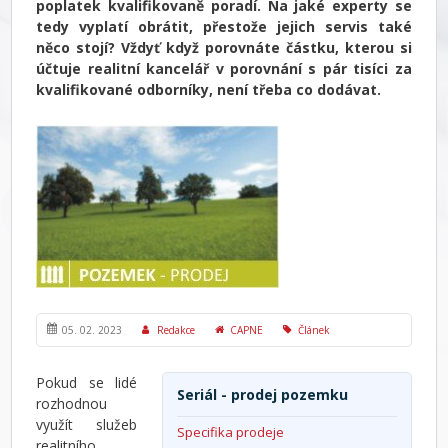
poplatek kvalifikovaně poradí. Na jaké experty se
tedy vyplatí obrátit, přestože jejich servis také
něco stojí? Vždyť když porovnáte částku, kterou si
účtuje realitní kancelář v porovnání s pár tisíci za
kvalifikované odborníky, není třeba co dodávat.
05. 02. 2023
Redakce
CAPNE
Článek
Pokud se lidé
Seriál - prodej pozemku
rozhodnou
využít služeb
Specifika prodeje
realitního