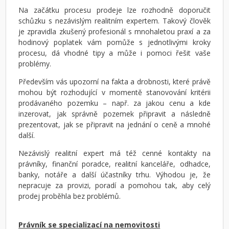
Na začátku procesu prodeje lze rozhodně doporučit
schůzku s nezávislým realitním expertem. Takový člověk
je zpravidla zkušený profesionál s mnohaletou praxí a za
hodinový poplatek vám pomůže s jednotlivými kroky
procesu, dá vhodné tipy a může i pomoci řešit vaše
problémy.
Především vás upozorní na fakta a drobnosti, které právě
mohou být rozhodující v momentě stanovování kritérii
prodávaného pozemku – např. za jakou cenu a kde
inzerovat, jak správně pozemek připravit a následně
prezentovat, jak se připravit na jednání o ceně a mnohé
další.
Nezávislý realitní expert má též cenné kontakty na
právníky, finanční poradce, realitní kanceláře, odhadce,
banky, notáře a další účastníky trhu. Výhodou je, že
nepracuje za provizi, poradí a pomohou tak, aby celý
prodej proběhla bez problémů.
Právník se specializací na nemovitosti