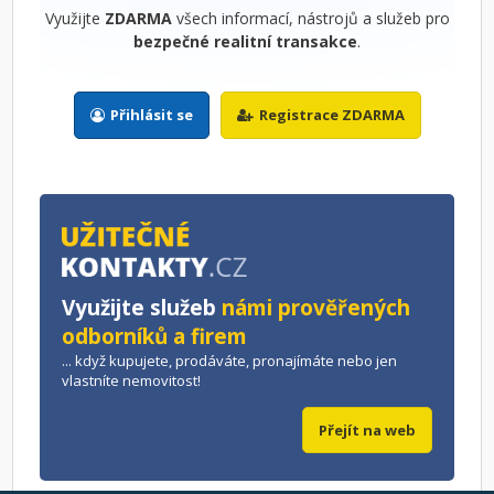
Využijte
ZDARMA
všech informací, nástrojů a služeb pro
bezpečné realitní transakce
.
Přihlásit se
Registrace ZDARMA
Využijte služeb
námi prověřených
odborníků a firem
... když kupujete, prodáváte, pronajímáte nebo jen
vlastníte nemovitost!
Přejít na web