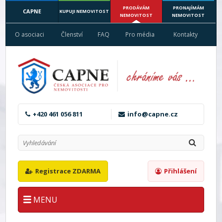
PRODÁVÁM
PRONAJÍMÁM
CAPNE
KUPUJI NEMOVITOST
NEMOVITOST
NEMOVITOST
O asociaci
Členství
FAQ
Pro média
Kontakty
+420 461 056 811
info@capne.cz
Registrace ZDARMA
Přihlášení
MENU