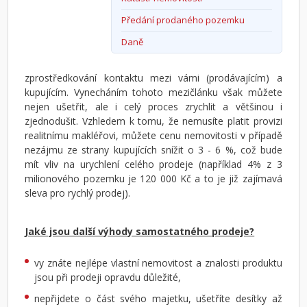
Předání prodaného pozemku
Daně
zprostředkování kontaktu mezi vámi (prodávajícím) a
kupujícím. Vynecháním tohoto mezičlánku však můžete
nejen ušetřit, ale i celý proces zrychlit a většinou i
zjednodušit. Vzhledem k tomu, že nemusíte platit provizi
realitnímu makléřovi, můžete cenu nemovitosti v případě
nezájmu ze strany kupujících snížit o 3 - 6 %, což bude
mít vliv na urychlení celého prodeje (například 4% z 3
milionového pozemku je 120 000 Kč a to je již zajímavá
sleva pro rychlý prodej).
Jaké jsou další výhody samostatného prodeje?
vy znáte nejlépe vlastní nemovitost a znalosti produktu
jsou při prodeji opravdu důležité,
nepřijdete o část svého majetku, ušetříte desítky až