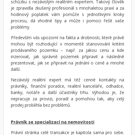
schůzku s nezávislým realitním expertem. Takový člověk
je zpravidla zkušený profesionál s mnohaletou praxí a za
hodinový poplatek vám pomůže s jednotlivými kroky
procesu, dá vhodné tipy a může i pomoci řešit vaše
problémy.
Především vás upozorní na fakta a drobnosti, které právě
mohou být rozhodující v momentě stanovování kritérii
prodávaného pozemku – např. za jakou cenu a kde
inzerovat, jak správně pozemek připravit a následně
prezentovat, jak se připravit na jednání o ceně a mnohé
další.
Nezávislý realitní expert má též cenné kontakty na
právníky, finanční poradce, realitní kanceláře, odhadce,
banky, notáře a další účastníky trhu. Výhodou je, že
nepracuje za provizi, poradí a pomohou tak, aby celý
prodej proběhla bez problémů.
Právník se specializací na nemovitosti
Právní stránka celé transakce je kapitola sama pro sebe.