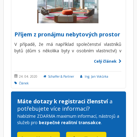
Příjem z pronájmu nebytových prostor
V případě, že má například společenství vlastníků
bytů (dům s několika byty v osobním vlastnictví) v
přízemí společné nebytové prostory, které jsou
Celý článek
pronajímány, je vhodné se zaměřit na otázku, jak
bude zdaněn příjem z pronájmu tohoto nebytového
prostoru u jednotlivých vlastníků.
24. 04. 2020
Schaffer & Partner
Ing. Jan Vokůrka
Článek
Máte dotazy k registraci členství
a
potřebujete více informací?
Nabízíme ZDARMA maximum informací, nástrojů a
služeb pro
bezpečné realitní transakce
.