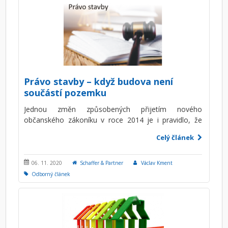
vyšší aktivitu při ochraně jeho práv.
Právo stavby – když budova není
součástí pozemku
Jednou změn způsobených přijetím nového
občanského zákoníku v roce 2014 je i pravidlo, že
stavba je vždy součástí pozemku, na kterém stojí.
Celý článek
Zákon tak výrazně omezuje možnost, aby vlastník
pozemku a vlastník stavby byly dvě odlišné osoby.
Aby však tento zákon mohl reflektovat všechny
06. 11. 2020
Schaffer & Partner
Václav Kment
možné situace, ke kterým může v reálném životě
Odborný článek
docházet, zavedl v souvislosti s výše zmíněným
pravidlem i nový institut, kterým je tzv. právo stavby.