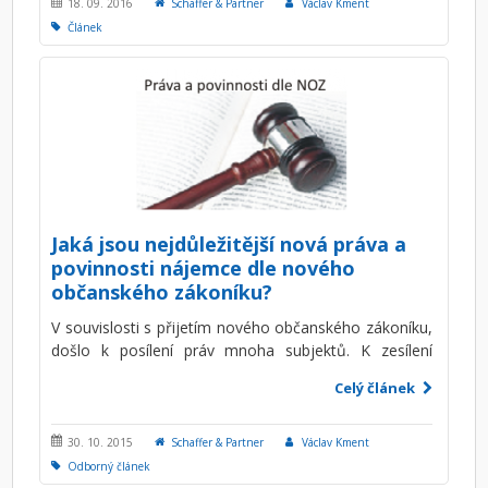
například kupní smlouva, tzn. kupní smlouva je
18. 09. 2016
Schaffer & Partner
Václav Kment
nějakým způsobem vadná) fakticky vlastníkem není
Článek
(zákon o takové osobě hovoří jako o
„neoprávněném“).
Jaká jsou nejdůležitější nová práva a
povinnosti nájemce dle nového
občanského zákoníku?
V souvislosti s přijetím nového občanského zákoníku,
došlo k posílení práv mnoha subjektů. K zesílení
některých práv došlo i v případě nájemců bytů. Na
Celý článek
druhou stranu však nový občanský zákoník klade na
nájemce větší odpovědnost, při prosazování jejich
práv, což má vést k tomu, aby si nájemci svá práva
30. 10. 2015
Schaffer & Partner
Václav Kment
lépe hlídali.
Odborný článek