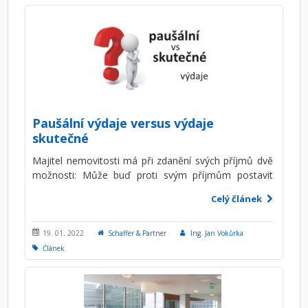
Paušální výdaje versus výdaje
skutečné
Majitel nemovitosti má při zdanění svých příjmů dvě
možnosti: Může buď proti svým příjmům postavit
výdaje skutečně vynaložené v souvislosti s
Celý článek
pronájmem, nebo je možné uplatnit tzv. paušální
výdaje.
19. 01. 2022
Schaffer & Partner
Ing. Jan Vokůrka
Článek