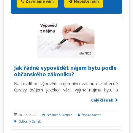
Zavoláme vám
Napište nám
Jak řádně vypovědět nájem bytu podle
občanského zákoníku?
Na rozdíl od výpovědi nájemního vztahu dle obecné
úpravy (nájem jakékoli věci, vyjma nájmu bytu a
domu a nájmu prostor sloužících k podnikání) která
Celý článek
se neuplatní v případě nájmu bytu a domu, stanoví
občanský zákoník pro výpověď nájmu bytu a domu
jednoznačně přísnější podmínky. Nový OZ (od roku
28. 07. 2022
Schaffer & Partner
Václav Kment
2014) zcela zřetelně i nadále zachoval ochranu
Odborný článek
nájemce, ovšem v určitých případech vyžaduje jeho