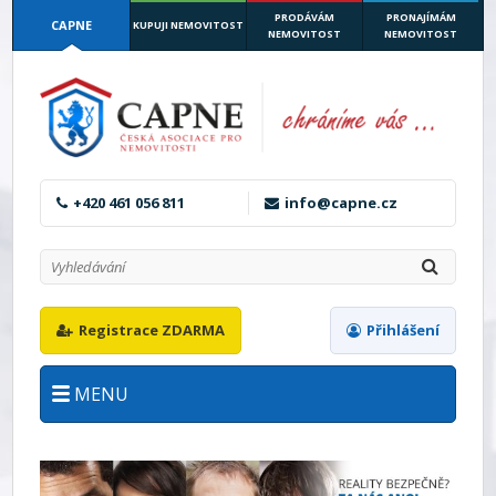
PRODÁVÁM
PRONAJÍMÁM
CAPNE
KUPUJI NEMOVITOST
NEMOVITOST
NEMOVITOST
+420 461 056 811
info@capne.cz
Registrace ZDARMA
Přihlášení
MENU