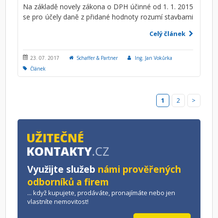
Na základě novely zákona o DPH účinné od 1. 1. 2015
se pro účely daně z přidané hodnoty rozumí stavbami
pro sociální bydlení stavba bytového domu s velikostí
Celý článek
obytného prostoru do 120 m2, stavba rodinného
domu s podlahovou plochou do 350 m2, zařízení pro
ubytování příslušníků bezpečnostních sborů ...
23. 07. 2017
Schaffer & Partner
Ing. Jan Vokůrka
Článek
1
2
>
Využijte služeb
námi prověřených
odborníků a firem
... když kupujete, prodáváte, pronajímáte nebo jen
vlastníte nemovitost!