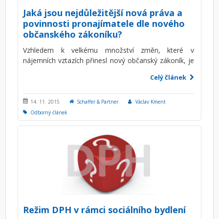
Jaká jsou nejdůležitější nová práva a
povinnosti pronajímatele dle nového
občanského zákoníku?
Vzhledem k velkému množství změn, které v
nájemních vztazích přinesl nový občanský zákoník, je
nutné si dát pozor, zda mezi těmito změnami nejsou
Celý článek
i nová práva, ale zejména nové povinnosti, které by
měl pronajímatel bytu dodržovat.
14. 11. 2015
Schaffer & Partner
Václav Kment
Odborný článek
Režim DPH v rámci sociálního bydlení