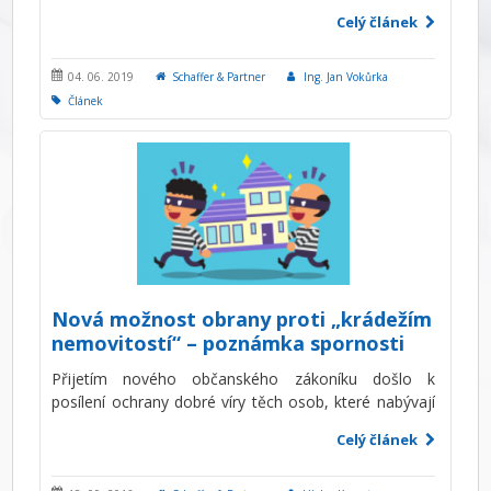
zákona o daních z příjmů. Za příjmy z pronájmu jsou
Celý článek
považovány příjmy z pronájmu nemovitostí a jejich
částí.
04. 06. 2019
Schaffer & Partner
Ing. Jan Vokůrka
Článek
Nová možnost obrany proti „krádežím
nemovitostí“ – poznámka spornosti
Přijetím nového občanského zákoníku došlo k
posílení ochrany dobré víry těch osob, které nabývají
vlastnické právo od osoby, která je sice v katastru
Celý článek
nemovitostí zapsána jako vlastník, nicméně z důvodu
předchozí vady nabývacího titulu (titulem se rozumí