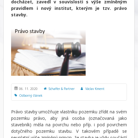
docházet, zavedl v souvislosti s výše zmíněným
pravidlem i nový institut, kterým je tzv. právo
stavby.
06. 11. 2020
Schaffer & Partner
Václav Kment
Odborný článek
Právo stavby umožňuje vlastníku pozemku zřídit na svém
pozemku právo, aby jiná osoba (označovaná jako
stavebník) měla na povrchu nebo příp. i pod povrchem
dotyčného pozemku stavbu. V takovém případě se
neuplatní výše zmíněný princip, že stavba je vždy součástí