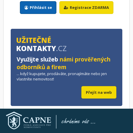
Přihlásit se
Registrace ZDARMA
Využijte služeb
námi prověřených
odborníků a firem
... když kupujete, prodáváte, pronajímáte nebo jen
vlastníte nemovitost!
Přejít na web