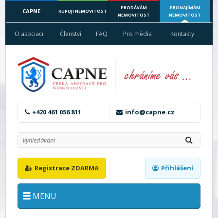
PRODÁVÁM
PRONAJÍMÁM
CAPNE
KUPUJI NEMOVITOST
NEMOVITOST
NEMOVITOST
O asociaci
Členství
FAQ
Pro média
Kontakty
+420 461 056 811
info@capne.cz
Registrace ZDARMA
Přihlášení
MENU