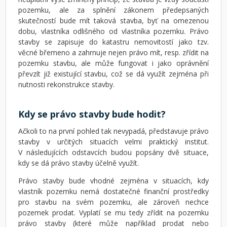
pozemku, ale za splnění zákonem předepsaných
skutečností bude mít taková stavba, byť na omezenou
dobu, vlastníka odlišného od vlastníka pozemku. Právo
stavby se zapisuje do katastru nemovitostí jako tzv.
věcné břemeno a zahrnuje nejen právo mít, resp. zřídit na
pozemku stavbu, ale může fungovat i jako oprávnění
převzít již existující stavbu, což se dá využít zejména při
nutnosti rekonstrukce stavby.
Kdy se právo stavby bude hodit?
Ačkoli to na první pohled tak nevypadá, představuje právo
stavby v určitých situacích velmi praktický institut.
V následujících odstavcích budou popsány dvě situace,
kdy se dá právo stavby účelně využít.
Právo stavby bude vhodné zejména v situacích, kdy
vlastník pozemku nemá dostatečné finanční prostředky
pro stavbu na svém pozemku, ale zároveň nechce
pozemek prodat. Vyplatí se mu tedy zřídit na pozemku
právo stavby (které může například prodat nebo