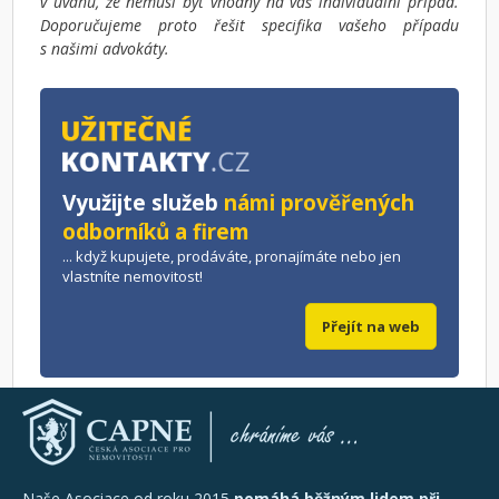
v úvahu, že nemusí být vhodný na váš individuální případ.
Doporučujeme proto řešit specifika vašeho případu
s našimi advokáty.
Využijte služeb
námi prověřených
odborníků a firem
... když kupujete, prodáváte, pronajímáte nebo jen
vlastníte nemovitost!
Přejít na web
Naše Asociace od roku 2015
pomáhá běžným lidem při