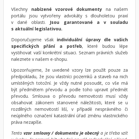
Všechny
nabízené vzorové dokumenty
na našem
portálu jsou vytvořeny advokáty s dlouholetou praxí
v dané oblasti.
Jsou garantované a v souladu
s aktuální legislativou.
Doporučujeme však
individuální úpravy dle vašich
specifických přání a potřeb
, které budou lépe
vystihovat vaší konkrétní situaci. Seznam právních služeb
naleznete v našem e-shopu.
Upozorňujeme, že uvedené vzory lze použít pouze za
předpokladu, že jsou vlastníci pozemků a staveb na nich
umístěných totožní. Je vždy nutné posoudit, co vše má
být předmětem převodu a podle toho upravit předmět
převodu. Smlouva o převodu nemovitosti musí vždy
obsahovat zákonem stanovené náležitosti, které se u
rozdílných nemovitostí liší, v případě nesprávného či
neúplného označení katastrální úřad změnu vlastnického
práva nezapíše.
Tento
vzor smlouvy / dokumentu je obecný
a je třeba vzít