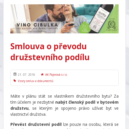
Smlouva o převodu
družstevního podílu
21. 07. 2016
AK Pajerová s.r.o.
Vzory smluv a dokumentů
Máte v plánu stát se vlastníkem družstevního bytu? Za
tím účelem je nezbytné
nabýt členský podíl v bytovém
družstvu
, se kterým je spojeno právo užívat byt ve
vlastnictví družstva.
Převést družstevní podíl
lze pouze na osobu, která se