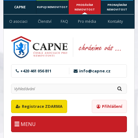
PRODÁVÁM
PRONAJÍMÁM
CAPNE
KUPUJI NEMOVITOST
NEMOVITOST
NEMOVITOST
O asociaci
Členství
FAQ
Pro média
Kontakty
+420 461 056 811
info@capne.cz
Registrace ZDARMA
Přihlášení
MENU