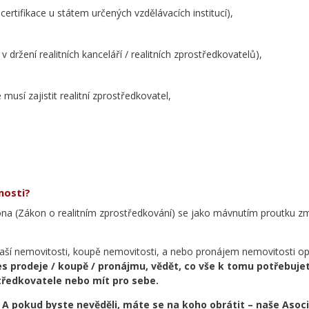
certifikace u státem určených vzdělávacích institucí),
držení realitních kanceláří / realitních zprostředkovatelů),
sí zajistit realitní zprostředkovatel,
nosti?
na (Zákon o realitním zprostředkování) se jako mávnutím proutku změ
 vaší nemovitosti, koupě nemovitosti, a nebo pronájem nemovitosti 
es prodeje / koupě / pronájmu, vědět, co vše k tomu potřebuj
středkovatele nebo mít pro sebe.
. A pokud byste nevěděli, máte se na koho obrátit – naše Aso