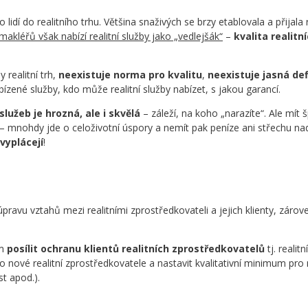
?
dí do realitního trhu. Většina snaživých se brzy etablovala a přijala r
makléřů však nabízí realitní služby jako „vedlejšák“
–
kvalita realitn
y realitní trh,
neexistuje norma pro kvalitu
,
neexistuje jasná de
bízené služby, kdo může realitní služby nabízet, s jakou garancí.
 služeb je hrozná, ale i skvělá
– záleží, na koho „narazíte“. Ale mít
t – mnohdy jde o celoživotní úspory a nemít pak peníze ani střechu na
vyplácejí
!
úpravu vztahů mezi realitními zprostředkovateli a jejich klienty, zárov
ím
posílit ochranu klientů realitních zprostředkovatelů
tj. realit
nové realitní zprostředkovatele a nastavit kvalitativní minimum pro n
t apod.).