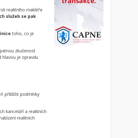
oli realitního makléře
ích služeb se pak
finice
toho, co je
 špatnou zkušenost
d hlavou je opravdu
eň přiblížit podmínky
ních kanceláří a realitních
abízení realitních