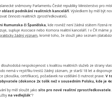
lanecké sněmovny Parlamentu České republiky Ministerstvo pro míst
 oblasti podnikání realitních kanceláří
. Výsledkem by měl být nov
vat činnosti realitních zprostředkovatelů.
ni Rumunska či Španělska
, kde rovněž není žádná státem řízená re
zuje, supluje Asociace nebo Komora realitní kanceláří. I v ČR máme ja
rakticky žádný význam
, kromě toho, že slouží jako seznam (databáze)
ouhodobá nespokojenost s kvalitou realitních služeb ze strany vlas
do nemá v rejstříku trestů žádný záznam, je starší 18 let a disponuj
ce (zkouška, certifikace), požadavek na vzdělání či nutnost praxe.
V t
obyvatele (dokonce 2x tolik než v sousedním Polsku, kde je 4x 
vání by měl sloužit jako
síto pro nové realitní zprostředkovatele
služby
na vedlejšák
“?