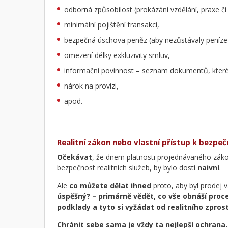
odborná způsobilost (prokázání vzdělání, praxe či 
minimální pojištění transakcí,
bezpečná úschova peněz (aby nezůstávaly peníze v 
omezení délky exkluzivity smluv,
informační povinnost – seznam dokumentů, které mu
nárok na provizi,
apod.
Realitní zákon nebo vlastní přístup k bezpeč
Očekávat
, že dnem platnosti projednávaného záko
bezpečnost realitních služeb, by bylo dosti
naivní
.
Ale
co můžete dělat ihned
proto, aby byl prodej
úspěšný? – primárně vědět, co vše obnáší proc
podklady a tyto si vyžádat od realitního zpro
Chránit sebe sama je vždy ta nejlepší ochrana