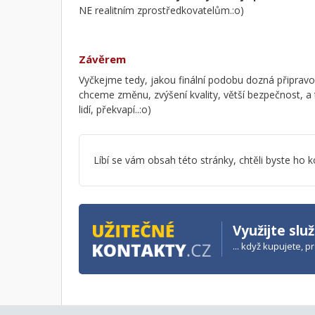
NE realitním zprostředkovatelům.:o)
Závěrem
Vyčkejme tedy, jakou finální podobu dozná připravo
chceme změnu, zvýšení kvality, větší bezpečnost, a 
lidí, překvapí..:o)
Líbí se vám obsah této stránky, chtěli byste h
Využijte slu
... když kupujete, 