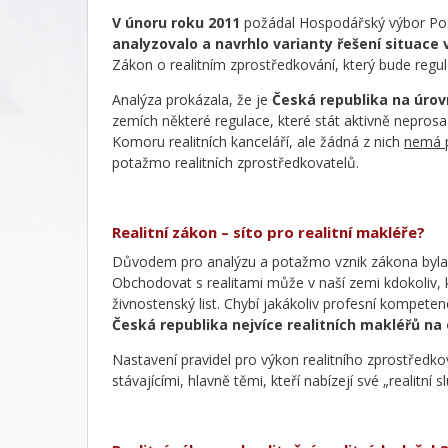
V únoru roku 2011
požádal Hospodářský výbor Pos
analyzovalo a navrhlo varianty řešení situace v
Zákon o realitním zprostředkování, který bude regulo
Analýza prokázala, že je
Česká republika na úrov
zemích některé regulace, které stát aktivně neprosa
Komoru realitních kanceláří, ale žádná z nich
nemá p
potažmo realitních zprostředkovatelů.
Realitní zákon – síto pro realitní makléře?
Důvodem pro analýzu a potažmo vznik zákona byla dl
Obchodovat s realitami může v naší zemi kdokoliv, k
živnostenský list. Chybí jakákoliv profesní kompeten
Česká republika nejvíce realitních makléřů na 
Nastavení pravidel pro výkon realitního zprostředko
stávajícími, hlavně těmi, kteří nabízejí své „realitní 