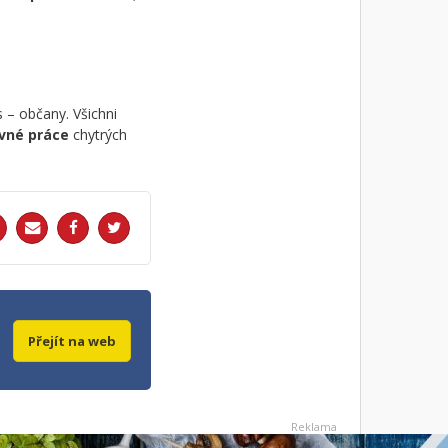
 – občany. Všichni
ovné práce
chytrých
Přejít na web
Reklama