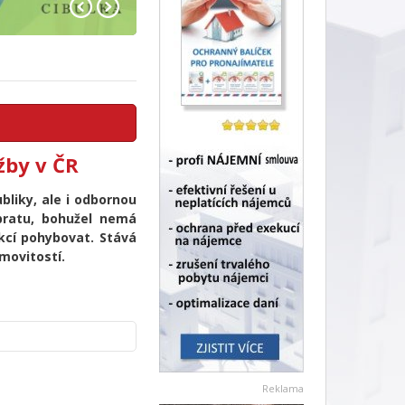
užby v ČR
liky, ale i odbornou
obratu, bohužel nemá
akcí pohybovat. Stává
movitostí.
Reklama