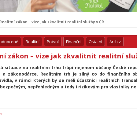
Realitní zákon – vize jak zkvalitnit realitní služby v ČR
hodnocené
Realitní
Právní
Finanční
Ostatní
Archiv
ní zákon – vize jak zkvalitnit realitní sl
á situace na realitním trhu trápí nejenom občany České repub
t a zákonodárce. Realitním trh je silný co do finančního 
vidla, v rámci kterých by se měli účastníci realitních trans
bezpečným, nepřehledným a tedy i rizikovým pro vlastníky ne
ek