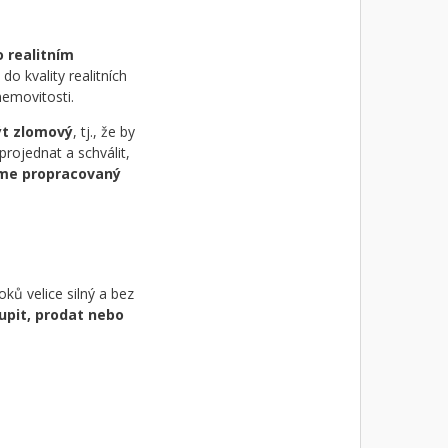
 realitním
 do kvality realitních
nemovitosti.
ýt zlomový
, tj., že by
rojednat a schválit,
me propracovaný
oků velice silný a bez
upit, prodat nebo