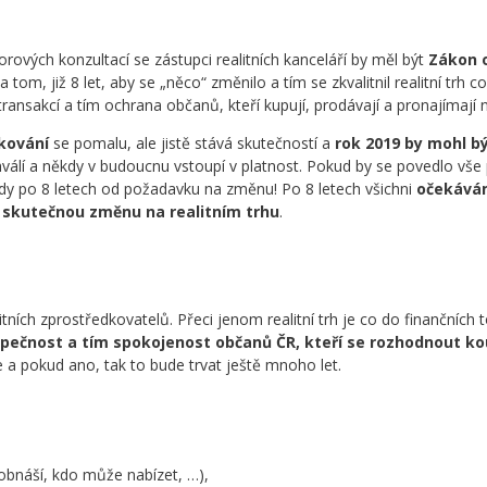
ových konzultací se zástupci realitních kanceláří by měl být
Zákon o
 tom, již 8 let, aby se „něco“ změnilo a tím se zkvalitnil realitní trh co
transakcí a tím ochrana občanů, kteří kupují, prodávají a pronajímají 
dkování
se pomalu, ale jistě stává skutečností a
rok 2019 by mohl b
álí a někdy v budoucnu vstoupí v platnost. Pokud by se povedlo vše p
edy po 8 letech od požadavku na změnu! Po 8 letech všichni
očekává
e skutečnou změnu na realitním trhu
.
itních zprostředkovatelů. Přeci jenom realitní trh je co do finančních t
zpečnost a tím spokojenost občanů ČR, kteří se rozhodnout ko
 a pokud ano, tak to bude trvat ještě mnoho let.
o obnáší, kdo může nabízet, …),