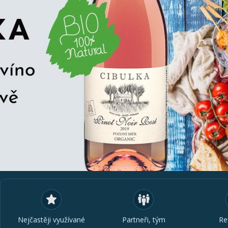
Nejčastěji využívané
Partneři, tým
Re