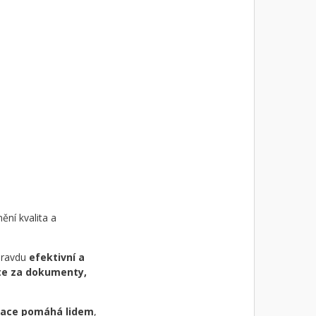
ní kvalita a
opravdu
efektivní a
ete za dokumenty,
ciace pomáhá lidem
,