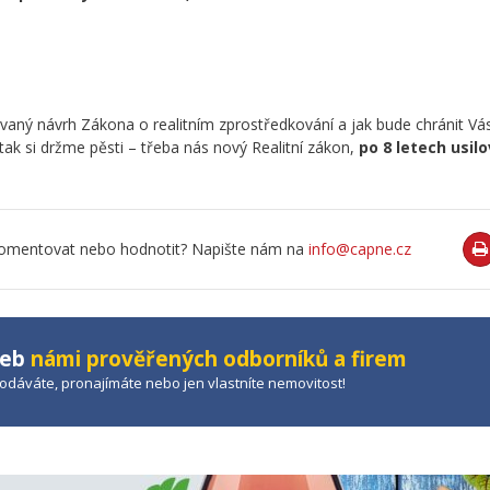
vaný návrh Zákona o realitním zprostředkování a jak bude chránit Vás
tak si držme pěsti – třeba nás nový Realitní zákon,
po 8 letech usil
o komentovat nebo hodnotit? Napište nám na
info@capne.cz
žeb
námi prověřených odborníků a firem
prodáváte, pronajímáte nebo jen vlastníte nemovitost!