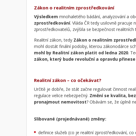
Zákon o realitním zprostředkování
Výsledkem
mnohaletého bádání, analyzování a obor
zprostředkování
. Vláda ČR tedy usilovně pracuje na
zprostředkovatelů, zvýšila se bezpečnost realitních 
Realitní zákon, tedy
Zákon o realitním zprostře
mohl dostát finální podoby, kterou zákonodárce schv
mohl by Realitní zákon platit od ledna 2020
. T
zákon, který bude revoluční a opravdu přines
Realitní zákon – co očekávat?
Určitě je dobře, že stát začne regulovat činnost real
regulace velice nebezpečný.
Změní se kvalita, be
pronajmout nemovitost
? Obávám se, že úplně ne
Slibované (projednávané) změny:
definice služeb (co je realitní zprostředkování, c