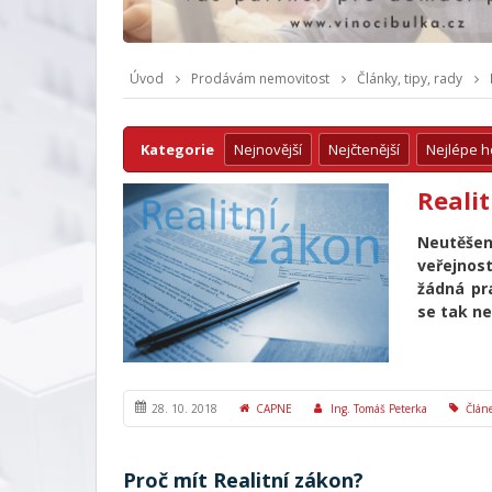
Úvod
Prodávám nemovitost
Články, tipy, rady
Kategorie
Nejnovější
Nejčtenější
Nejlépe 
Realit
Neutěšen
veřejnos
žádná pra
se tak ne
28. 10. 2018
CAPNE
Ing. Tomáš Peterka
Člán
Proč mít Realitní zákon?