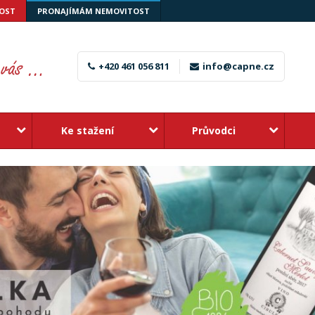
OST
PRONAJÍMÁM NEMOVITOST
+420 461 056 811
info@capne.cz
Ke stažení
Průvodci