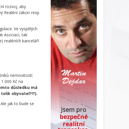
ní rozvoj, aby
ý Realitní zákon resp.
gulace. Ve vyspělých
k Asociaci, tak
 realitních kanceláří
tníků nemovitostí.
e 1 000 Kč na
omto důsledku má
tolik obyvatel?!?).
. Ale jak to bude se