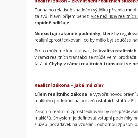
Realitní zákon – zkvalitnění realitních služeb
Touha po relativně snadném výdělku přivedla mnoho li
za svůj hlavní příjem peněz.
Více než 40% realitních 
rapidně odlišuje.
Neexistují zákonné podmínky
, které by reguloval
realitní zprostředkování, co by mělo být součástí na
Proto můžeme konstatovat, že
kvalita realitních
v rámci realitních transakcí se může velmi prodraži
fatální.
Chyby v rámci realitních transakcí se ne
Realitní zákona – jaké má cíle?
Cílem realitního zákona
je vytvořit novou právní 
realitního podnikání na úroveň ostatních států v EU.
Zákon o realitním zprostředkování by měl předevš
makléřů. Smyslem je definovat vstupní podmínky pro 
služeb (požadavek na vzdělání, odbornou způsobilos