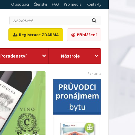
O asociaci
Členství
FAQ
Pro média
Kontakty
Registrace ZDARMA
Přihlášení
Poradenství
Nástroje
1
2
Reklama