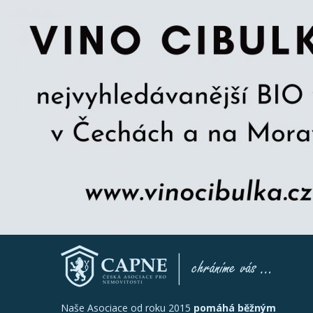
Naše Asociace od roku 2015
pomáhá běžným