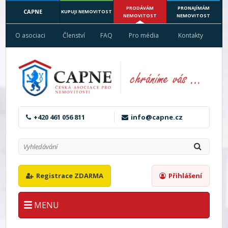
PRODÁVÁM
PRONAJÍMÁM
CAPNE
KUPUJI NEMOVITOST
NEMOVITOST
NEMOVITOST
O asociaci
Členství
FAQ
Pro média
Kontakty
+420 461 056 811
info@capne.cz
Registrace ZDARMA
Přihlášení
MENU